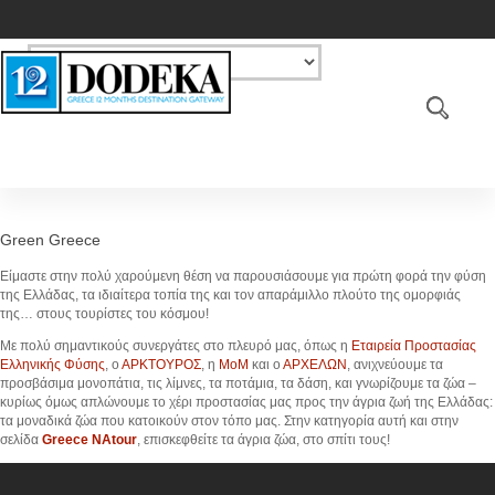
Green Greece
Είμαστε στην πολύ χαρούμενη θέση να παρουσιάσουμε για πρώτη φορά την φύση
της Ελλάδας, τα ιδιαίτερα τοπία της και τον απαράμιλλο πλούτο της ομορφιάς
της… στους τουρίστες του κόσμου!
Με πολύ σημαντικούς συνεργάτες στο πλευρό μας, όπως η
Εταιρεία Προστασίας
Ελληνικής Φύσης
, ο
ΑΡΚΤΟΥΡΟΣ
, η
ΜοΜ
και ο
ΑΡΧΕΛΩΝ
, ανιχνεύουμε τα
προσβάσιμα μονοπάτια, τις λίμνες, τα ποτάμια, τα δάση, και γνωρίζουμε τα ζώα –
κυρίως όμως απλώνουμε το χέρι προστασίας μας προς την άγρια ζωή της Ελλάδας:
τα μοναδικά ζώα που κατοικούν στον τόπο μας. Στην κατηγορία αυτή και στην
σελίδα
Greece NAtour
, επισκεφθείτε τα άγρια ζώα, στο σπίτι τους!