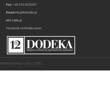
Fax:
+30 210 9233307
Email:
info@fedhatta.gr
Url:
hatta.gr
Facebook.com/hatta.assoc
DodekaTravel.gr © 2017 | 2022