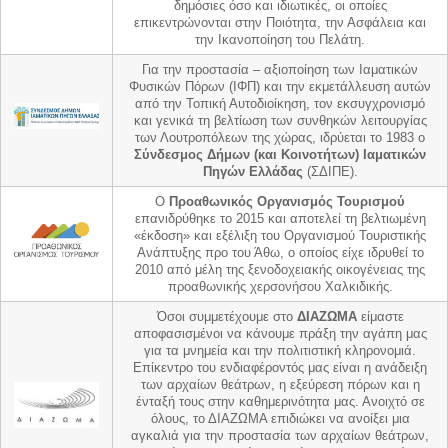
δημόσιες όσο και ιδιωτικές, οι οποίες
επικεντρώνονται στην Ποιότητα, την Ασφάλεια και
την Ικανοποίηση του Πελάτη.
Για την προστασία – αξιοποίηση των Ιαματικών
Φυσικών Πόρων (ΙΦΠ) και την εκμετάλλευση αυτών
από την Τοπική Αυτοδιοίκηση, τον εκσυγχρονισμό
και γενικά τη βελτίωση των συνθηκών λειτουργίας
των Λουτροπόλεων της χώρας, ιδρύεται το 1983 ο
Σύνδεσμος Δήμων (και Κοινοτήτων) Ιαματικών
Πηγών Ελλάδας
(ΣΔΙΠΕ).
Ο
Προαθωνικός Οργανισμός Τουρισμού
επανιδρύθηκε το 2015 και αποτελεί τη βελτιωμένη
«έκδοση» και εξέλιξη του Οργανισμού Τουριστικής
Ανάπτυξης προ του Άθω, ο οποίος είχε ιδρυθεί το
2010 από μέλη της ξενοδοχειακής οικογένειας της
προαθωνικής χερσονήσου Χαλκιδικής.
Όσοι συμμετέχουμε στο
ΔΙΑΖΩΜΑ
είμαστε
αποφασισμένοι να κάνουμε πράξη την αγάπη μας
για τα μνημεία και την πολιτιστική κληρονομιά.
Επίκεντρο του ενδιαφέροντός μας είναι η ανάδειξη
των αρχαίων θεάτρων, η εξεύρεση πόρων και η
ένταξή τους στην καθημερινότητα μας. Ανοιχτό σε
όλους, το ΔΙΑΖΩΜΑ επιδιώκει να ανοίξει μια
αγκαλιά για την προστασία των αρχαίων θεάτρων,