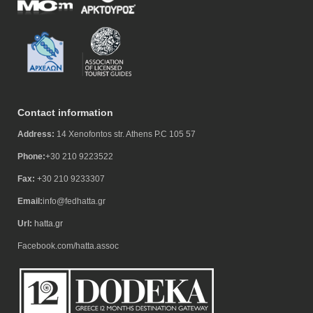
Contact information
Address:
14 Xenofontos str. Athens P.C 105 57
Phone:
+30 210 9223522
Fax:
+30 210 9233307
Email:
info@fedhatta.gr
Url:
hatta.gr
Facebook.com/hatta.assoc