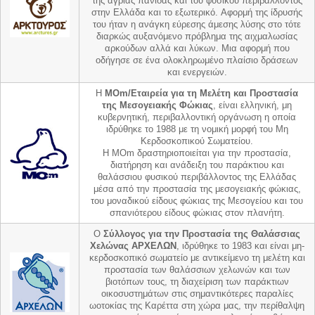
της άγριας πανίδας και του φυσικού περιβάλλοντος
στην Ελλάδα και το εξωτερικό. Αφορμή της ίδρυσής
του ήταν η ανάγκη εύρεσης άμεσης λύσης στο τότε
διαρκώς αυξανόμενο πρόβλημα της αιχμαλωσίας
αρκούδων αλλά και λύκων. Μια αφορμή που
οδήγησε σε ένα ολοκληρωμένο πλαίσιο δράσεων
και ενεργειών.
Η
MOm/Εταιρεία για τη Μελέτη και Προστασία
της Μεσογειακής Φώκιας
, είναι ελληνική, μη
κυβερνητική, περιβαλλοντική οργάνωση η οποία
ιδρύθηκε το 1988 με τη νομική μορφή του Μη
Κερδοσκοπικού Σωματείου.
Η MOm δραστηριοποιείται για την προστασία,
διατήρηση και ανάδειξη του παράκτιου και
θαλάσσιου φυσικού περιβάλλοντος της Ελλάδας
μέσα από την προστασία της μεσογειακής φώκιας,
του μοναδικού είδους φώκιας της Μεσογείου και του
σπανιότερου είδους φώκιας στον πλανήτη.
Ο
Σύλλογος για την Προστασία της Θαλάσσιας
Χελώνας ΑΡΧΕΛΩΝ
, ιδρύθηκε το 1983 και είναι μη-
κερδοσκοπικό σωματείο με αντικείμενο τη μελέτη και
προστασία των θαλάσσιων χελωνών και των
βιοτόπων τους, τη διαχείριση των παράκτιων
οικοσυστημάτων στις σημαντικότερες παραλίες
ωοτοκίας της Καρέττα στη χώρα μας, την περίθαλψη