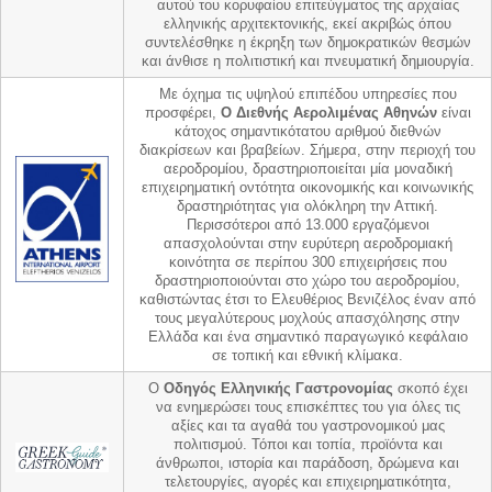
αυτού του κορυφαίου επιτεύγματος της αρχαίας
ελληνικής αρχιτεκτονικής, εκεί ακριβώς όπου
συντελέσθηκε η έκρηξη των δημοκρατικών θεσμών
και άνθισε η πολιτιστική και πνευματική δημιουργία.
Με όχημα τις υψηλού επιπέδου υπηρεσίες που
προσφέρει,
Ο Διεθνής Αερολιμένας Αθηνών
είναι
κάτοχος σημαντικότατου αριθμού διεθνών
διακρίσεων και βραβείων. Σήμερα, στην περιοχή του
αεροδρομίου, δραστηριοποιείται μία μοναδική
επιχειρηματική οντότητα οικονομικής και κοινωνικής
δραστηριότητας για ολόκληρη την Αττική.
Περισσότεροι από 13.000 εργαζόμενοι
απασχολούνται στην ευρύτερη αεροδρομιακή
κοινότητα σε περίπου 300 επιχειρήσεις που
δραστηριοποιούνται στο χώρο του αεροδρομίου,
καθιστώντας έτσι το Ελευθέριος Βενιζέλος έναν από
τους μεγαλύτερους μοχλούς απασχόλησης στην
Ελλάδα και ένα σημαντικό παραγωγικό κεφάλαιο
σε τοπική και εθνική κλίμακα.
O
Οδηγός Ελληνικής Γαστρονομίας
σκοπό έχει
να ενημερώσει τους επισκέπτες του για όλες τις
αξίες και τα αγαθά του γαστρονομικού μας
πολιτισμού. Τόποι και τοπία, προϊόντα και
άνθρωποι, ιστορία και παράδοση, δρώμενα και
τελετουργίες, αγορές και επιχειρηματικότητα,