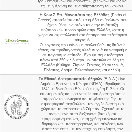
τραυματισμένων και άρρωστων χελωνών καθώς και
την ενημέρωση και ευαισθητοποίηση του κοινού.
Η
Κοιν.Σ.Επ. Μονοπάτια της Ελλάδας
(Paths of
Greece) αποτελείται από μια ομάδα ανθρώπων που
έχουν θέσει ως στόχο τους την ανάπτυξη
πεζοπορικών προορισμών στην Ελλάδα, ώστε η
χώρα να εκμεταλλευτεί στο έπακρο τον πεζοπορικό
τουρισμό.
Οι εργασίες που κάνουμε ακολουθούν τις διεθνείς
τάσεις και προδιαγραφές αλλά συχνά καινοτομούμε
σε παγκόσμιο επίπεδο. Έχουμε σηματοδοτήσει
πάνω από 350 χιλιόμετρα μονοπατιών σε όλη την
Ελλάδα (Κύθηρα, Σίφνος, Σέριφος, Κεφαλλονιά,
Πρέσπες, Δράμα, Πελοπόννησος και αλλού).
Tο
Εθνικό Αστεροσκοπείο Αθηνών
(Ε.Α.Α.) είναι
Δημόσιο Ερευνητικό Κέντρο (ΝΠΔΔ). Ιδρύθηκε το
1842 με δωρεά του Εθνικού ευεργέτη Γ. Σίνα. Οι
επιστημονικές και ερευνητικές του δραστηριότητες
αφορούν το εσωτερικό και το φλοιό της Γης, το
ατμοσφαιρικό περιβάλλον, τον εγγύς διαστημικό
χώρο και το αστροφυσικό Σύμπαν. Σχετικά με το
αντικείμενα αυτά διεξάγεται βασική και
εφαρμοσμένη έρευνα, με τη χρήση επίγειων και
δορυφορικών παρατηρήσεων, και σύνδεση των
αποτελεσμάτων με την επιχειρηματικότητα, τον