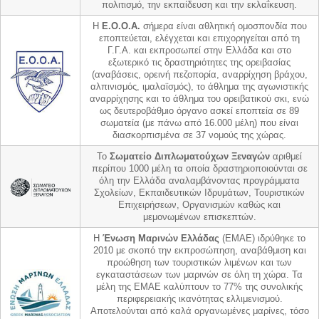
πολιτισμό, την εκπαίδευση και την εκλαΐκευση.
Η
Ε.Ο.Ο.Α.
σήμερα είναι αθλητική ομοσπονδία που
εποπτεύεται, ελέγχεται και επιχορηγείται από τη
Γ.Γ.Α. και εκπροσωπεί στην Ελλάδα και στο
εξωτερικό τις δραστηριότητες της ορειβασίας
(αναβάσεις, ορεινή πεζοπορία, αναρρίχηση βράχου,
αλπινισμός, ιμαλαϊσμός), το άθλημα της αγωνιστικής
αναρρίχησης και το άθλημα του ορειβατικού σκι, ενώ
ως δευτεροβάθμιο όργανο ασκεί εποπτεία σε 89
σωματεία (με πάνω από 16.000 μέλη) που είναι
διασκορπισμένα σε 37 νομούς της χώρας.
Το
Σωματείο Διπλωματούχων Ξεναγών
αριθμεί
περίπου 1000 μέλη τα οποία δραστηριοποιούνται σε
όλη την Ελλάδα αναλαμβάνοντας προγράμματα
Σχολείων, Εκπαιδευτικών Ιδρυμάτων, Τουριστικών
Επιχειρήσεων, Οργανισμών καθώς και
μεμονωμένων επισκεπτών.
Η
Ένωση Μαρινών Ελλάδας
(ΕΜΑΕ) ιδρύθηκε το
2010 με σκοπό την εκπροσώπηση, αναβάθμιση και
προώθηση των τουριστικών λιμένων και των
εγκαταστάσεων των μαρινών σε όλη τη χώρα. Τα
μέλη της ΕΜΑΕ καλύπτουν το 77% της συνολικής
περιφερειακής ικανότητας ελλιμενισμού.
Αποτελούνται από καλά οργανωμένες μαρίνες, τόσο