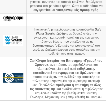
γεύσεις, συνταγές και τοπικές κουζίνες, ξετυλίγονται
μπροστά σας με τέτοιο τρόπο, ώστε ο κάθε τόπος να
συγκροτείται ως
γαστρονομικός προορισμός
.
Η κοινωνική, μη-κερδοσκοπική πρωτοβουλία
Safe
Water Sports
ιδρύθηκε με βασικό στόχο την
ενημέρωση και ευαισθητοποίηση της κοινωνίας
πάνω σε θέματα που σχετίζονται με τις
δραστηριότητες (αθλητικές και ψυχαγωγικές) στο
νερό, με ιδιαίτερη έμφαση στην ασφάλεια και την
πρόληψη των ατυχημάτων.
Στο
Κέντρο Ιστορίας και Επιστήμης «Γραμμή του
Χρόνου»
, αναπτύσσονται, προβάλλονται και
υλοποιούνται μία σειρά από
εκδηλώσεις,
εκπαιδευτικά προγράμματα και δρώμενα
που
σκοπό τους έχουν την ανάδειξη της ιστορικής και
πολιτιστικής κληρονομιάς της ευρύτερης περιοχής
μας. Παράλληλα
προάγεται η επιστήμη σε όλες
τις εκφάνσεις της
και αναδεικνύεται η συμβολή των
επιμέρους κλάδων της (Μαθηματικά, Φυσική,
Γεωλογία, Μηχανική, κτλ.) στην εξέλιξη του κόσμου.