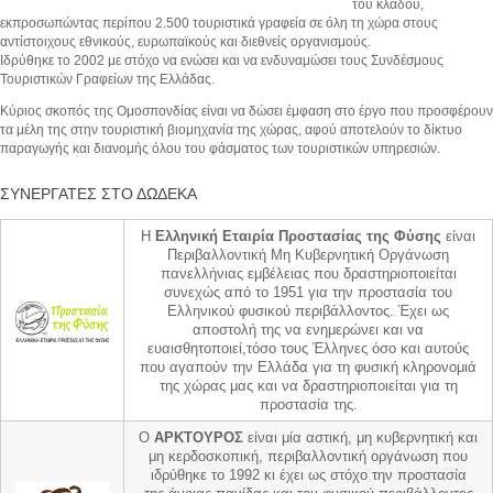
του κλάδου,
εκπροσωπώντας περίπου 2.500 τουριστικά γραφεία σε όλη τη χώρα στους
αντίστοιχους εθνικούς, ευρωπαϊκούς και διεθνείς οργανισμούς.
Ιδρύθηκε το 2002 με στόχο να ενώσει και να ενδυναμώσει τους Συνδέσμους
Τουριστικών Γραφείων της Ελλάδας.
Κύριος σκοπός της Ομοσπονδίας είναι να δώσει έμφαση στο έργο που προσφέρουν
τα μέλη της στην τουριστική βιομηχανία της χώρας, αφού αποτελούν το δίκτυο
παραγωγής και διανομής όλου του φάσματος των τουριστικών υπηρεσιών.
ΣΥΝΕΡΓΑΤΕΣ ΣΤΟ ΔΩΔΕΚΑ
Η
Ελληνική Εταιρία Προστασίας της Φύσης
είναι
Περιβαλλοντική Μη Κυβερνητική Οργάνωση
πανελλήνιας εμβέλειας που δραστηριοποιείται
συνεχώς από το 1951 για την προστασία του
Ελληνικού φυσικού περιβάλλοντος. Έχει ως
αποστολή της να ενημερώνει και να
ευαισθητοποιεί,τόσο τους Έλληνες όσο και αυτούς
που αγαπούν την Ελλάδα για τη φυσική κληρονομιά
της χώρας μας και να δραστηριοποιείται για τη
προστασία της.
Ο
ΑΡΚΤΟΥΡΟΣ
είναι μία αστική, μη κυβερνητική και
μη κερδοσκοπική, περιβαλλοντική οργάνωση που
ιδρύθηκε το 1992 κι έχει ως στόχο την προστασία