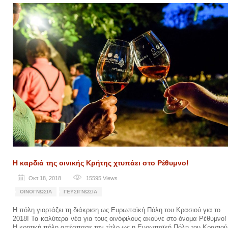
Η καρδιά της οινικής Κρήτης χτυπάει στο Ρέθυμνο!
Οκτ 18, 2018
15595
Views
ΟΙΝΟΓΝΩΣΊΑ
ΓΕΥΣΙΓΝΩΣΊΑ
Η πόλη γιορτάζει τη διάκριση ως Ευρωπαϊκή Πόλη του Κρασιού για το
2018! Τα καλύτερα νέα για τους οινόφιλους ακούνε στο όνομα Ρέθυμνο!
Η κρητική πόλη απέσπασε τον τίτλο ως η Ευρωπαϊκή Πόλη του Κρασιού