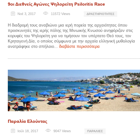
9οι Διεθνείς Αγώνες Ψηλορείτη Psiloritis Race
Νοέ 3, 2017
11572
Views
ΔΡΑΣΤΗΡΙΌΤΗΤΕΣ
Η διαδρομή τους αναβιώνει μια ιερή πορεία της αρχαιότητας όπου
προσκυνητές της ιερής πόλης της Μινωικής Κνωσού ανηφόριζαν στις
κορυφές του Ψηλορείτη για να τιμήσουν τον υπέρτατο Θεό τους, τον
Κρηταγενή Δία, ο οποίος σύμφωνα με την αρχαία ελληνική μυθολογία
ανατράφηκε στο σπήλαιο...
διαβάστε περισσότερα
Παραλία Ελούντας
Ιούλ 18, 2017
9047
Views
ΠΑΡΑΛΊΕΣ