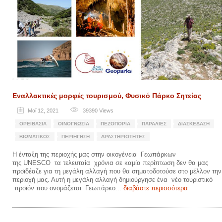
Εναλλακτικές μορφές τουρισμού, Φυσικό Πάρκο Σητείας
Μαΐ 12, 2021
39390
Views
ΟΡΕΙΒΑΣΊΑ
ΟΙΝΟΓΝΩΣΊΑ
ΠΕΖΟΠΟΡΊΑ
ΠΑΡΑΛΊΕΣ
ΔΙΑΣΚΈΔΑΣΗ
ΒΙΩΜΑΤΙΚΌΣ
ΠΕΡΙΉΓΗΣΗ
ΔΡΑΣΤΗΡΙΌΤΗΤΕΣ
Η ένταξη της περιοχής μας στην οικογένεια Γεωπάρκων
της UNESCO τα τελευταία χρόνια σε καμία περίπτωση δεν θα μας
προϊδέαζε για τη μεγάλη αλλαγή που θα σηματοδοτούσε στο μέλλον την
περιοχή μας. Αυτή η μεγάλη αλλαγή δημιούργησε ένα νέο τουριστικό
προϊόν που ονομάζεται Γεωπάρκο...
διαβάστε περισσότερα