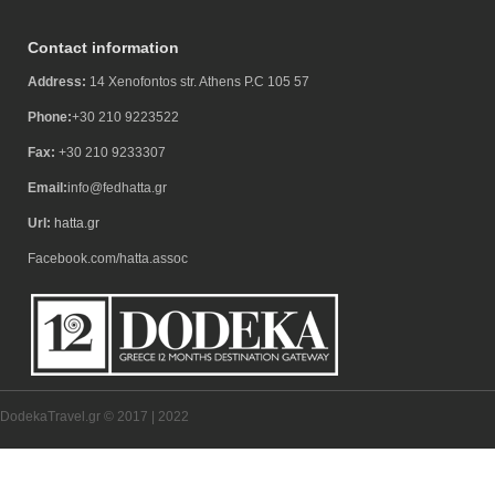
Contact information
Address:
14 Xenofontos str. Athens P.C 105 57
Phone:
+30 210 9223522
Fax:
+30 210 9233307
Email:
info@fedhatta.gr
Url:
hatta.gr
Facebook.com/hatta.assoc
DodekaTravel.gr © 2017 | 2022