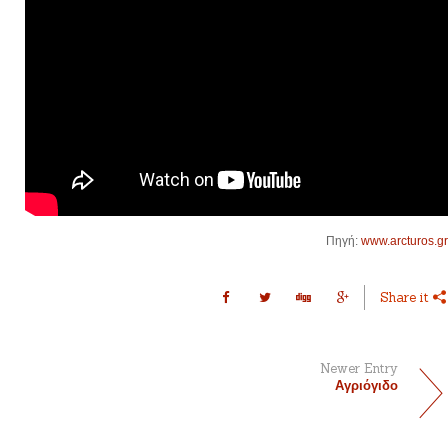
Πηγή:
www.arcturos.gr
Share it
Newer Entry
Αγριόγιδο