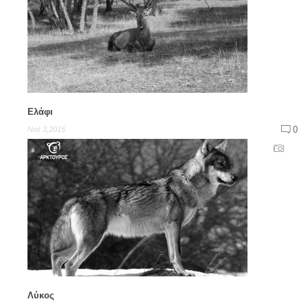
Ελάφι
0
Νοέ 3,2015
Λύκος