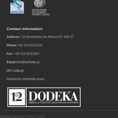
Contact information
Address:
14 Xenofontos str. Athens P.C 105 57
Phone:
+30 210 9223522
Fax:
+30 210 9233307
Email:
info@fedhatta.gr
Url:
hatta.gr
Facebook.com/hatta.assoc
DodekaTravel.gr © 2017 | 2022