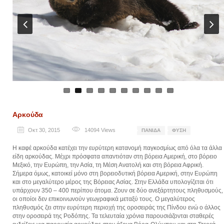
Previ
Next
ous
Αρκούδα
Οκτ 30, 2015
14094
Views
ΠΑΝΊΔΑ
ΦΎΣΗ
Η καφέ αρκούδα κατέχει την ευρύτερη κατανομή παγκοσμίως από όλα τα άλλα
είδη αρκούδας. Μέχρι πρόσφατα απαντιόταν στη βόρεια Αμερική, στο βόρειο
Μεξικό, την Ευρώπη, την Ασία, τη Μέση Ανατολή και στη βόρεια Αφρική.
Σήμερα όμως, κατοικεί μόνο στη βορειοδυτική βόρεια Αμερική, στην Ευρώπη
και στο μεγαλύτερο μέρος της Βόρειας Ασίας. Στην Ελλάδα υπολογίζεται ότι
υπάρχουν 350 – 400 περίπου άτομα. Ζουν σε δύο ανεξάρτητους πληθυσμούς,
οι οποίοι δεν επικοινωνούν γεωγραφικά μεταξύ τους. Ο μεγαλύτερος
πληθυσμός ζει στην ευρύτερη περιοχή της οροσειράς της Πίνδου ενώ ο άλλος
στην οροσειρά της Ροδόπης. Τα τελευταία χρόνια παρουσιάζονται σταθερές