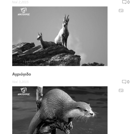
0
Νοέ 2,2015
Αγριόγιδο
0
Νοέ 3,2015