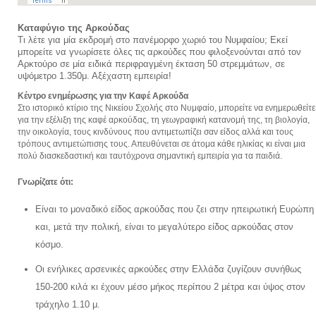
Καταφύγιο της Αρκούδας
Τι λέτε για μία εκδρομή στο πανέμορφο χωριό του Νυμφαίου; Εκεί
μπορείτε να γνωρίσετε όλες τις αρκούδες που φιλοξενούνται από τον
Αρκτούρο σε μία ειδικά περιφραγμένη έκταση 50 στρεμμάτων, σε
υψόμετρο 1.350μ. Αξέχαστη εμπειρία!
Κέντρο ενημέρωσης για την Καφέ Αρκούδα
Στο ιστορικό κτίριο της Νικείου Σχολής στο Νυμφαίο, μπορείτε να ενημερωθείτε
για την εξέλιξη της καφέ αρκούδας, τη γεωγραφική κατανομή της, τη βιολογία,
την οικολογία, τους κινδύνους που αντιμετωπίζει σαν είδος αλλά και τους
τρόπους αντιμετώπισης τους. Απευθύνεται σε άτομα κάθε ηλικίας κι είναι μια
πολύ διασκεδαστική και ταυτόχρονα σημαντική εμπειρία για τα παιδιά.
Γνωρίζατε ότι:
Είναι το μοναδικό είδος αρκούδας που ζει στην ηπειρωτική Ευρώπη
και, μετά την πολική, είναι το μεγαλύτερο είδος αρκούδας στον
κόσμο.
Οι ενήλικες αρσενικές αρκούδες στην Ελλάδα ζυγίζουν συνήθως
150-200 κιλά κι έχουν μέσο μήκος περίπου 2 μέτρα και ύψος στον
τράχηλο 1.10 μ.