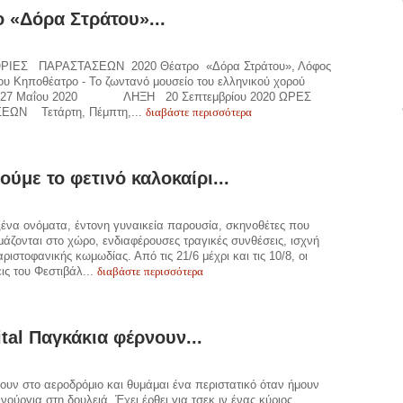
 «Δόρα Στράτου»...
ΙΕΣ ΠΑΡΑΣΤΑΣΕΩΝ 2020 Θέατρο «Δόρα Στράτου», Λόφος
υ Κηποθέατρο - Το ζωντανό μουσείο του ελληνικού χορού
27 Μαΐου 2020 ΛΗΞΗ 20 Σεπτεμβρίου 2020 ΩΡΕΣ
διαβάστε περισσότερα
ΕΩΝ Τετάρτη, Πέμπτη,...
δούμε το φετινό καλοκαίρι...
ένα ονόματα, έντονη γυναικεία παρουσία, σκηνοθέτες που
άζονται στο χώρο, ενδιαφέρουσες τραγικές συνθέσεις, ισχνή
ριστοφανικής κωμωδίας. Από τις 21/6 μέχρι και τις 10/8, οι
διαβάστε περισσότερα
ς του Φεστιβάλ...
ital Παγκάκια φέρνουν...
ν στο αεροδρόμιο και θυμάμαι ένα περιστατικό όταν ήμουν
νούργια στη δουλειά. Έχει έρθει για τσεκ ιν ένας κύριος,