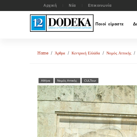
Αρχική
Νέα
Επικοινωνία
Ποιοί είμαστε
Δ
Home
Άρθρα
Κεντρική Ελλάδα
Νομός Αττικής
Αθήνα
Νομός Αττικής
CULTour