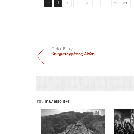
…
1
2
3
4
5
42
43
Older Entry
Κινηματογράφος Αίγλη
You may also like: