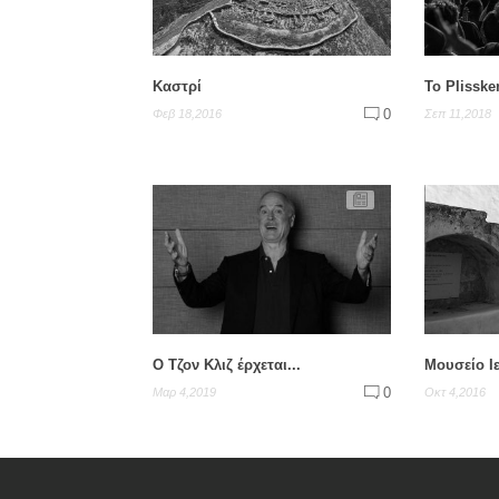
Καστρί
To Plisske
0
Φεβ 18,2016
Σεπ 11,2018
Ο Τζον Κλιζ έρχεται...
Μουσείο Ι
0
Μαρ 4,2019
Οκτ 4,2016