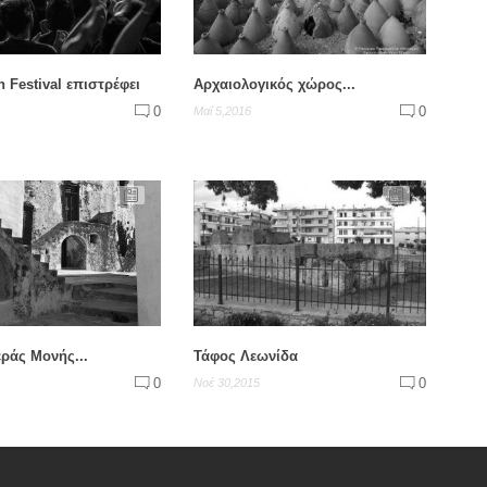
n Festival επιστρέφει
Αρχαιολογικός χώρος...
0
0
Μαΐ 5,2016
εράς Μονής...
Τάφος Λεωνίδα
0
0
Νοέ 30,2015