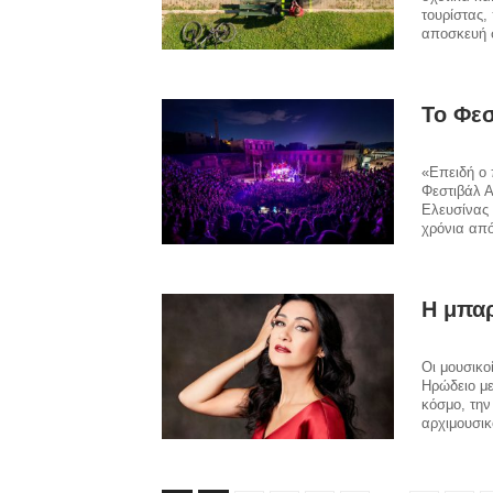
τουρίστας,
αποσκευή 
Το Φεσ
«Επειδή ο 
Φεστιβάλ Α
Ελευσίνας 
χρόνια από
Η μπαρ
Οι μουσικο
Ηρώδειο με
κόσμο, την
αρχιμουσικ