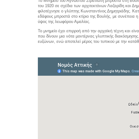
Το Μνημείο του Αγνώστου Στρατιώτη μπροστά στη Βουλή
του 1920 σε σχέδια των αρχιτεκτόνων Λαζαρίδη και Δη
φιλοτέχνησε ο γλύπτης Κωνσταντίνος Δημητριάδης. Κατ
εδάφους μπροστά στο κτίριο της Βουλής, με συνέπεια η
ύψος της λεωφόρου Αμαλίας.
Το μνημείο έχει επιρροή από την αρχαϊκή τέχνη και είν
που δίνουν μια νότα μοντέρνας γλυπτικής διακόσμησης
ευζώνων, ενώ αποτελεί μέρος του τυπικού με την κατά