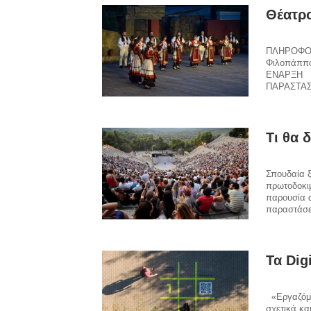
Θέατρο
ΠΛΗΡΟΦΟΡ
Φιλοπάππο
ΕΝΑΡΞΗ 
ΠΑΡΑΣΤΑΣ
Τι θα 
Σπουδαία ξ
πρωτοδοκιμ
παρουσία α
παραστάσει
Τα Dig
«Εργαζόμου
σχετικά και