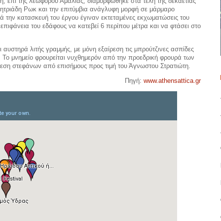
, επί της λεωφόρου Αμαλίας, διαμορφώθηκε στα τέλη της δεκαετίας
μητριάδη Ρωκ και την επιτύμβια ανάγλυφη μορφή σε μάρμαρο
ά την κατασκευή του έργου έγιναν εκτεταμένες εκχωματώσεις του
 επιφάνεια του εδάφους να κατεβεί 6 περίπου μέτρα και να φτάσει στο
αι αυστηρά λιτής γραμμής, με μόνη εξαίρεση τις μπρούτζινες ασπίδες
. Το μνημείο φρουρείται νυχθημερόν από την προεδρική φρουρά των
θεση στεφάνων από επισήμους προς τιμή του Άγνωστου Στρατιώτη.
Πηγή:
www.athensattica.gr