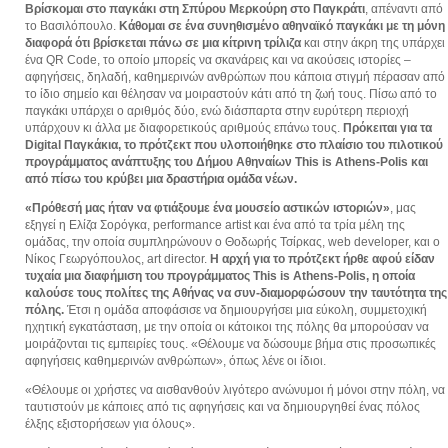
Βρίσκομαι στο παγκάκι στη Σπύρου Μερκούρη στο Παγκράτι
, απέναντι από
το Βασιλόπουλο.
Κάθομαι σε ένα συνηθισμένο αθηναϊκό παγκάκι με τη μόνη
διαφορά ότι βρίσκεται πάνω σε μια κίτρινη τρίλιζα
και στην άκρη της υπάρχει
ένα QR Code, το οποίο μπορείς να σκανάρεις και να ακούσεις ιστορίες –
αφηγήσεις, δηλαδή, καθημερινών ανθρώπων που κάποια στιγμή πέρασαν από
το ίδιο σημείο και θέλησαν να μοιραστούν κάτι από τη ζωή τους. Πίσω από το
παγκάκι υπάρχει ο αριθμός δύο, ενώ διάσπαρτα στην ευρύτερη περιοχή
υπάρχουν κι άλλα με διαφορετικούς αριθμούς επάνω τους.
Πρόκειται για τα
Digital Παγκάκια, το πρότζεκτ που υλοποιήθηκε στο πλαίσιο του πιλοτικού
προγράμματος ανάπτυξης του Δήμου Αθηναίων This is Athens-Polis και
από πίσω του κρύβει μια δραστήρια ομάδα νέων.
«Πρόθεσή μας ήταν να φτιάξουμε ένα μουσείο αστικών ιστοριών»
, μας
εξηγεί η Ελίζα Σορόγκα, performance artist και ένα από τα τρία μέλη της
ομάδας, την οποία συμπληρώνουν ο Θοδωρής Τσίρκας, web developer, και ο
Νίκος Γεωργόπουλος, art director.
Η αρχή για το πρότζεκτ ήρθε αφού είδαν
τυχαία μια διαφήμιση του προγράμματος This is Athens-Polis, η οποία
καλούσε τους πολίτες της Αθήνας να συν-διαμορφώσουν την ταυτότητα της
πόλης.
Έτσι η ομάδα αποφάσισε να δημιουργήσει μια εύκολη, συμμετοχική
ηχητική εγκατάσταση, με την οποία οι κάτοικοι της πόλης θα μπορούσαν να
μοιράζονται τις εμπειρίες τους. «Θέλουμε να δώσουμε βήμα στις προσωπικές
αφηγήσεις καθημερινών ανθρώπων», όπως λένε οι ίδιοι.
«Θέλουμε οι χρήστες να αισθανθούν λιγότερο ανώνυμοι ή μόνοι στην πόλη, να
ταυτιστούν με κάποιες από τις αφηγήσεις και να δημιουργηθεί ένας πόλος
έλξης εξιστορήσεων για όλους».