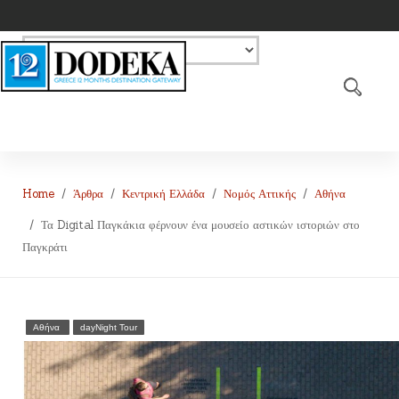
Home
Άρθρα
Κεντρική Ελλάδα
Νομός Αττικής
Αθήνα
Τα Digital Παγκάκια φέρνουν ένα μουσείο αστικών ιστοριών στο
Παγκράτι
Αθήνα
dayNight Tour