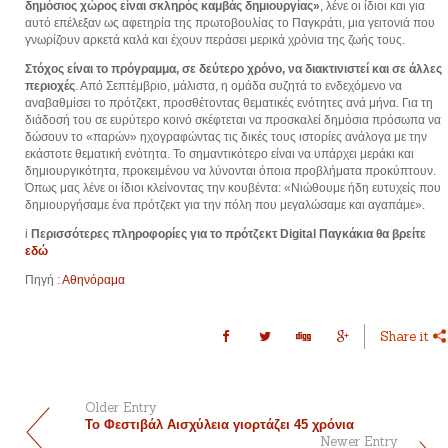
δημόσιος χώρος είναι σκληρός καμβάς δημιουργίας»
, λένε οι ίδιοι και για
αυτό επέλεξαν ως αφετηρία της πρωτοβουλίας το Παγκράτι, μια γειτονιά που
γνωρίζουν αρκετά καλά και έχουν περάσει μερικά χρόνια της ζωής τους.
Στόχος είναι το πρόγραμμα, σε δεύτερο χρόνο, να διακτινιστεί και σε άλλες
περιοχές
. Από Σεπτέμβριο, μάλιστα, η ομάδα συζητά το ενδεχόμενο να
αναβαθμίσει το πρότζεκτ, προσθέτοντας θεματικές ενότητες ανά μήνα. Για τη
διάδοσή του σε ευρύτερο κοινό σκέφτεται να προσκαλεί δημόσια πρόσωπα να
δώσουν το «παρών» ηχογραφώντας τις δικές τους ιστορίες ανάλογα με την
εκάστοτε θεματική ενότητα. Το σημαντικότερο είναι να υπάρχει μεράκι και
δημιουργικότητα, προκειμένου να λύνονται όποια προβλήματα προκύπτουν.
Όπως μας λένε οι ίδιοι κλείνοντας την κουβέντα: «Νιώθουμε ήδη ευτυχείς που
δημιουργήσαμε ένα πρότζεκτ για την πόλη που μεγαλώσαμε και αγαπάμε».
i
Περισσότερες πληροφορίες για το πρότζεκτ Digital Παγκάκια θα βρείτε
εδώ
Πηγή :
Αθηνόραμα
Share it
Older Entry
Το Φεστιβάλ Αισχύλεια γιορτάζει 45 χρόνια
Newer Entry