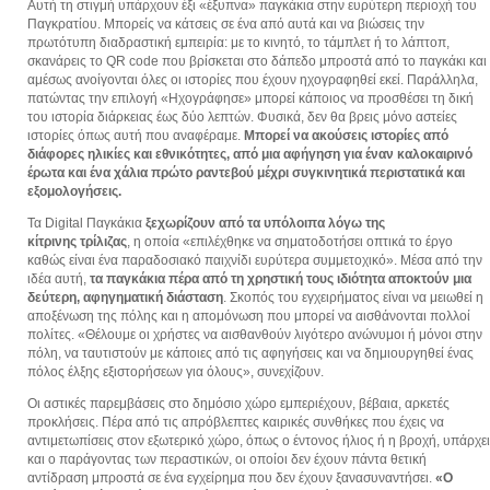
Αυτή τη στιγμή υπάρχουν έξι «έξυπνα» παγκάκια στην ευρύτερη περιοχή του
Παγκρατίου. Μπορείς να κάτσεις σε ένα από αυτά και να βιώσεις την
πρωτότυπη διαδραστική εμπειρία: με το κινητό, το τάμπλετ ή το λάπτοπ,
σκανάρεις το QR code που βρίσκεται στο δάπεδο μπροστά από το παγκάκι και
αμέσως ανοίγονται όλες οι ιστορίες που έχουν ηχογραφηθεί εκεί. Παράλληλα,
πατώντας την επιλογή «Ηχογράφησε» μπορεί κάποιος να προσθέσει τη δική
του ιστορία διάρκειας έως δύο λεπτών. Φυσικά, δεν θα βρεις μόνο αστείες
ιστορίες όπως αυτή που αναφέραμε.
Μπορεί να ακούσεις ιστορίες από
διάφορες ηλικίες και εθνικότητες, από μια αφήγηση για έναν καλοκαιρινό
έρωτα και ένα χάλια πρώτο ραντεβού μέχρι συγκινητικά περιστατικά και
εξομολογήσεις.
Τα Digital Παγκάκια
ξεχωρίζουν από τα υπόλοιπα λόγω της
κίτρινης τρίλιζας
, η οποία «επιλέχθηκε να σηματοδοτήσει οπτικά το έργο
καθώς είναι ένα παραδοσιακό παιχνίδι ευρύτερα συμμετοχικό». Μέσα από την
ιδέα αυτή,
τα παγκάκια πέρα από τη χρηστική τους ιδιότητα αποκτούν μια
δεύτερη, αφηγηματική διάσταση
. Σκοπός του εγχειρήματος είναι να μειωθεί η
αποξένωση της πόλης και η απομόνωση που μπορεί να αισθάνονται πολλοί
πολίτες. «Θέλουμε οι χρήστες να αισθανθούν λιγότερο ανώνυμοι ή μόνοι στην
πόλη, να ταυτιστούν με κάποιες από τις αφηγήσεις και να δημιουργηθεί ένας
πόλος έλξης εξιστορήσεων για όλους», συνεχίζουν.
Οι αστικές παρεμβάσεις στο δημόσιο χώρο εμπεριέχουν, βέβαια, αρκετές
προκλήσεις. Πέρα από τις απρόβλεπτες καιρικές συνθήκες που έχεις να
αντιμετωπίσεις στον εξωτερικό χώρο, όπως ο έντονος ήλιος ή η βροχή, υπάρχει
και ο παράγοντας των περαστικών, οι οποίοι δεν έχουν πάντα θετική
αντίδραση μπροστά σε ένα εγχείρημα που δεν έχουν ξανασυναντήσει.
«Ο