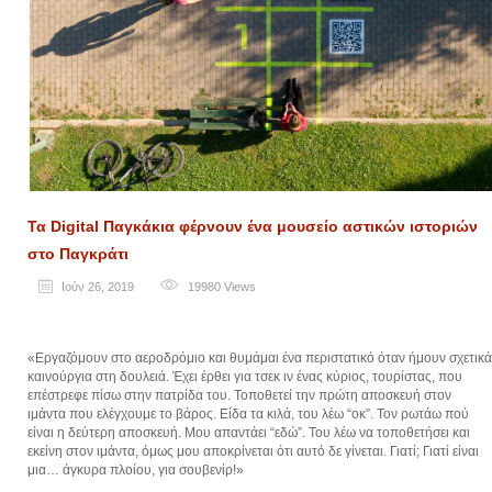
Τα Digital Παγκάκια φέρνουν ένα μουσείο αστικών ιστοριών
στο Παγκράτι
Ιούν 26, 2019
19980
Views
«Εργαζόμουν στο αεροδρόμιο και θυμάμαι ένα περιστατικό όταν ήμουν σχετικά
καινούργια στη δουλειά. Έχει έρθει για τσεκ ιν ένας κύριος, τουρίστας, που
επέστρεφε πίσω στην πατρίδα του. Τοποθετεί την πρώτη αποσκευή στον
ιμάντα που ελέγχουμε το βάρος. Είδα τα κιλά, του λέω “οκ”. Τον ρωτάω πού
είναι η δεύτερη αποσκευή. Μου απαντάει “εδώ”. Του λέω να τοποθετήσει και
εκείνη στον ιμάντα, όμως μου αποκρίνεται ότι αυτό δε γίνεται. Γιατί; Γιατί είναι
μια… άγκυρα πλοίου, για σουβενίρ!»