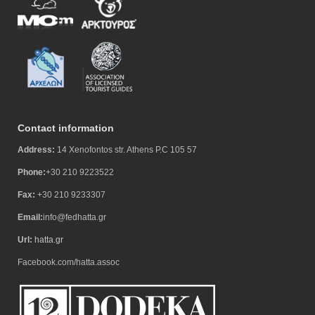
Contact information
Address:
14 Xenofontos str. Athens P.C 105 57
Phone:
+30 210 9223522
Fax:
+30 210 9233307
Email:
info@fedhatta.gr
Url:
hatta.gr
Facebook.com/hatta.assoc