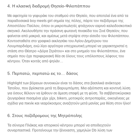
4. H κλασική διαδρομή Θησείο-Φιλοπάππου
Με αφετηρία το γεφυράκι του σταθμού στο Θησείο, που αποτελεί ένα από τα
παραδοσιακά boy meets girl σημεία της πόλης, πάρτε τον πεζόδρομο της
Αποστόλου Παύλου, όπου οι μικροπωλητές φτιάχνουν εαρινό καλειδοσκοπικό
σκηνικό. Ακολουθήστε την πράσινη φωτεινή πινακίδα του Σινέ Θησείον, που
φαίνεται από μακριά, και αμέσως μετά στρίψτε στην είσοδο του Φιλοπάππου.
Κοντοσταθείτε στο γραφικό­ εκκλησάκι του Αγίου Δημήτριου του
Λουμπαρδιάρη, ενώ λίγο αργότερα υποχρεωτική μπορεί να χαρακτηριστεί η
στάση στο Θέατρο «Δόρα Στράτου» και στο μνημείο του Φιλοπάππου, ένα
σημείο που έχει περιφερειακή θέα σε όλους τους υπόλοιπους λόφους του
κέντρου. Όταν κοιτάς από ψηλάν…
5. Περπατώ, περπατώ εις το… δάσος
Highlight των βόρειων συνοικιών είναι το δάσος στα βασιλικά ανάκτορα
Τατοΐου, που βρίσκεται μετά τη Βαρυμπόμπη. Μια αξιόπιστη και κοντινή λύση
για όσους θέλουν να έρθουν σε άμεση επαφή με τη φύση. Τα σαββατοκύριακα
ζευγαράκια πιασμένα χέρι χέρι, bikers, μοτοκρός αντροπαρέες, οικογένειες με
σχέδια για πικνίκ και νεαρόκοσμος αναζητούν μετά μανίας μια θέση στον ήλιο!
6. Στους πεζόδρομους της Μητρόπολης
Τα σύνορα Πλάκας και ιστορικού κέντρου μπορεί να αποδειχτούν
συναρπαστικά. Προτείνουμε την ξένοιαστη, χαμηλών Db λύση των