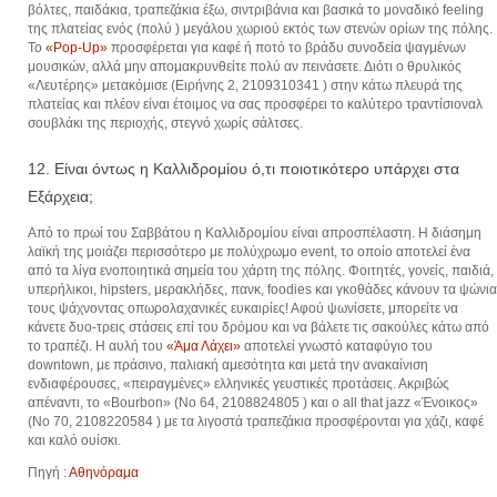
βόλτες, παιδάκια, τραπεζάκια έξω, σιντριβάνια και βασικά το μοναδικό feeling
της πλατείας ενός (πολύ ) μεγάλου χωριού εκτός των στενών ορίων της πόλης.
Το
«Pop-Up»
προσφέρεται για καφέ ή ποτό το βράδυ συνοδεία ψαγμένων
μουσικών, αλλά­ μην απομακρυνθείτε πολύ αν πεινάσετε. Διότι ο θρυλικός
«Λευτέρης» μετακόμισε (Ειρήνης 2, 2109310341 ) στην κάτω πλευρά της
πλατείας και πλέον είναι έτοιμος να σας προσφέρει το καλύτερο τραντίσιοναλ
σουβλάκι της περιοχής, στεγνό χωρίς σάλτσες.
12. Είναι όντως η Καλλιδρομίου ό,τι ποιοτικότερο υπάρχει στα
Εξάρχεια;
Από το πρωί του Σαββάτου η Καλλιδρομίου­ είναι απροσπέλαστη. Η διάσημη
λαϊκή της μοιάζει περισσότερο με πολύχρωμο event, το οποίο αποτελεί ένα
από τα λίγα ενοποιητικά σημεία του χάρτη της πόλης. Φοιτητές, γονείς, παιδιά,
υπερήλικοι, hipsters, μερακλήδες, πανκ, foodies και γκοθάδες κάνουν τα ψώνια
τους ψάχνοντας οπωρολαχανικές ευκαιρίες! Αφού ψωνίσετε, μπορείτε να
κάνετε δυο-τρεις στάσεις επί του δρόμου και να βάλετε τις σακούλες κάτω από
το τραπέζι. Η αυλή του
«Άμα Λάχει»
αποτελεί γνωστό καταφύγιο του
downtown, με πράσινο, παλιακή αμεσότητα και μετά την ανακαίνιση
ενδιαφέρουσες, «πειραγμένες» ελληνικές γευστικές προτάσεις. Ακριβώς
απέναντι, το «Bourbon» (Νο 64, 2108824805 ) και ο all that jazz «Ένοικος»
(Νο 70, 2108220584 ) με τα λιγοστά τραπεζάκια προσφέρονται για χάζι, καφέ
και καλό ουίσκι.
Πηγή :
Αθηνόραμα