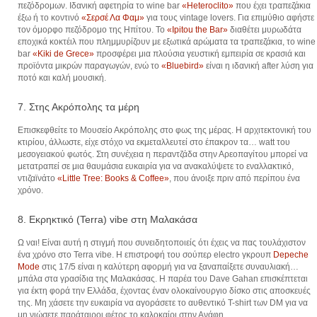
πεζόδρομων. Ιδανική αφετηρία το wine bar
«Heteroclito»
που έχει τραπεζάκια
έξω ή το κοντινό
«Σερσέ Λα Φαμ»
για τους vintage lovers. Για επιμύθιο αφήστε
τον όμορφο πεζόδρομο της Ηπίτου. To
«Ipitou the Βar»
διαθέτει μυρωδάτα
εποχικά κοκτέιλ που πλημμυρίζουν με εξωτικά αρώματα τα τραπεζάκια, το wine
bar
«Kiki de Grece»
προσφέρει μια πλούσια γευστική εμπειρία σε κρασιά και
προϊόντα μικρών παραγωγών, ενώ το
«Bluebird»
είναι η ιδανική after λύση για
ποτό και καλή μουσική.
7. Στης Ακρόπολης τα μέρη
Επισκεφθείτε το Μουσείο Ακρόπολης στο φως της μέρας. Η αρχιτεκτονική του
κτιρίου, άλλωστε, είχε στόχο να εκμεταλλευτεί στο έπακρον τα… watt του
μεσογειακού φωτός. Στη συνέχεια η περαντζάδα στην Αρεοπαγίτου μπορεί να
μετατραπεί σε μια θαυμάσια ευκαιρία για να ανακαλύψετε το εναλλακτικό,
ντιζαϊνάτο
«Little Tree: Books & Coffee»
, που άνοιξε πριν από περίπου ένα
χρόνο.
8. Εκρηκτικό (Terra) vibe στη Μαλακάσα
Ω ναι! Είναι αυτή η στιγμή που συνειδητοποιείς ότι έχεις να πας τουλάχιστον
ένα χρόνο στο Terra vibe. Η επιστροφή του σούπερ electro γκρουπ
Depeche
Mode
στις 17/5 είναι η καλύτερη αφορμή για να ξαναπαίξετε συναυλιακή…
μπάλα στα γρασίδια της Μαλακάσας. Η παρέα του Dave Gahan επισκέπτεται
για έκτη φορά την Ελλάδα, έχοντας έναν ολοκαίνουργιο δίσκο στις αποσκευές
της. Μη χάσετε την ευκαιρία να αγοράσετε το αυθεντικό T-shirt των DM για να
μη νιώσετε παράταιροι φέτος το καλοκαίρι στην Ανάφη…