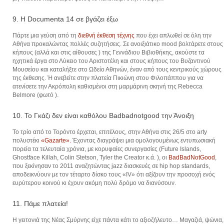
9. Η Documenta 14 σε βγάζει έξω
Πάρτε μια γεύση από τη
διεθνή έκθεση τέχνης
που έχει απλωθεί σε όλη την
Αθήνα προκαλώντας πολλές συζητήσεις. Σε ανοιξιάτικο mood βολτάρετε στους
κήπους (αλλά και στις αίθουσες ) της Γεννάδιου Βιβιοθήκης, ακούστε τα
ηχητικά έργα στο Λύκειο του Αριστοτέλη και στους κήπους του Βυζαντινού
Μουσείου και καταλήξτε στο Ωδείο Αθηνών, έναν από τους κεντρικούς χώρους
της έκθεσης. Ή ανεβείτε στην πλατεία Πικιώνη στου Φιλοπάππου για να
ατενίσετε την Ακρόπολη καθισμένοι στη μαρμάρινη σκηνή της Rebecca
Belmore (φωτό ).
10. Το Γκάζι δεν είναι καθόλου Badbadnotgood την Άνοιξη
Το τρίο από το Τορόντο έρχεται, επιτέλους, στην Αθήνα στις 26/5 στο arty
πολυστέκι
«Gazarte».
Έχοντας διαγράψει μια ομολογουμένως εντυπωσιακή
πορεία τα τελευταία χρόνια, με κορυφαίες συνεργασίες (Future Islands,
Ghostface Killah, Colin Stetson, Tyler the Creator κ.ά. ), οι
BadBadNotGood
,
που ξεκίνησαν το 2011 αναζητώντας jazz διασκευές σε hip hop standards,
αποδεικνύουν με τον τέταρτο δίσκο τους «IV» ότι αξίζουν την προσοχή ενός
ευρύτερου κοινού κι έχουν ακόμη πολύ δρόμο να διανύσουν.
11. Πάμε πλατεία!
Η γειτονιά της Νέας Σμύρνης είχε πάντα κάτι το αξιοζήλευτο… Μαγαζιά, ψώνια,