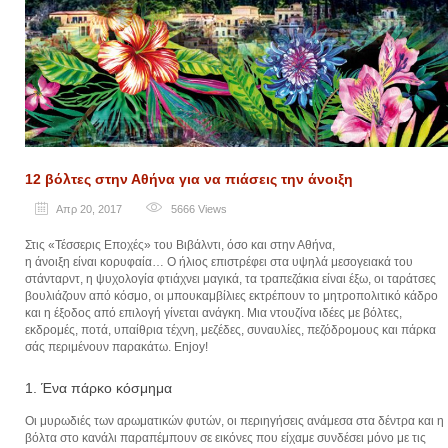
12 βόλτες στην Αθήνα για να πιάσεις την άνοιξη
Απρ 20, 2017
5666
Views
Στις «Τέσσερις Εποχές» του Βιβάλντι, όσο και στην Αθήνα,
η άνοιξη είναι κορυφαία… Ο ήλιος επιστρέφει στα υψηλά μεσογειακά του
στάνταρντ, η ψυχολογία φτιάχνει μαγικά, τα τραπεζάκια είναι έξω, οι ταράτσες
βουλιάζουν από κόσμο, οι μπουκαμβίλιες εκτρέπουν το μητροπολιτικό κάδρο
και η έξοδος από επιλογή γίνεται ανάγκη. Μια ντουζίνα ιδέες με βόλτες,
εκδρομές, ποτά, υπαίθρια τέχνη, μεζέδες, συναυλίες, πεζόδρομους και πάρκα
σάς περιμένουν παρακάτω. Enjoy!
1. Ένα πάρκο κόσμημα
Οι μυρωδιές των αρωματικών φυτών, οι περιηγήσεις ανάμεσα στα δέντρα και η
βόλτα στο κανάλι παραπέμπουν σε εικόνες που είχαμε συνδέσει μόνο με τις