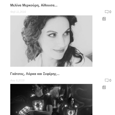
Μελίνα Μερκούρη, Αίθουσα...
0
Φεβ 11,2016
Γκάτσος, Λόρκα και Σεφέρης...
0
Αυγ 9,2018