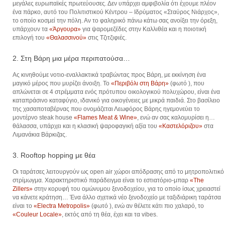
μεγάλες ευρωπαϊκές πρωτεύουσες. Δεν υπάρχει αμφιβολία ότι έχουμε πλέον
ένα πάρκο, αυτό του Πολιτιστικού Κέντρου – Ιδρύματος «Σταύρος Νιάρχος»,
το οποίο κοσμεί την πόλη. Αν το φαληρικό πάνω κάτω σας ανοίξει την όρεξη,
υπάρχουν τα
«Άργουρα»
για ψαρομεζέδες στην Καλλιθέα και η ποιοτική
επιλογή του
«Θαλασσινού»
στις Τζιτζιφιές.
2. Στη Βάρη μια μέρα περιπατούσα…
Ας κινηθούμε νοτιο-εναλλακτικά τραβώντας προς Βάρη, με εκκίνηση ένα
μαγικό μέρος που μυρίζει άνοιξη. Το
«Περιβόλι στη Βάρη»
(φωτό ), που
απλώνεται σε 4 στρέμματα ενός πρότυπου οικολογικού πολυχώρου, είναι ένα
καταπράσινο καταφύγιο, ιδανικό για οικογένειες με μικρά παιδιά. Στο βασίλειο
της χασαποταβέρνας που ονομάζεται Λεωφόρος Βάρης ηγεμονεύει το
μοντέρνο steak house
«Flames Meat & Wine»
, ενώ αν σας καλομυρίσει η…
θάλασσα, υπάρχει και η κλασική ψαροφαγική αξία του
«Καστελόριζου»
στα
Λιμανάκια Βάρκιζας.
3. Rooftop hopping με θέα
Οι ταράτσες λειτουργούν ως open air χώροι απόδρασης από το μητροπολιτικό
στρίμωγμα. Χαρακτηριστικό παράδειγμα είναι το εστιατόριο-μπαρ
«The
Zillers»
στην κορυφή του ομώνυμου ξενοδοχείου, για το οποίο ίσως χρειαστεί
να κάνετε κράτηση… Ένα άλλο σχετικά νέο ξενοδοχείο με ταξιδιάρικη ταράτσα
είναι το
«Electra Metropolis»
(φωτό ), ενώ αν θέλετε κάτι πιο χαλαρό, το
«Couleur Locale»
, εκτός από τη θέα, έχει και τα vibes.