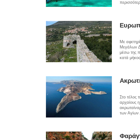
περισσότερ
Ευρωπ
Με αφετηρ
Μεγάλων Δ
μέσω της π
κατά μήκος
Ακρωτ
Στο τέλος 
αρχαίους η
ακρωταίναρ
των Αγίων
Φαράγ