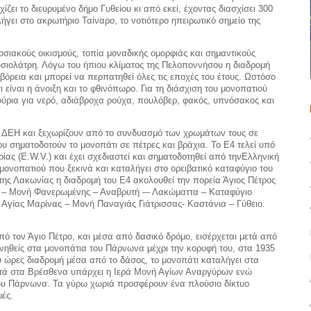
ίζει το διευρυμένο δήμο Γυθείου κι από εκεί, έχοντας διασχίσει 300
γει στο ακρωτήριο Ταίναρο, το νοτιότερο ηπειρωτικό σημείο της
ιακούς οικισμούς, τοπία μοναδικής ομορφιάς και σημαντικούς
υσιολάτρη. Λόγω του ήπιου κλίματος της Πελοποννήσου η διαδρομή
βόρεια και μπορεί να περπατηθεί όλες τις εποχές του έτους. Ωστόσο
ι είναι η άνοιξη και το φθινόπωρο. Για τη διάσχιση του μονοπατιού
γούρια για νερό, αδιάβροχα ρούχα, πουλόβερ, φακός, υπνόσακος και
ς ΔΕΗ και ξεχωρίζουν από το συνδυασμό των χρωμάτων τους σε
που σηματοδοτούν το μονοπάτι σε πέτρες και βράχια. Το Ε4 τελεί υπό
ας (E.W.V.) και έχει σχεδιαστεί και σηματοδοτηθεί από τηνΕλληνική
ονοπατιού που ξεκινά και καταλήγει στο ορειβατικό καταφύγιο του
της Λακωνίας η διαδρομή του Ε4 ακολουθεί την πορεία Άγιος Πέτρος
 – Μονή Φανερωμένης – Αναβρυτή –- Λακώματτα – Καταφύγιο
 Αγίας Μαρίνας – Μονή Παναγιάς Γιάτρισσας- Καστάνια – Γύθειο.
πό τον Άγιο Πέτρο, και μέσα από δασικό δρόμο, εισέρχεται μετά από
νηθείς στα μονοπάτια του Πάρνωνα μέχρι την κορυφή του, στα 1935
υ ώρες διαδρομή μέσα από το δάσος, το μονοπάτι καταλήγει στα
ντά στα Βρέσθενα υπάρχει η Ιερά Μονή Αγίων Αναργύρων ενώ
του Πάρνωνα. Τα γύρω χωριά προσφέρουν ένα πλούσιο δίκτυο
ές.