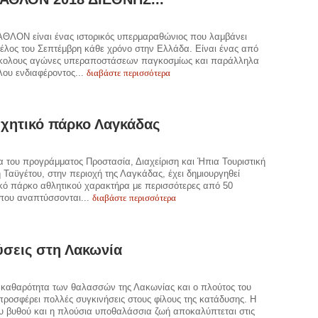
ΘΛΟΝ είναι ένας ιστορικός υπερμαραθώνιος που λαμβάνει
έλος του Σεπτέμβρη κάθε χρόνο στην Ελλάδα. Είναι ένας από
κολους αγώνες υπεραποστάσεων παγκοσμίως και παράλληλα
διαβάστε περισσότερα
ου ενδιαφέροντος...
χητικό πάρκο Λαγκάδας
α του προγράμματος Προστασία, Διαχείριση και Ήπια Τουριστική
 Ταϋγέτου, στην περιοχή της Λαγκάδας, έχει δημιουργηθεί
κό πάρκο αθλητικού χαρακτήρα με περισσότερες από 50
διαβάστε περισσότερα
 που αναπτύσσονται...
σεις στη Λακωνία
η καθαρότητα των θαλασσών της Λακωνίας και ο πλούτος του
προσφέρει πολλές συγκινήσεις στους φίλους της κατάδυσης. Η
υ βυθού και η πλούσια υποθαλάσσια ζωή αποκαλύπτεται στις