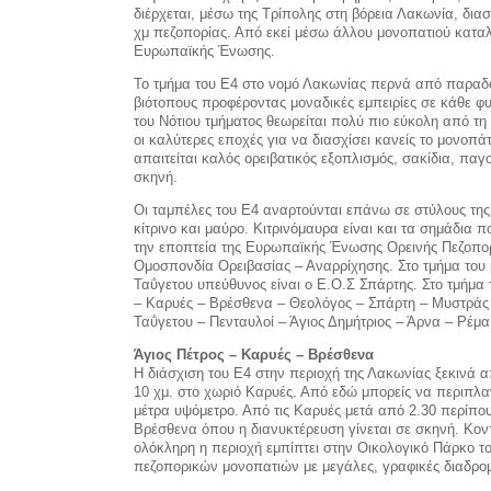
διέρχεται, μέσω της Τρίπολης στη βόρεια Λακωνία, διασχ
χμ πεζοπορίας. Από εκεί μέσω άλλου μονοπατιού καταλή
Ευρωπαϊκής Ένωσης.
Το τμήμα του Ε4 στο νομό Λακωνίας περνά από παραδοσ
βιότοπους προφέροντας μοναδικές εμπειρίες σε κάθε φ
του Νότιου τμήματος θεωρείται πολύ πιο εύκολη από τη 
οι καλύτερες εποχές για να διασχίσει κανείς το μονοπάτ
απαιτείται καλός ορειβατικός εξοπλισμός, σακίδια, πα
σκηνή.
Οι ταμπέλες του Ε4 αναρτούνται επάνω σε στύλους τη
κίτρινο και μαύρο. Κιτρινόμαυρα είναι και τα σημάδια 
την εποπτεία της Ευρωπαϊκής Ένωσης Ορεινής Πεζοπορί
Ομοσπονδία Ορειβασίας – Αναρρίχησης. Στο τμήμα του μ
Ταΰγετου υπεύθυνος είναι ο Ε.Ο.Σ Σπάρτης. Στο τμήμα 
– Καρυές – Βρέσθενα – Θεολόγος – Σπάρτη – Μυστράς
Ταΰγετου – Πενταυλοί – Άγιος Δημήτριος – Άρνα – Ρέμα
Άγιος Πέτρος – Καρυές – Βρέσθενα
Η διάσχιση του Ε4 στην περιοχή της Λακωνίας ξεκινά α
10 χμ. στο χωριό Καρυές. Από εδώ μπορείς να περιπλα
μέτρα υψόμετρο. Από τις Καρυές μετά από 2.30 περίπο
Βρέσθενα όπου η διανυκτέρευση γίνεται σε σκηνή. Κο
ολόκληρη η περιοχή εμπίπτει στην Οικολογικό Πάρκο 
πεζοπορικών μονοπατιών με μεγάλες, γραφικές διαδρομ