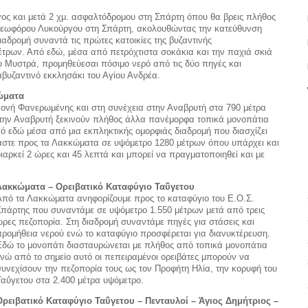
ος και μετά 2 χμ. ασφαλτόδρομου στη Σπάρτη όπου θα βρεις πλήθος
 Λεωφόρου Λυκούργου στη Σπάρτη, ακολουθώντας την κατεύθυνση
αδρομή συναντά τις πρώτες κατοικίες της βυζαντινής
μέτρων. Από εδώ, μέσα από πετρόχτιστα σοκάκια και την παχιά σκιά
υ Μυστρά, προμηθεύεσαι πόσιμο νερό από τις δύο πηγές και
αβυζαντινό εκκλησάκι του Αγίου Ανδρέα.
ώματα
Μονή Φανερωμένης και στη συνέχεια στην Αναβρυτή στα 790 μέτρα
ό την Αναβρυτή ξεκινούν πλήθος άλλα πανέμορφα τοπικά μονοπάτια
πό εδώ μέσα από μια εκπληκτικής ομορφιάς διαδρομή που διασχίζει
μαστε προς τα Λακκώματα σε υψόμετρο 1280 μέτρων όπου υπάρχει και
ιαρκεί 2 ώρες και 45 λεπτά και μπορεί να πραγματοποιηθεί και με
Λακκώματα – Ορειβατικό Καταφύγιο Ταΰγετου
Από τα Λακκώματα ανηφορίζουμε προς το καταφύγιο του Ε.Ο.Σ.
Σπάρτης που συναντάμε σε υψόμετρο 1.550 μέτρων μετά από τρεις
ώρες πεζοπορία. Στη διαδρομή συναντάμε πηγές για στάσεις και
προμήθεια νερού ενώ το καταφύγιο προσφέρεται για διανυκτέρευση.
Εδώ το μονοπάτι διασταυρώνεται με πλήθος από τοπικά μονοπάτια
ενώ από το σημείο αυτό οι πεπειραμένοι ορειβάτες μπορούν να
συνεχίσουν την πεζοπορία τους ως τον Προφήτη Ηλία, την κορυφή του
Ταΰγετου στα 2.400 μέτρα υψόμετρο.
Ορειβατικό Καταφύγιο Ταΰγετου – Πενταυλοί – Άγιος Δημήτριος –