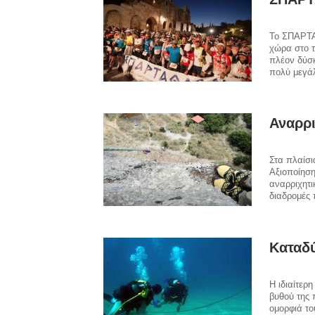
Το ΣΠΑΡΤΑ
χώρα στο τ
πλέον δύσ
πολύ μεγάλ
Αναρρι
Στα πλαίσι
Αξιοποίηση
αναρριχητι
διαδρομές
Καταδύ
Η ιδιαίτερ
βυθού της 
ομορφιά το