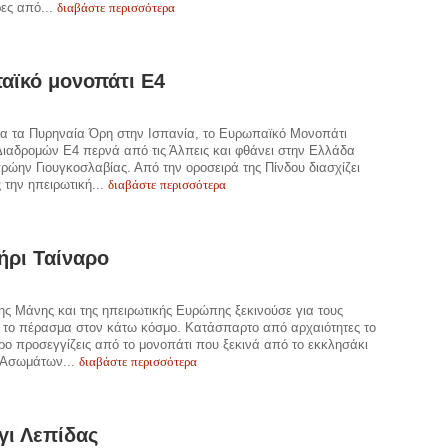
διαβάστε περισσότερα
ες από...
αϊκό μονοπάτι Ε4
ία τα Πυρηναία Όρη στην Ισπανία, το Ευρωπαϊκό Μονοπάτι
ιαδρομών Ε4 περνά από τις Άλπεις και φθάνει στην Ελλάδα
ρώην Γιουγκοσλαβίας. Από την οροσειρά της Πίνδου διασχίζει
διαβάστε περισσότερα
 την ηπειρωτική...
ήρι Ταίναρο
της Μάνης και της ηπειρωτικής Ευρώπης ξεκινούσε για τους
 το πέρασμα στον κάτω κόσμο. Κατάσπαρτο από αρχαιότητες το
ο προσεγγίζεις από το μονοπάτι που ξεκινά από το εκκλησάκι
διαβάστε περισσότερα
 Ασωμάτων...
γι Λεπίδας