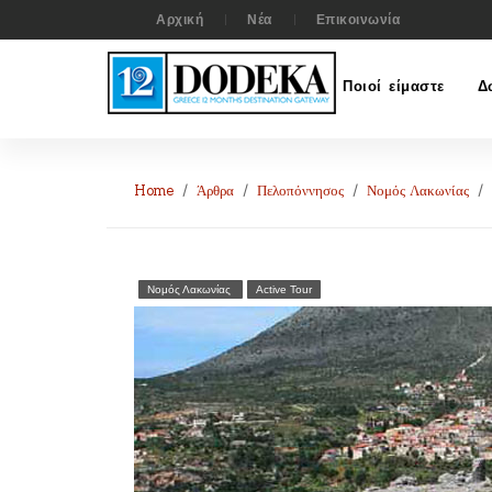
Αρχική
Νέα
Επικοινωνία
Ποιοί είμαστε
Δ
Home
Άρθρα
Πελοπόννησος
Νομός Λακωνίας
Νομός Λακωνίας
Active Tour