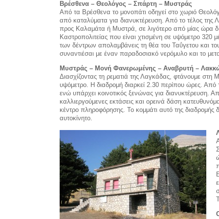
Βρέσθενα – Θεολόγος – Σπάρτη – Μυστράς
Από τα Βρέσθενα το μονοπάτι οδηγεί στο χωριό Θεολόγ
από καταλύματα για διανυκτέρευση. Από το τέλος της
προς Καλαμάτα ή Μυστρά, σε λιγότερο από μίας ώρα δι
Καστροπολιτείας που είναι χτισμένη σε υψόμετρο 320 
των δέντρων απολαμβάνεις τη θέα του Ταΰγετου και το
συναντιέσαι με έναν παραδοσιακό νερόμυλο και το μετ
Μυστράς – Μονή Φανερωμένης – Αναβρυτή – Λακκ
Διασχίζοντας τη ρεματιά της Λαγκάδας, φτάνουμε στη 
υψόμετρο. Η διαδρομή διαρκεί 2.30 περίπου ώρες. Απ
ενώ υπάρχει κοινοτικός ξενώνας για διανυκτέρευση. Α
καλλιεργούμενες εκτάσεις και ορεινά δάση κατευθυνό
κέντρο πληροφόρησης. Το κομμάτι αυτό της διαδρομής δ
αυτοκίνητο.