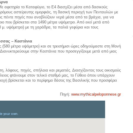
Άρνα
Με αφετηρία το Καταφύγιο, το Ε4 διασχίζει μέσα από δασικούς
δρόμους αστείρευτης ομορφιάς, τη δασική περιοχή των Πενταυλών με
τις πέντε πηγές που αναβλύζουν νερά μέσα από τα βράχια, για να
ιο που βρίσκεται στα 1490 μέτρα υψόμετρο. Από εκεί μετά από
 μ. υψόμετρο) με τη χαράδρα, τα παλιά γεφύρια και τους
ισσας – Καστάνια
ς (580 μέτρα υψόμετρο) και σε τρεισήμισι ώρες οδηγούμαστε στη Μονή
. Διανυκτερεύουμε στην Καστάνια που προσεγγίζουμε μετά από μιας
η, λόφους, πηγές, σπήλαια και ρεματιές. Διασχίζοντας τους οικισμούς
λειος φτάνουμε στον τελικό σταθμό μας, το Γύθειο όπου υπάρχουν
ιοχή βρίσκεται και το περίφημο δάσος της Βασιλικής που προσφέρει
Πηγή:
www.mythicalpeloponnese.gr