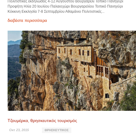
Πολιτιστικές εκδηλώσεις 4-12 Αυγούστου Βουργαρέλι Τοπικό Πανηγύρι
Προφήτη Ηλία 20 Ιουλίου Παλαιοχώρι Βουργαρελίου Τοπικό Πανηγύρι
Κόκκινη Εκκλησία 7-8 Σεπτεμβρίου Αθαμάνιο Πολιτιστικές...
διαβάστε περισσότερα
Τζουμέρκα, θρησκευτικός τουρισμός
Οκτ 23, 2015
ΘΡΗΣΚΕΥΤΙΚΌΣ