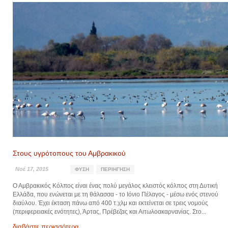
Στους υγρότοπους του Αμβρακικού
Νοέ 17, 2015
ΦΎΣΗ
ΠΕΡΙΉΓΗΣΗ
Ο Αμβρακικός Κόλπος είναι ένας πολύ μεγάλος κλειστός κόλπος στη Δυτική
Ελλάδα, που ενώνεται με τη θάλασσα - το Ιόνιο Πέλαγος - μέσω ενός στενού
διαύλου. Έχει έκταση πάνω από 400 τ.χλμ και εκτείνεται σε τρεις νομούς
(περιφερειακές ενότητες), Άρτας, Πρέβεζας και Αιτωλοακαρνανίας. Στο...
διαβάστε περισσότερα