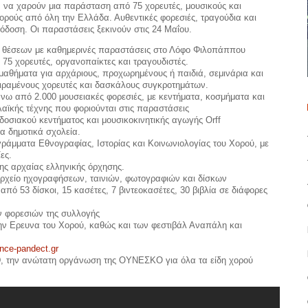
 να χαρούν μια παράσταση από 75 χορευτές, μουσικούς και
χορούς από όλη την Ελλάδα. Αυθεντικές φορεσιές, τραγούδια και
πόδοση. Οι παραστάσεις ξεκινούν στις 24 Μαΐου.
 θέσεων με καθημερινές παραστάσεις στο Λόφο Φιλοπάππου
75 χορευτές, οργανοπαίκτες και τραγουδιστές.
μαθήματα για αρχάριους, προχωρημένους ή παιδιά, σεμινάρια και
ειραμένους χορευτές και δασκάλους συγκροτημάτων.
ω από 2.000 μουσειακές φορεσιές, με κεντήματα, κοσμήματα και
λαϊκής τέχνης που φοριούνται στις παραστάσεις
σιακού κεντήματος και μουσικοκινητικής αγωγής Orff
α δημοτικά σχολεία.
ράμματα Εθνογραφίας, Ιστορίας και Κοινωνιολογίας του Χορού, με
ες.
ης αρχαίας ελληνικής όρχησης.
αρχείο ηχογραφήσεων, ταινιών, φωτογραφιών και δίσκων
πό 53 δίσκοι, 15 κασέτες, 7 βιντεοκασέτες, 30 βιβλία σε διάφορες
ν φορεσιών της συλλογής
ην Ερευνα του Χορού, καθώς και των φεστιβάλ Αναπάλη και
nce-pandect.gr
ID, την ανώτατη οργάνωση της ΟΥΝΕΣΚΟ για όλα τα είδη χορού