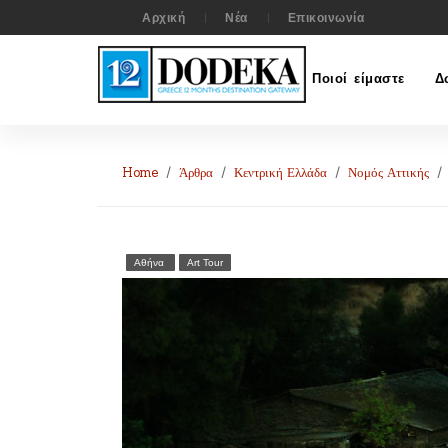
Αρχική
Νέα
Επικοινωνία
Ποιοί είμαστε
Δ
Home
Άρθρα
Κεντρική Ελλάδα
Νομός Αττικής
Αθήνα
Art Tour