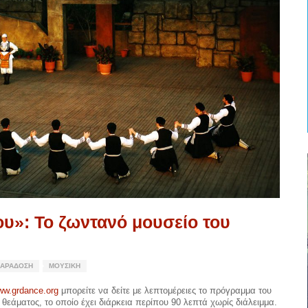
υ»: Το ζωντανό μουσείο του
ΑΡΆΔΟΣΗ
ΜΟΥΣΙΚΉ
ww.grdance.org
μπορείτε να δείτε με λεπτομέρειες το πρόγραμμα του
 θεάματος, το οποίο έχει διάρκεια περίπου 90 λεπτά χωρίς διάλειμμα.