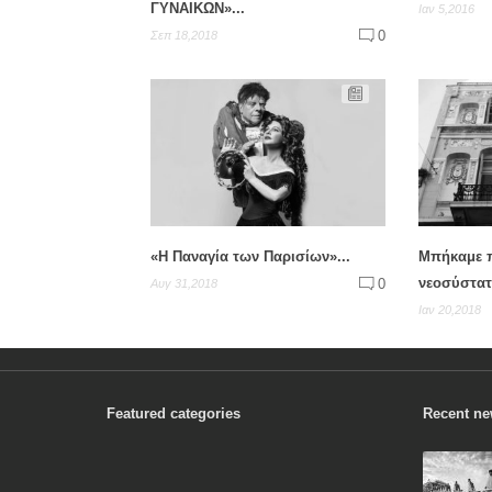
ΓΥΝΑΙΚΩΝ»...
Ιαν 5,2016
0
Σεπ 18,2018
«Η Παναγία των Παρισίων»...
Μπήκαμε 
νεοσύστατ
0
Αυγ 31,2018
Ιαν 20,2018
Featured categories
Recent n