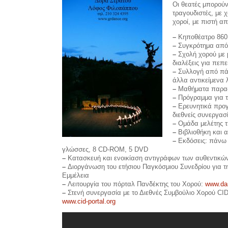
Οι θεατές μπορούν
τραγουδιστές, με 
χοροί, με πιστή α
–
Κηποθέατρο 860
–
Συγκρότημα από 
–
Σχολή χορού με 
διαλέξεις για πεπ
–
Συλλογή από πάν
άλλα αντικείμενα 
–
Μαθήματα παραδο
–
Πρόγραμμα για τ
–
Ερευνητικά προγ
διεθνείς συνεργασί
–
Ομάδα μελέτης τ
–
Βιβλιοθήκη και 
–
Εκδόσεις: πάνω α
γλώσσες, 8 CD-ROM, 5 DVD
–
Κατασκευή και ενοικίαση αντιγράφων των αυθεντικώ
–
Διοργάνωση του ετήσιου Παγκόσμιου Συνεδρίου για τ
Εμμέλεια
–
Λειτουργία του πόρταλ Πανδέκτης του Χορού:
www.da
–
Στενή συνεργασία με το Διεθνές Συμβούλιο Χορού C
www.cid-portal.org