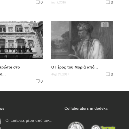
0
0
Ιαν 9,2018
πρώτοι στο
Ο Γέρος του Μοριά από...
ο...
0
Φεβ 24,2017
0
ews
Collaborators in dodeka
Οι Εύζωνες μέσα από τον...