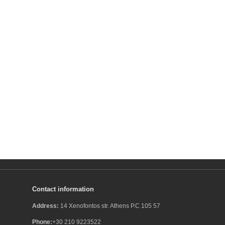
Contact information
Address:
14 Xenofontos str. Athens P.C 105 57
Phone:
+30 210 9223522