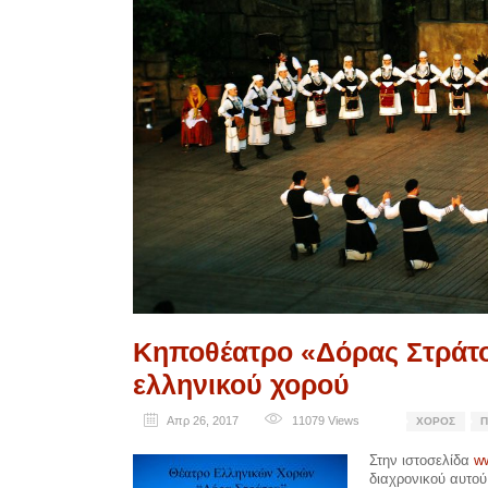
Κηποθέατρο «Δόρας Στράτο
ελληνικού χορού
Απρ 26, 2017
11079
Views
ΧΟΡΌΣ
Π
Στην ιστοσελίδα
w
διαχρονικού αυτού