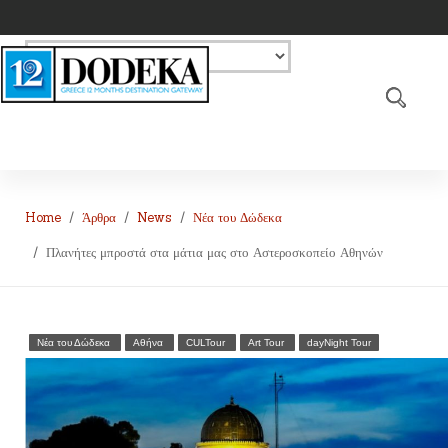
Home
Άρθρα
News
Νέα του Δώδεκα
Πλανήτες μπροστά στα μάτια μας στο Αστεροσκοπείο Αθηνών
Νέα του Δώδεκα
Αθήνα
CULTour
Art Tour
dayNight Tour