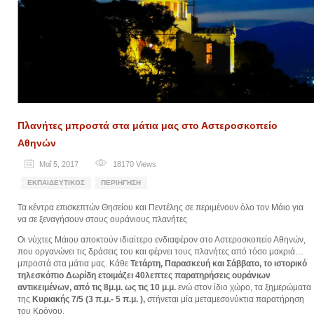
Πλανήτες μπροστά στα μάτια μας στο Αστεροσκοπείο
Αθηνών
Μαΐ 5, 2017
18170
Views
ΕΚΠΑΙΔΕΥΤΙΚΌΣ
ΠΕΡΙΉΓΗΣΗ
Τα κέντρα επισκεπτών Θησείου και Πεντέλης σε περιμένουν όλο τον Μάιο για
να σε ξεναγήσουν στους ουράνιους πλανήτες
Οι νύχτες Μάιου αποκτούν ιδιαίτερο ενδιαφέρον στο Αστεροσκοπείο Αθηνών,
που οργανώνει τις δράσεις του και φέρνει τους πλανήτες από τόσο μακριά…
μπροστά στα μάτια μας. Κάθε
Τετάρτη, Παρασκευή και Σάββατο, το ιστορικό
τηλεσκόπιο Δωρίδη ετοιμάζει 40λεπτες παρατηρήσεις ουράνιων
αντικειμένων, από τις 8μ.μ. ως τις 10 μ.μ.
ενώ στον ίδιο χώρο, τα ξημερώματα
της
Κυριακής 7/5 (3 π.μ.- 5 π.μ. ),
στήνεται μία μεταμεσονύκτια παρατήρηση
του Κρόνου.