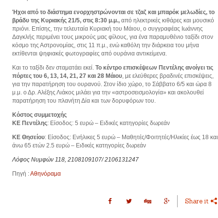
Ήχοι
από το διάστημα ενορχηστρώνονται σε τζαζ και μπαρόκ μελωδίες, το
βράδυ της Κυριακής 21/5, στις 8:30 μ.μ.,
από ηλεκτρικές κιθάρες και μουσικό
πριόνι. Επίσης, την τελευταία Κυριακή του Μάιου, ο συγγραφέας Ιωάννης
Δαγκλής περιμένει τους μικρούς μας φίλους, για ένα παραμυθένιο ταξίδι στον
κόσμο της Αστρονομίας, στις 11 π.μ., ενώ καθόλη την διάρκεια του μήνα
εκτίθενται ψηφιακές φωτογραφίες από ουράνια αντικείμενα.
Και το ταξίδι δεν σταματάει εκεί.
Το κέντρο επισκέψεων Πεντέλης ανοίγει τις
πόρτες του 6, 13, 14, 21, 27 και 28 Μάιου
, με ελεύθερες βραδινές επισκέψεις,
για την παρατήρηση του ουρανού. Στον ίδιο χώρο, το Σάββατο 6/5 και ώρα 8
μ.μ. ο Δρ. Αλέξης Λιάκος μιλάει για την «αστροσεισμολογία» και ακολουθεί
παρατήρηση του πλανήτη Δία και των δορυφόρων του.
Κόστος συμμετοχής
ΚΕ Πεντέλης
: Είσοδος: 5 ευρώ – Ειδικές κατηγορίες δωρεάν
ΚΕ Θησείου
: Είσοδος: Ενήλικες 5 ευρώ – Μαθητές/Φοιτητές/Ηλικίες έως 18 και
άνω 65 ετών 2.5 ευρώ – Ειδικές κατηγορίες δωρεάν
Λόφος Νυμφών 118, 2108109107/ 2106131247
Πηγή :
Αθηνόραμα
Share it