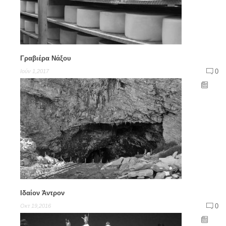
Γραβιέρα Νάξου
0
Ιούν 1,2017
Ιδαίον Άντρον
0
Οκτ 19,2016