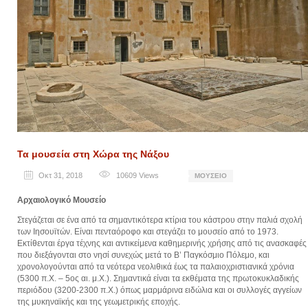
Τα μουσεία στη Χώρα της Νάξου
Οκτ 31, 2018
10609
Views
ΜΟΥΣΕΊΟ
Αρχαιολογικό Μουσείο
Στεγάζεται σε ένα από τα σημαντικότερα κτίρια του κάστρου στην παλιά σχολή
των Ιησουϊτών. Είναι πενταόροφο και στεγάζει το μουσείο από το 1973.
Εκτίθενται έργα τέχνης και αντικείμενα καθημερινής χρήσης από τις ανασκαφές
που διεξάγονται στο νησί συνεχώς μετά το Β’ Παγκόσμιο Πόλεμο, και
χρονολογούνται από τα νεότερα νεολιθικά έως τα παλαιοχριστιανικά χρόνια
(5300 π.Χ. – 5ος αι. μ.Χ.). Σημαντικά είναι τα εκθέματα της πρωτοκυκλαδικής
περιόδου (3200-2300 π.Χ.) όπως μαρμάρινα ειδώλια και οι συλλογές αγγείων
της μυκηναϊκής και της γεωμετρικής εποχής.