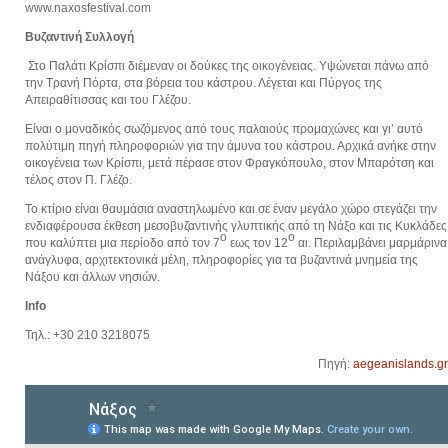
www.naxosfestival.com
Βυζαντινή Συλλογή
Στο Παλάτι Κρίσπι διέμεναν οι δούκες της οικογένειας. Υψώνεται πάνω από
την Τρανή Πόρτα, στα βόρεια του κάστρου. Λέγεται και Πύργος της
Απειραθίτισσας και του Γλέζου.
Είναι ο μοναδικός σωζόμενος από τους παλαιούς προμαχώνες και γι’ αυτό
πολύτιμη πηγή πληροφοριών για την άμυνα του κάστρου. Αρχικά ανήκε στην
οικογένεια των Κρίσπι, μετά πέρασε στον Φραγκόπουλο, στον Μπαρότση και
τέλος στον Π. Γλέζο.
Το κτίριο είναι θαυμάσια αναστηλωμένο και σε έναν μεγάλο χώρο στεγάζει την
ενδιαφέρουσα έκθεση μεσοβυζαντινής γλυπτικής από τη Νάξο και τις Κυκλάδες
ο
ο
που καλύπτει μια περίοδο από τον 7
εως τον 12
αι. Περιλαμβάνει μαρμάρινα
ανάγλυφα, αρχιτεκτονικά μέλη, πληροφορίες για τα βυζαντινά μνημεία της
Νάξου και άλλων νησιών.
Info
Τηλ.: +30 210 3218075
Πηγή:
aegeanislands.gr