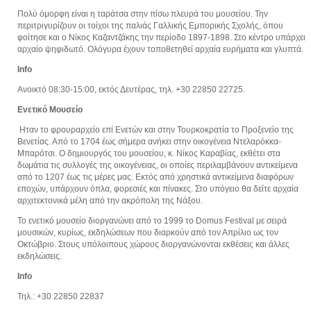
Πολύ όμορφη είναι η ταράτσα στην πίσω πλευρά του μουσείου. Την
περιτριγυρίζουν οι τοίχοι της παλιάς Γαλλικής Εμπορικής Σχολής, όπου
φοίτησε και ο Νίκος Καζαντζάκης την περίοδο 1897-1898. Στο κέντρο υπάρχει
αρχαίο ψηφιδωτό. Ολόγυρα έχουν τοποθετηθεί αρχαία ευρήματα και γλυπτά.
Info
Ανοικτό 08:30-15:00, εκτός Δευτέρας, τηλ. +30 22850 22725.
Ενετικό Μουσείο
Ηταν το φρουραρχείο επί Ενετών και στην Τουρκοκρατία το Προξενείο της
Βενετίας. Από το 1704 έως σήμερα ανήκει στην οικογένεια Ντελαρόκκα-
Μπαρότσι. Ο δημιουργός του μουσείου, κ. Νίκος Καραβίας, εκθέτει στα
δωμάτια τις συλλογές της οικογένειας, οι οποίες περιλαμβάνουν αντικείμενα
από το 1207 έως τις μέρες μας. Εκτός από χρηστικά αντικείμενα διαφόρων
εποχών, υπάρχουν όπλα, φορεσιές και πίνακες. Στο υπόγειο θα δείτε αρχαία
αρχιτεκτονικά μέλη από την ακρόπολη της Νάξου.
Το ενετικό μουσείο διοργανώνει από το 1999 το Domus Festival με σειρά
μουσικών, κυρίως, εκδηλώσεων που διαρκούν από τον Απρίλιο ως τον
Οκτώβριο. Στους υπόλοιπους χώρους διοργανώνονται εκθέσεις και άλλες
εκδηλώσεις.
Info
Τηλ.: +30 22850 22837