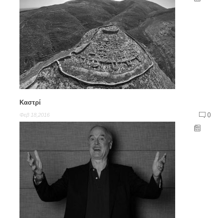
Καστρί
0
Φεβ 18,2016