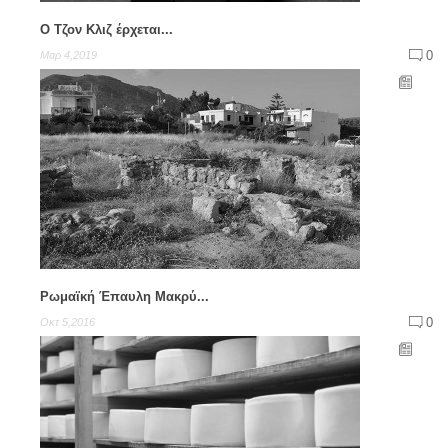
Ο Τζον Κλιζ έρχεται...
0
Μαρ 4,2019
Ρωμαϊκή Έπαυλη Μακρύ...
0
Οκτ 5,2016