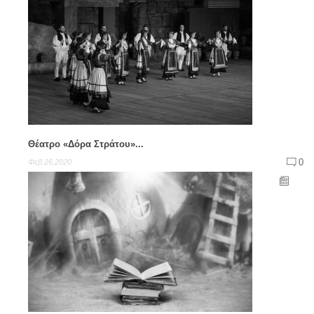
Θέατρο «Δόρα Στράτου»...
0
Φεβ 26,2020