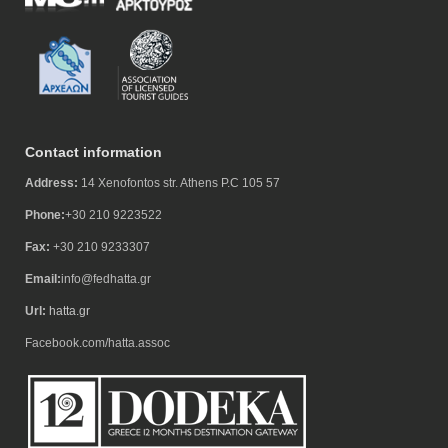
Contact information
Address:
14 Xenofontos str. Athens P.C 105 57
Phone:
+30 210 9223522
Fax:
+30 210 9233307
Email:
info@fedhatta.gr
Url:
hatta.gr
Facebook.com/hatta.assoc