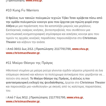
| Προπώληση:
www.viva.gr
.
#10 Kung Fu Warriors
Ο θρύλος των ταινιών πολεμικών τεχνών Τζάκι Τσαν κρύβεται πίσω από
την ομάδα πολεμιστών κουνγκ φου που έρχεται για πρώτη φορά στην
Αθήνα
με μια παράσταση που θα καταπλήξει μικρούς και μεγάλους.
Εκπληκτικές εναέριες κινήσεις, βιντεοπροβολές που συνθέτουν μια
εντυπωσιακή κινηματογραφική ατμόσφαιρα και ασκήσεις κουνγκ φου που
τιμούν τις αρχαίες κινεζικές παραδόσεις παρουσιάζονται στο
Christmas
Theater
και κόβουν την ανάσα.
i
Από 30/11 έως 2/12. | Προπώληση: 2117701700,
www.viva.gr
,
www.christmastheater.gr
.
#11 Μαύρο Θέατρο της Πράγας
Ηθοποιοί ντυμένοι με μαύρα ρούχα γίνονται σχεδόν αόρατοι μπροστά σε ένα
ολόμαυρο σκηνικό και κάνουν τα πολύχρωμα αντικείμενα που χειρίζονται να…
πετούν στη σκηνή.
Το Μαύρο Θέατρο της Πράγας, ή αλλιώς η πιο
φαντασμαγορική εκδοχή της ψευδαίσθησης,
έρχεται στο
Christmas Theater
και παρουσιάζει μια «ανθολογία» με σκηνές από τις καλύτερες παραστάσεις
του.
i
Από 7 έως 9/12. | Προπώληση: 2117701700,
www.viva.gr
,
www.christmastheater.gr
.