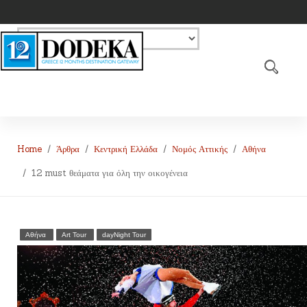
Home
Άρθρα
Κεντρική Ελλάδα
Νομός Αττικής
Αθήνα
12 must θεάματα για όλη την οικογένεια
Αθήνα
Art Tour
dayNight Tour