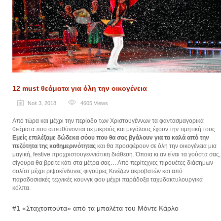
12 must θεάματα για όλη την οικογένεια
Νοέ 3, 2018
4605
Views
Από τώρα και μέχρι την περίοδο των Χριστουγέννων τα φαντασμαγορικά
θεάματα που απευθύνονται σε μικρούς και μεγάλους έχουν την τιμητική τους.
Εμείς επιλέξαμε δώδεκα σόου που θα σας βγάλουν για τα καλά από την
πεζότητα της καθημερινότητας
και θα προσφέρουν σε όλη την οικογένεια μια
μαγική, festive προχριστουγεννιάτικη διάθεση. Όποια κι αν είναι τα γούστα σας,
σίγουρα θα βρείτε κάτι στα μέτρα σας… Από περίτεχνες πιρουέτες διάσημων
σολίστ μέχρι ριψοκίνδυνες φιγούρες Κινέζων ακροβατών και από
παραδοσιακές τεχνικές κουνγκ φου μέχρι παράδοξα ταχυδακτυλουργικά
κόλπα.
#1 «Σταχτοπούτα» από τα μπαλέτα του Μόντε Κάρλο