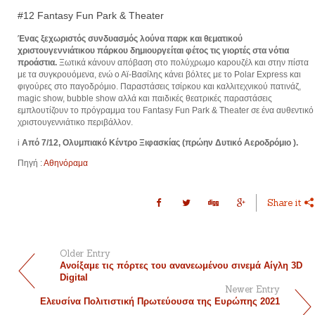
#12 Fantasy Fun Park & Theater
Ένας ξεχωριστός συνδυασμός λούνα παρκ και θεματικού
χριστουγεννιάτικου πάρκου ­δημιουργείται φέτος τις γιορτές στα νότια
προάστια.
Ξωτικά κάνουν απόβαση στο πολύχρωμο καρουζέλ και στην πίστα
με τα συγκρουόμενα, ενώ ο Αϊ-Βασίλης κάνει βόλτες με το Polar Express και
φιγούρες στο παγοδρόμιο. Παραστάσεις τσίρκου και καλλιτεχνικού πατινάζ,
magic show, bubble show αλλά και παιδικές θεατρικές παραστάσεις
εμπλουτίζουν το πρόγραμμα του Fantasy Fun Park & Theater σε ένα αυθεντικό
χριστουγεννιάτικο περιβάλλον.
i
Από 7/12, Ολυμπιακό Κέντρο Ξιφασκίας (πρώην Δυτικό ­Αεροδρόμιο ).
Πηγή :
Αθηνόραμα
Share it
Older Entry
Ανοίξαμε τις πόρτες του ανανεωμένου σινεμά Αίγλη 3D
Digital
Newer Entry
Ελευσίνα Πολιτιστική Πρωτεύουσα της Ευρώπης 2021