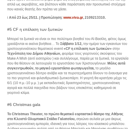
απλά ως ακροβάτες, και βλέπουν κάθε παράσταση σαν προσωπικό στοίχημα
που κανείς θεατής δεν πρέπει να χάσει.
i
Από 23 έως 25/11. | Προπώληση:
www.viva.gr
, 2109213310.
#5 CF η επέλαση των ξωτικών
Μπορεί τα ξωτικά να είναι οι πιο πολύτιμοι βοηθοί του Αϊ-Βασίλη, φέτος όμως
χρειάζονται κι εκείνα βοήθεια… Το
Σάββατο 1/12,
την ημέρα των εγκαινίων του
χριστουγεννιάτικου θεματικού event
«CF η επέλαση των ξωτικών»
στην
Τεχνόπολη του Δήμου Αθηναίων,
φοράμε τους γιορτινούς σκούφους του
Make A Wish (αντί εισιτηρίου ) και συλλέγουμε, παρέα με τα ξωτικά, τα εργαλεία
που θα θέσουν σε λειτουργία το εργοστάσιο των Χριστουγέννων.
Μόλις αυτά
συγκεντρωθούν, το μαγικό εργοστάσιο φωταγωγείται,
το μεγάλο
χριστουγεννιάτικο δέντρο ανάβει και τα πυροτεχνήματα δίνουν το έναυσμα για
το πιο γιορτινό και φιλανθρωπικό ξωτικοπάρτι. Η γιορτή θα κρατήσει μέχρι τις
6/1 (10 π.μ.-10 μ.μ. ) με εκπαιδευτικές δραστηριότητες, χριστουγεννιάτικη
αγορά και πολλά παιχνίδια που βάζουν τους επισκέπτες καθημερινά σε
γιορτινό κλίμα.
#6 Christmas gala
Το Christmas Theater, το πρώτο θεματικό εορταστικό θέατρο της Αθήνας
στο Κλειστό Ολυμπιακό Στάδιο Γαλατσίου,
σηκώνει αυλαία με μια άκρως
χριστουγεννιάτικη εμπειρία, ιδανική για τους λάτρεις του κλασικού μπαλέτου.
Δώδεκα κορυφαίοι σολίστ από τα θέατρα Μπολσόι και Μαριίνσκι συνθέτουν το