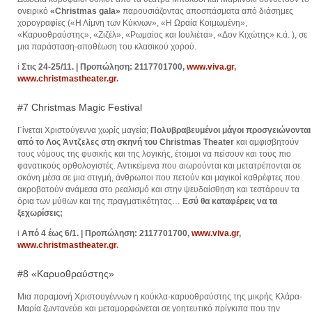
ονειρικό
«Christmas gala»
παρουσιάζοντας αποσπάσματα από διάσημες
χορογραφίες («Η Λίμνη των Κύκνων», «Η Ωραία Κοιμωμένη»,
«Καρυοθραύστης», «Ζιζέλ», «Ρωμαίος και Ιουλιέτα», «Δον Κιχώτης» κ.ά. ), σε
μια παράσταση-αποθέωση του κλασικού χορού.
i
Στις 24-25/11. | Προπώληση: 2117701700,
www.viva.gr
,
www.christmastheater.gr
.
#7 Christmas Magic Festival
Γίνεται Χριστούγεννα χωρίς μαγεία;
Πολυβραβευμένοι μάγοι προσγειώνονται
από το Λος Άντζελες στη σκηνή του Christmas Theater
και αμφισβητούν
τους νόμους της φυσικής και της λογικής, έτοιμοι να πείσουν και τους πιο
φανατικούς ορθολογιστές. Αντικείμενα που αιωρούνται και μετατρέπονται σε
σκόνη μέσα σε μια στιγμή, άνθρωποι που πετούν και μαγικοί καθρέφτες που
ακροβατούν ανάμεσα στο ρεαλισμό και στην ψευδαίσθηση και τεστάρουν τα
όρια των μύθων και της πραγματικότητας…
Εσύ θα καταφέρεις να τα
ξεχωρίσεις;
i
Από 4 έως 6/1. | Προπώληση: 2117701700,
www.viva.gr
,
www.christmastheater.gr
.
#8 «Καρυοθραύστης»
Μια παραμονή Χριστουγέννων η κούκλα-καρυοθραύστης της μικρής Κλάρα-
Μαρία ζωντανεύει και μεταμορφώνεται σε γοητευτικό πρίγκιπα που την