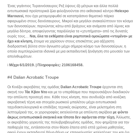
Ένας γιγάντιος Τυραννόσαυρος Ρεξ ύψους έξι μέτρων και άλλα πολλά
εντυπωσιακά προϊστορικά ζώα φιλοξενούνται στο εκθεσιακό κέντρο
Helexpo
Maroussi,
που έχει μεταμορφωθεί σε καταπράσινο θεματικό πάρκο
αφιερωμένο στους δεινόσαυρους. Μικροί και μεγάλοι ανακαλύπτουν τον κόσμο
των δεινοσαύρων, περνώντας κάτω από βράχους και ανάμεσα από λίμνες και
μεγάλα δέντρα, αποφεύγοντας παράλληλα τα «χτυπήματα» από τις δυνατές
ουρές τους…
Ναι,
όλα τα εκθέματα είναι ρομποτικά ομοιώματα «ντυμένα» με
ήχο και κίνηση,
έτοιμα να χαρίσουν στους επισκέπτες μια αξέχαστη
διαδραστική βόλτα στον άγνωστο μέχρι σήμερα κόσμο των δεινοσαύρων, η
οποία συμπληρώνεται ιδανικά με μια εκπαιδευτική ξενάγηση στο μουσείο των
απολιθωμάτων.
i
Μέχρι 6/1/2019. | Πληροφορίες: 2106168458.
#4 Dalian Αcrobatic Τroupe
Οι Κινέζοι ακροβάτες της ομάδας
Dalian Αcrobatic Τroupe
έρχονται στη
σκηνή του
Τάε Κβον Ντο
και με το υπερθέαμα που παρουσιάζουν διεκδικούν
την απόλυτη προσοχή σου. Κάθε τους κίνηση, που συνδυάζει από κινέζικη
ακροβατική τέχνη και στοιχεία ρωσικού μπαλέτου μέχρι εντυπωσιακά
ταχυδακτυλουργικά κι επιδέξιες τεχνικές αιώρησης, είναι μελετημένη στη
λεπτομέρειά της, οι χορογραφίες εκτελούνται με απόλυτη ακρίβεια
με φόντο
άκρως εντυπωσιακά σκηνικά και τίποτα δεν αφήνεται στην τύχη.
Άλλωστε,
οι ακροβάτες-χορευτές της πολυβραβευμένης ομάδας, που φημίζεται για την
πειθαρχία της, εντάσσονται στον θίασο έπειτα από επτά χρόνια μαθητείας,
αφού έχουν εκπαιδευτεί βήμα-βήμα ως επαγγελματίες καλλιτέχνες του και όχι