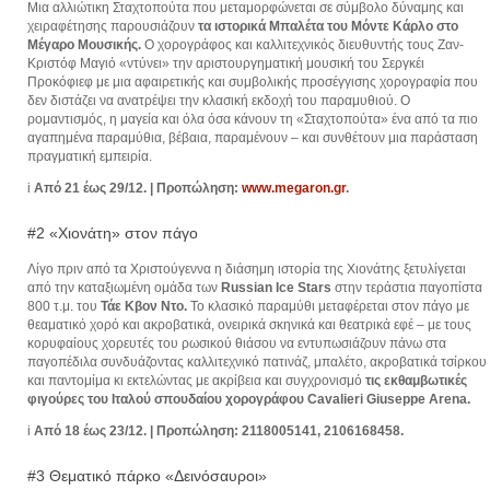
Μια αλλιώτικη Σταχτοπούτα που μεταμορφώνεται σε σύμβολο δύναμης και
χειραφέτησης παρουσιάζουν
τα ιστορικά Μπαλέτα του Μόντε Κάρλο στο
Μέγαρο Μουσικής.
Ο χορογράφος και καλλιτεχνικός διευθυντής τους Ζαν-
Κριστόφ Μαγιό «ντύνει» την αριστουργηματική μουσική του Σεργκέι
Προκόφιεφ με μια αφαιρετικής και συμβολικής προσέγγισης χορογραφία που
δεν διστάζει να ανατρέψει την κλασική εκδοχή του παραμυθιού. Ο
ρομαντισμός, η μαγεία και όλα όσα κάνουν τη «Σταχτοπούτα» ένα από τα πιο
αγαπημένα παραμύθια, βέβαια, παραμένουν – και συνθέτουν μια παράσταση
πραγματική εμπειρία.
i
Από 21 έως 29/12. | Προπώληση:
www.megaron.gr
.
#2 «Χιονάτη» στον πάγο
Λίγο πριν από τα Χριστούγεννα η διάσημη ιστορία της Χιονάτης ξετυλίγεται
από την καταξιωμένη ομάδα των
Russian Ice Stars
στην τεράστια παγοπίστα
800 τ.μ. του
Τάε Κβον Ντο.
Το κλασικό παραμύθι μεταφέρεται στον πάγο με
θεαματικό χορό και ακροβατικά, ονειρικά σκηνικά και θεατρικά εφέ – με τους
κορυφαίους χορευτές του ρωσικού θιάσου να εντυπωσιάζουν πάνω στα
παγοπέδιλα συνδυάζοντας καλλιτεχνικό πατινάζ, μπαλέτο, ακροβατικά τσίρκου
και παντομίμα κι εκτελώντας με ακρίβεια και συγχρονισμό
τις εκθαμβωτικές
φιγούρες του Ιταλού σπουδαίου χορογράφου Cavalieri Giuseppe Arena.
i
Από 18 έως 23/12. | Προπώληση: 2118005141, 2106168458.
#3 Θεματικό πάρκο «Δεινόσαυροι»