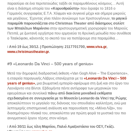
παρασύρει σε ένα περιπετειώδες ταξίδι σε παραμυθένιους κόσμους… Αυτή
είναι η διάσημη ιστορία του
«Καρυοθραύστη»
που έγραψε το 1816 ο
Γερµανός συγγραφέας Ε.Τ.Α. Χόφµαν και συγκινεί μέχρι και σήμερα μικρούς
και μεγάλους. Έχοντας γίνει πλέον συνώνυμο των Χριστουγέννων,
το μαγικό
παραμύθι παρουσιάζεται στο Christmas Theater από διάσημους σολίστ
των Μπαλέτων Μαριίνσκι
στην αριστουργηματική χορογραφία του Μαριούς
Πετιπά, με ζωντανή ορχήστρα που ερμηνεύει τη θρυλική μελωδία που συνέθεσε
ο Τσαϊκόφσκι, κάνοντάς το σκοπό του να πιστέψουμε στα παραμύθια…
i
Από 19 έως 30/12. | Προπώληση: 2117701700,
www.viva.gr
,
www.christmastheater.gr
.
#9 «Leonardo Da Vinci – 500 years of genius»
Μετά την δημοφιλή διαδραστική έκθεση «Van Gogh Alive – The Experience»,
η εταιρεία παραγωγής Λάβρυς επανέρχεται με το
«Leonardo Da Vinci – 500
years of genius»
,
μια βιωματική εμπειρία-­αφιέρωμα στη ζωή και στο έργο του
Λεονάρντο ντα Βίντσι. Εβδομήντα πέντε αντίγραφα των μηχανικών του
εφευρέσεων και συνολικά
πάνω από διακόσια μοναδικά εκθέματα
σχεδιασμένα σε συνεργασία με το Μουσείο Leonardo da Vinci της Ρώμης
αποκαλύπτουν το μεγαλείο της διάνοιας του σπουδαίου καλλιτέχνη, ενώ μια
λεπτομερής επιστημονική ανάλυση και παρουσίαση της «Μόνα Λίζα», του
διασημότερου πίνακά του, αποκαλύπτει για πρώτη φορά τα μυστικά του πιο
αινιγματικού έργου τέχνης στον κόσμο.
i
Από 30/11 έως τέλη Μαρτίου, Παλιό Αμαξοστάσιο του ΟΣΥ, Γκάζι.