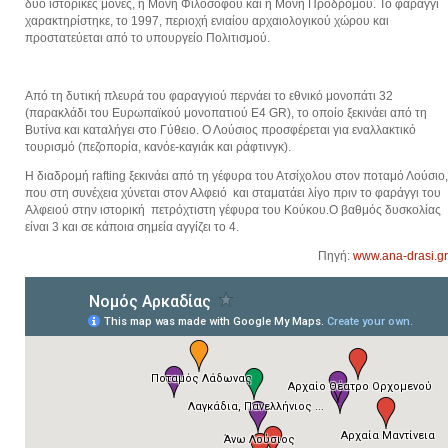
δύο ιστορικές μονές, η Μονή Φιλοσόφου και η Μονή Προδρόμου. Το φαράγγι
χαρακτηρίστηκε, το 1997, περιοχή ενιαίου αρχαιολογικού χώρου και
προστατεύεται από το υπουργείο Πολιτισμού.
Από τη δυτική πλευρά του φαραγγιού περνάει το εθνικό μονοπάτι 32
(παρακλάδι του Ευρωπαϊκού μονοπατιού Ε4 GR), το οποίο ξεκινάει από τη
Βυτίνα και καταλήγει στο Γύθειο. Ο Λούσιος προσφέρεται για εναλλακτικό
τουρισμό (πεζοπορία, κανόε-καγιάκ και ράφτινγκ).
Η διαδρομή rafting ξεκινάει από τη γέφυρα του Ατσίχολου στον ποταμό Λούσιο,
που στη συνέχεια χύνεται στον Αλφειό και σταματάει λίγο πριν το φαράγγι του
Αλφειού στην ιστορική πετρόχτιστη γέφυρα του Κούκου.Ο βαθμός δυσκολίας
είναι 3 και σε κάποια σημεία αγγίζει το 4.
Πηγή:
www.ana-drasi.gr