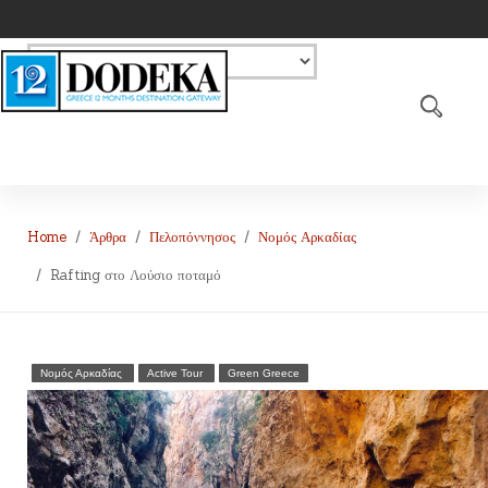
Home
Άρθρα
Πελοπόννησος
Νομός Αρκαδίας
Rafting στο Λούσιο ποταμό
Νομός Αρκαδίας
Active Tour
Green Greece