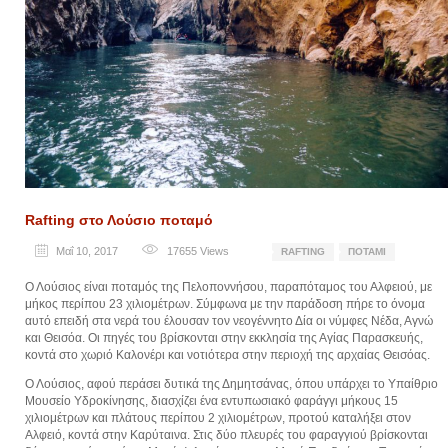
Rafting στο Λούσιο ποταμό
Μαΐ 10, 2017
17655
Views
RAFTING
ΠΟΤΆΜΙ
Ο Λούσιος είναι ποταμός της Πελοποννήσου, παραπόταμος του Αλφειού, με
μήκος περίπου 23 χιλιομέτρων. Σύμφωνα με την παράδοση πήρε το όνομα
αυτό επειδή στα νερά του έλουσαν τον νεογέννητο Δία οι νύμφες Νέδα, Αγνώ
και Θεισόα. Οι πηγές του βρίσκονται στην εκκλησία της Αγίας Παρασκευής,
κοντά στο χωριό Καλονέρι και νοτιότερα στην περιοχή της αρχαίας Θεισόας.
Ο Λούσιος, αφού περάσει δυτικά της Δημητσάνας, όπου υπάρχει το Υπαίθριο
Μουσείο Υδροκίνησης, διασχίζει ένα εντυπωσιακό φαράγγι μήκους 15
χιλιομέτρων και πλάτους περίπου 2 χιλιομέτρων, προτού καταλήξει στον
Αλφειό, κοντά στην Καρύταινα. Στις δύο πλευρές του φαραγγιού βρίσκονται