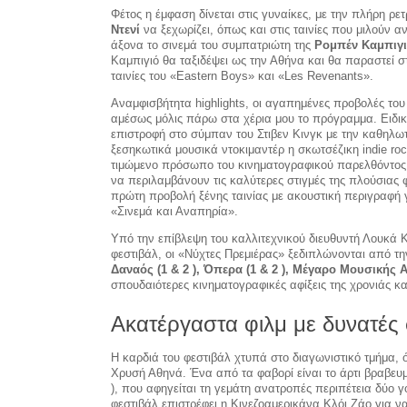
Φέτος η έμφαση δίνεται στις γυναίκες, με την πλήρη ρ
Ντενί
να ξεχωρίζει, όπως και στις ταινίες που μιλούν αν
άξονα το σινεμά του συμπατριώτη της
Ρομπέν Καμπιγ
Καμπιγιό θα ταξιδέψει ως την Αθήνα και θα παραστεί σ
ταινίες του «Eastern Boys» και «Les Revenants».
Αναμφισβήτητα highlights, οι αγαπημένες προβολές το
αμέσως μόλις πάρω στα χέρια μου το πρόγραμμα. Ειδικ
επιστροφή στο σύμπαν του Στιβεν Κινγκ με την καθηλω
ξεσηκωτικά μουσικά ντοκιμαντέρ η σκωτσέζικη indie rock
τιμώμενο πρόσωπο του κινηματογραφικού παρελθόντος 
να περιλαμβάνουν τις καλύτερες στιγμές της πλούσιας 
πρώτη προβολή ξένης ταινίας με ακουστική περιγραφή γ
«Σινεμά και Αναπηρία».
Υπό την επίβλεψη του καλλιτεχνικού διευθυντή Λουκά Κα
φεστιβάλ, οι «Νύχτες Πρεμιέρας» ξεδιπλώνονται από τ
Δαναός (1 & 2 ), Όπερα (1 & 2 ), Μέγαρο Μουσικής
σπουδαιότερες κινηματογραφικές αφίξεις της χρονιάς κα
Ακατέργαστα φιλμ με δυνατές 
Η καρδιά του φεστιβάλ χτυπά στο διαγωνιστικό τμήμα, 
Χρυσή Αθηνά. Ένα από τα φαβορί είναι τo άρτι βραβευ
), που αφηγείται τη γεμάτη ανατροπές περιπέτεια δύο γ
φεστιβάλ επιστρέφει η Κινεζοαμερικάνα Κλόι Ζάο για 