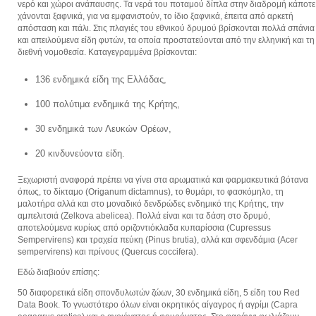
νερό και χώροι ανάπαυσης. Τα νερά του ποταμού δίπλα στην διαδρομή κάποτε
χάνονται ξαφνικά, για να εμφανιστούν, το ίδιο ξαφνικά, έπειτα από αρκετή
απόσταση και πάλι. Στις πλαγιές του εθνικού δρυμού βρίσκονται πολλά σπάνια
και απειλούμενα είδη φυτών, τα οποία προστατεύονται από την ελληνική και τη
διεθνή νομοθεσία. Καταγεγραμμένα βρίσκονται:
136 ενδημικά είδη της Ελλάδας,
100 πολύτιμα ενδημικά της Κρήτης,
30 ενδημικά των Λευκών Ορέων,
20 κινδυνεύοντα είδη.
Ξεχωριστή αναφορά πρέπει να γίνει στα αρωματικά και φαρμακευτικά βότανα
όπως, το δίκταμο (Origanum dictamnus), το θυμάρι, το φασκόμηλο, τη
μαλοτήρα αλλά και στο μοναδικό δενδρώδες ενδημικό της Κρήτης, την
αμπελιτσιά (Zelkova abelicea). Πολλά είναι και τα δάση στο δρυμό,
αποτελούμενα κυρίως από οριζοντιόκλαδα κυπαρίσσια (Cupressus
Sempervirens) και τραχεία πεύκη (Pinus brutia), αλλά και σφενδάμια (Acer
sempervirens) και πρίνους (Quercus coccifera).
Εδώ διαβιούν επίσης:
50 διαφορετικά είδη σπονδυλωτών ζώων, 30 ενδημικά είδη, 5 είδη του Red
Data Book. Το γνωστότερο όλων είναι οκρητικός αίγαγρος ή αγρίμι (Capra