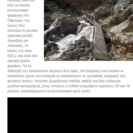
Λεπίδας είναι ένα
από τα πολλά,
εντυπωσιακά
φαράγγια του
Πάρνωνα, του
όρους που
αποτελεί το φυσικό
χώρισμα μεταξύ
Αρκαδίας και
Λακωνίας. Το
μήκος του είναι
500 μ. και είναι ένα
σχετικά ομαλό
φαράγγι. Για τη
διάσχισή του απαιτούνται περίπου δύο ώρες, στη διάρκεια των οποίων οι
επισκέπτες έχουν την ευκαιρία να απολαύσουν τις μοναδικές ομορφιές του
φυσικού τοπίου: πλούσια χλωρίδα και πανίδα, καθώς και δύο υπέροχοι,
μεγάλοι καταρράχτες (τους οποίους οι ειδικοί ονομάζουν «ραπέλ»), 45 και 70
μέτρων, συμπληρώνουν το εντυπωσιακό αυτό τοπίο.