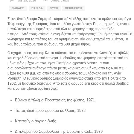
Νοέ 15, 2016
34881
Views
ΦΑΡΆΓΓΙ
ΠΑΝΊΔΑ
ΦΎΣΗ
ΠΕΡΙΉΓΗΣΗ
Στον εθνικό δρυμό Σαμαριάς κύριο πόλο έλξης αποτελεί το ομώνυμο φαράγγι.
Το φαράγγι της Σαμαριάς είναι το πλέον γνωστό στην Ευρώπη, καθώς είναι το
μεγαλύτερο και ομορφότερο από όλα τα φαράγγια της ευρωπαϊκής
ηπείρου.Από τους ντόπιους ονομάζεται και “φάραγγας”. Το μήκος του είναι 16
χιλιόμετρα και το πλάτος του σε ορισμένα σημεία δεν ξεπερνά τα 3 μέτρα, με
καθέτους τοίχους που φθάνουν τα 500 μέτρα ύψος.
Ο σχηματισμός του οφείλεται πιθανότατα στις έντονες γεωλογικές μεταβολές
και στην διάβρωση από τα νερά. Η είσοδος στο φαράγγι επιτρέπεται από το
μήνα Μάιο μέχρι και τον μήνα Οκτώβριο, χρονικό διάστημα που
διαμορφώνεται ανάλογα πάντα με τις καιρικές συνθήκες, από τις 6.00 π.μ.
μέχρι τις 4.00 μ.μ. και από τις δύο εισόδους, το Ξυλόσκαλο και την Αγία
Ρουμέλη. Ο εθνικός δρυμός Σαμαριάς αναγνωρίστηκε από την Πολιτεία το
1962, με βασιλικό διάταγμα. Από τότε ο δρυμός έχει κερδίσει πολλά βραβεία
και είναι καταξιωμένος διεθνώς:
Εθνικό Δίπλωμα Προστασίας της φύσης, 1971
Τόπος ιδιαίτερου φυσικού κάλλους, 1973
Καταφύγιο άγριας ζωής
Δίπλωμα του Συμβουλίου της Ευρώπης CoE, 1979