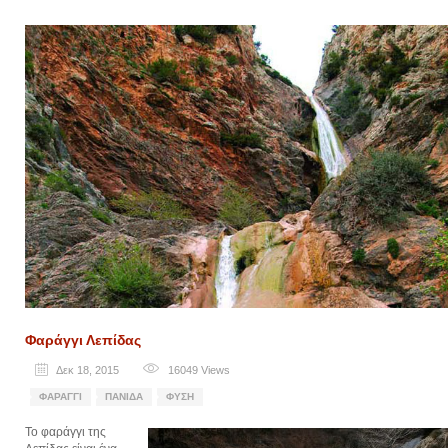
Φαράγγι Λεπίδας
Δεκ 18, 2015
16049
Views
ΦΑΡΆΓΓΙ
ΠΑΝΊΔΑ
ΦΎΣΗ
Το φαράγγι της