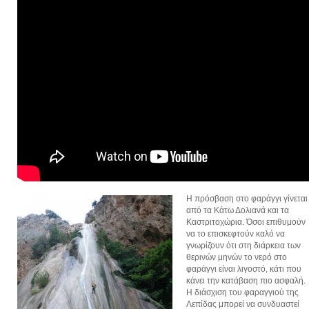
Η πρόσβαση στο φαράγγι γίνεται
από τα Κάτω Δολιανά και τα
Καστριτοχώρια. Όσοι επιθυμούν
να το επισκεφτούν καλό να
γνωρίζουν ότι στη διάρκεια των
θερινών μηνών το νερό στο
φαράγγι είναι λιγοστό, κάτι που
κάνει την κατάβαση πιο ασφαλή.
Η διάσχιση του φαραγγιού της
Λεπίδας μπορεί να συνδυαστεί