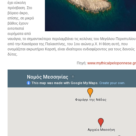
έχει εύκολη
πρόσβαση. Στο
βόρειο άκρο,
επίσης, σε μικρό
βάθος έχουν
εντοπιστεί
ευρήματα από
ναυάγια, το σημαντικότερο περιλαμβάνει τις κολόνες του Μεγάλου Περιστυλίου
από την Καισάρεια της Παλαιστίνης, του 1ου αιώνα μ.Χ. Η θέση αυτή, που
ονομάζεται ακρωτήριο Καρσή, είναι ιδιαίτερου ενδιαφέροντος για τους δεινούς
δύτες.
Πηγή:
www.mythicalpeloponnese.gr