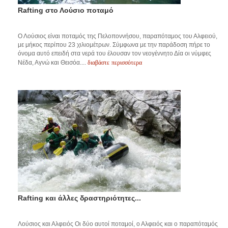
Rafting στο Λούσιο ποταμό
Ο Λούσιος είναι ποταμός της Πελοποννήσου, παραπόταμος του Αλφειού,
με μήκος περίπου 23 χιλιομέτρων. Σύμφωνα με την παράδοση πήρε το
όνομα αυτό επειδή στα νερά του έλουσαν τον νεογέννητο Δία οι νύμφες
διαβάστε περισσότερα
Νέδα, Αγνώ και Θεισόα....
Rafting και άλλες δραστηριότητες...
Λούσιος και Αλφειός Οι δύο αυτοί ποταμοί, ο Αλφειός και ο παραπόταμός