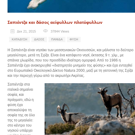
Σαπιέντζα και δάσος αείφυλλων πλατύφυλλων
Δεκ 21, 2015
37844
Views
ΚΑΤΆΔΥΣΗ
ΔΆΣΟΣ
ΠΑΝΊΔΑ
ΦΎΣΗ
Η Σαπιέντζα είναι νησάκι των μεσσηνιακών Οινουσσών, και μάλιστα το δεύτερο
μεγαλύτερο, μετά τη Σχίζα. Είναι ένα κατάφυτο νησί, έκτασης 9 τ. χλμ., με
σπάνια χλωρίδα, που του προσδίδει ιδιαίτερη ομορφιά. Από το 1986 η
Σαπιέντζα έχει ανακηρυχθεί «διατηρητέο μνημείο της φύσης» και έχει ενταχθεί
στο Ευρωπαϊκό Οικολογικό Δίκτυο Natura 2000, μαζί με τη γειτονική της Σχίζα
και την περιοχή γύρω από το ακρωτήρι Ακρίτας.
Σαπιέντζα στα
ιταλικά σημαίνει
σοφία, και
πράγματι, εδώ η
φύση έχει
αποκαλύψει τη
σοφία της σε όλο
της το μεγαλείο:
στο κέντρο του
νησιού υπάρχει