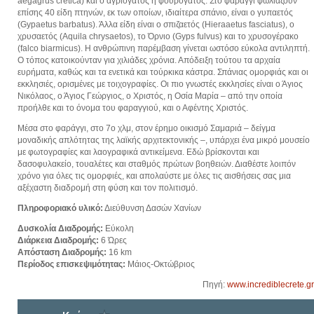
aegagrus cretica) και ο αγριόγατος ή φουρόγατος. Στο φαράγγι φωλιάζουν
επίσης 40 είδη πτηνών, εκ των οποίων, ιδιαίτερα σπάνιο, είναι ο γυπαετός
(Gypaetus barbatus). Άλλα είδη είναι ο σπιζαετός (Hieraaetus fasciatus), ο
χρυσαετός (Aquila chrysaetos), το Όρνιο (Gyps fulvus) και το χρυσογέρακο
(falco biarmicus). Η ανθρώπινη παρέμβαση γίνεται ωστόσο εύκολα αντιληπτή.
Ο τόπος κατοικούνταν για χιλιάδες χρόνια. Απόδειξη τούτου τα αρχαία
ευρήματα, καθώς και τα ενετικά και τούρκικα κάστρα. Σπάνιας ομορφιάς και οι
εκκλησιές, ορισμένες με τοιχογραφίες. Οι πιο γνωστές εκκλησίες είναι ο Άγιος
Νικόλαος, ο Άγιος Γεώργιος, ο Χριστός, η Οσία Μαρία – από την οποία
προήλθε και το όνομα του φαραγγιού, και ο Αφέντης Χριστός.
Μέσα στο φαράγγι, στο 7ο χλμ, στον έρημο οικισμό Σαμαριά – δείγμα
μοναδικής απλότητας της λαϊκής αρχιτεκτονικής –, υπάρχει ένα μικρό μουσείο
με φωτογραφίες και λαογραφικά αντικείμενα. Εδώ βρίσκονται και
δασοφυλακείο, τουαλέτες και σταθμός πρώτων βοηθειών. Διαθέστε λοιπόν
χρόνο για όλες τις ομορφιές, και απολαύστε με όλες τις αισθήσεις σας μια
αξέχαστη διαδρομή στη φύση και τον πολιτισμό.
Πληροφοριακό υλικό:
Διεύθυνση Δασών Χανίων
Δυσκολία Διαδρομής:
Εύκολη
Διάρκεια Διαδρομής:
6 Ώρες
Απόσταση Διαδρομής:
16 km
Περίοδος επισκεψιμότητας:
Μάιος-Οκτώβριος
Πηγή:
www.incrediblecrete.gr