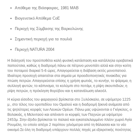
Απόθεμα της Βιόσφαιρας, 1981 ΜΑΒ
Βιογενετικό Απόθεμα CoE
Περιοχή της Σύμβασης της Βαρκελώνης
Σημαντική περιοχή για τα πουλιά
Περιοχή NATURA 2004
Η διάσχισή του προϋποθέτει καλή φυσική κατάσταση και κατάλληλα ορειβατικά
παπούτσια, καθώς η διαδρομή πάνω σε πέτρινο μονοπάτι αλλά και στην κοίτη
του ποταμού διαρκεί 5-6 ώρες. Απαγορεύεται η διάβαση εκτός μονοπατιού.
Ιδιαίτερη προσοχή απαιτείται στα σημεία με προειδοποιητικές πινακίδες για
πτώση πετρών. Απαγορεύεται επίσης η χρήση φωτιάς, το κυνήγι, το ψάρεμα, η
συλλογή φυτών, το κάπνισμα, το κολύμπι στο ποτάμι, η ρίψη σκουπιδιών, η
ρίψη πετρών, η πρόκληση θορύβου και η κατανάλωση αλκοόλ.
Η κύρια είσοδος του φαραγγιού βρίσκεται στο Ξυλόσκαλο, σε υψόμετρο 1225
μ., στο τέλος του οροπεδίου του Ομαλού και η διαδρομή ξεκινά ανάμεσα από
τις ψηλότερες κορφές των Λευκών Ορέων. Πάνω μας υψώνονται ο Γκίγκιλος, ο
Βολακιάς, η Μελινταού και απέναντι οι κορφές των Παχνών με υψόμετρο
2453μ. Στην έξοδο βρίσκεται το παλαιό και εγκαταλελειμμένο πλέον χωριό Αγία
Ρουμέλη, το οποίο απέχει 2 περίπου χιλιόμετρα από τη θάλασσα και το νέο
οικισμό.Σε όλη τη διαδρομή υπάρχουν πολλές πηγές με εξαιρετικής ποιότητας