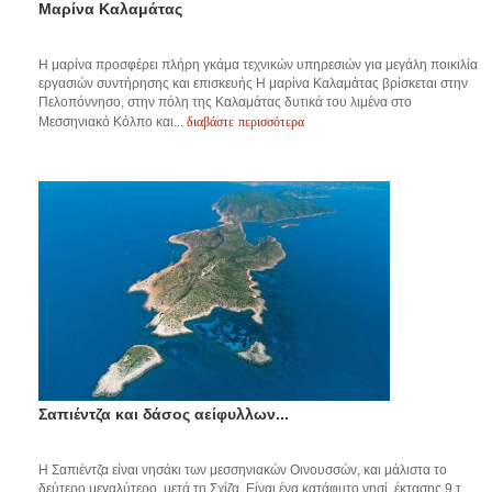
Μαρίνα Καλαμάτας
Η μαρίνα προσφέρει πλήρη γκάμα τεχνικών υπηρεσιών για μεγάλη ποικιλία
εργασιών συντήρησης και επισκευής Η μαρίνα Καλαμάτας βρίσκεται στην
Πελοπόννησο, στην πόλη της Καλαμάτας δυτικά του λιμένα στο
διαβάστε περισσότερα
Μεσσηνιακό Κόλπο και...
Σαπιέντζα και δάσος αείφυλλων...
Η Σαπιέντζα είναι νησάκι των μεσσηνιακών Οινουσσών, και μάλιστα το
δεύτερο μεγαλύτερο, μετά τη Σχίζα. Είναι ένα κατάφυτο νησί, έκτασης 9 τ.