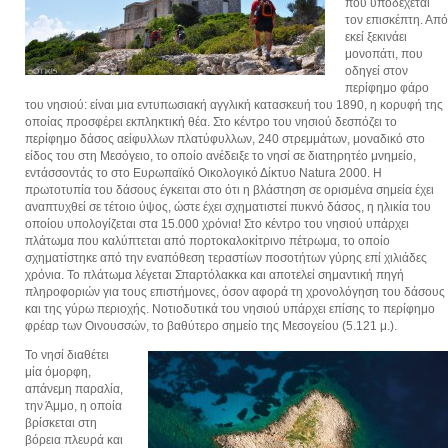
που υποδέχεται
τον επισκέπτη. Από
εκεί ξεκινάει
μονοπάτι, που
οδηγεί στον
περίφημο φάρο
του νησιού: είναι μια εντυπωσιακή αγγλική κατασκευή του 1890, η κορυφή της
οποίας προσφέρει εκπληκτική θέα. Στο κέντρο του νησιού δεσπόζει το
περίφημο δάσος αείφυλλων πλατύφυλλων, 240 στρεμμάτων, μοναδικό στο
είδος του στη Μεσόγειο, το οποίο ανέδειξε το νησί σε διατηρητέο μνημείο,
εντάσσοντάς το στο Ευρωπαϊκό Οικολογικό Δίκτυο Natura 2000. Η
πρωτοτυπία του δάσους έγκειται στο ότι η βλάστηση σε ορισμένα σημεία έχει
αναπτυχθεί σε τέτοιο ύψος, ώστε έχει σχηματιστεί πυκνό δάσος, η ηλικία του
οποίου υπολογίζεται στα 15.000 χρόνια! Στο κέντρο του νησιού υπάρχει
πλάτωμα που καλύπτεται από πορτοκαλοκίτρινο πέτρωμα, το οποίο
σχηματίστηκε από την εναπόθεση τεραστίων ποσοτήτων γύρης επί χιλιάδες
χρόνια. Το πλάτωμα λέγεται Σπαρτόλακκα και αποτελεί σημαντική πηγή
πληροφοριών για τους επιστήμονες, όσον αφορά τη χρονολόγηση του δάσους
και της γύρω περιοχής. Νοτιοδυτικά του νησιού υπάρχει επίσης το περίφημο
φρέαρ των Οινουσσών, το βαθύτερο σημείο της Μεσογείου (5.121 μ.).
Το νησί διαθέτει
μία όμορφη,
απάνεμη παραλία,
την Άμμο, η οποία
βρίσκεται στη
βόρεια πλευρά και