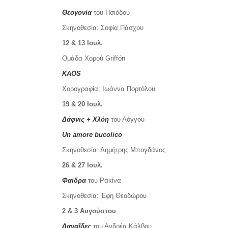
Θεογονία
του Hσιόδου
Σκηνοθεσία: Σοφία Πάσχου
12 & 13 Ιουλ.
Ομάδα Χορού Griffón
KAOS
Χορογραφία: Ιωάννα Πορτόλου
19 & 20 Ιουλ.
Δάφνις + Χλόη
του Λόγγου
Un
amore
bucolico
Σκηνοθεσία: Δημήτρης Μπογδάνος
26 & 27 Ιουλ.
Φαίδρα
του Ρακίνα
Σκηνοθεσία: Έφη Θεοδώρου
2 & 3 Αυγούστου
Δαναΐδες
του Ανδρέα Κάλβου