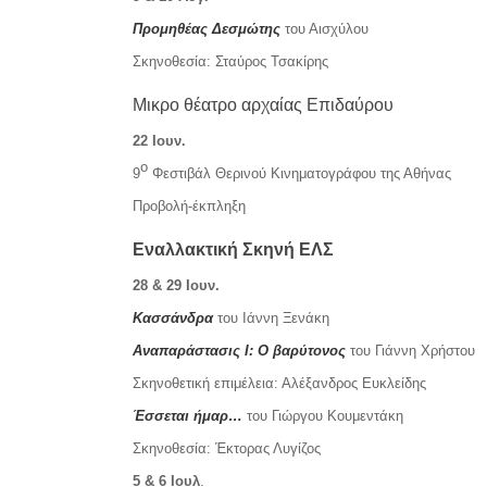
Προμηθέας Δεσμώτης
του Αισχύλου
Σκηνοθεσία: Σταύρος Τσακίρης
Μικρο θέατρο αρχαίας Επιδαύρου
22 Ιουν.
ο
9
Φεστιβάλ Θερινού Κινηματογράφου της Αθήνας
Προβολή-έκπληξη
Εναλλακτική Σκηνή ΕΛΣ
28 & 29 Ιουν.
Κασσάνδρα
του Ιάννη Ξενάκη
Αναπαράστασις Ι: Ο βαρύτονος
του Γιάννη Χρήστου
Σκηνοθετική επιμέλεια: Αλέξανδρος Ευκλείδης
Έσσεται ήμαρ…
του Γιώργου Κουμεντάκη
Σκηνοθεσία: Έκτορας Λυγίζος
5 & 6 Ιουλ
.