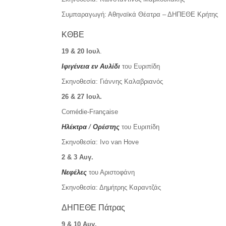
Συμπαραγωγή: Αθηναϊκά Θέατρα – ΔΗΠΕΘΕ Κρήτης
ΚΘΒΕ
19 & 20 Ιουλ
.
Ιφιγένεια εν Αυλίδι
του Ευριπίδη
Σκηνοθεσία: Γιάννης Καλαβριανός
26 & 27 Ιουλ.
Comédie-Française
Ηλέκτρα
/
Ορέστης
του Ευριπίδη
Σκηνοθεσία: Ivo van Hove
2 & 3
A
υγ.
Νεφέλες
του Αριστοφάνη
Σκηνοθεσία: Δημήτρης Καραντζάς
ΔΗΠΕΘΕ Πάτρας
9 & 10
A
υγ.