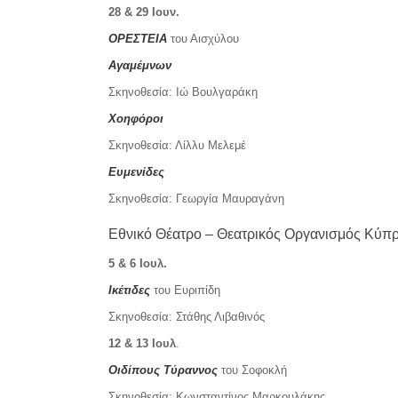
28 & 29 Ιουν.
ΟΡΕΣΤΕΙΑ
του Αισχύλου
Αγαμέμνων
Σκηνοθεσία: Ιώ Βουλγαράκη
Χοηφόροι
Σκηνοθεσία: Λίλλυ Μελεμέ
Ευμενίδες
Σκηνοθεσία: Γεωργία Μαυραγάνη
Εθνικό Θέατρο – Θεατρικός Οργανισμός Κύπ
5 & 6 Ιουλ.
Ικέτιδες
του Ευριπίδη
Σκηνοθεσία: Στάθης Λιβαθινός
12 & 13 Ιουλ
.
Οιδίπους Τύραννος
του Σοφοκλή
Σκηνοθεσία: Κωνσταντίνος Μαρκουλάκης