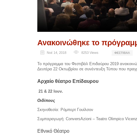
Ανακοινώθηκε το πρόγραμμ
Νοέ 14, 2018
8253
Views
ΦΕΣΤΙΒΆΛ
Το πρόγραμμα του Φεστιβάλ Επιδαύρου 2019 ανακοινώθ
Δευτέρα 22 Οκτωβρίου σε συνέντευξη Τύπου που πραγ
Αρχαίο θέατρο Επίδαυρου
21 & 22 Ιουν.
Οιδίπους
Σκηνοθεσία: Ρόμπερτ Γουίλσον
Συμπαραγωγή: ConversAzioni – Teatro Olimpico Vicenza
Εθνικό Θέατρο