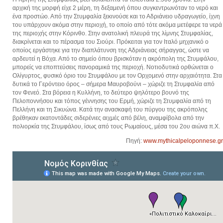
αρχική της μορφή είχε 2 μέρη, τη δεξαμενή όπου συγκεντρωνόταν το νερό και
ένα προστώο. Από την Στυμφαλία ξεκινούσε και το Αδριάνειο υδραγωγείο, ίχνη
του υπάρχουν ακόμα στην περιοχή, το οποίο από τότε ακόμα μετέφερε τα νερά
της περιοχής στην Κόρινθο. Στην ανατολική πλευρά της λίμνης Στυμφαλίας,
διακρίνεται και το πέρασμα του Σιούρι. Πρόκειται για τον Ιταλό μηχανικό ο
οποίος εργάστηκε για την διαπλάτυνση της Αδριάνειας σήραγγας, ώστε να
αρδευτεί η Βόχα. Από το σημείο όπου βρισκόταν η ακρόπολη της Στυμφάλου,
μπορείς να εποπτεύσεις πανοραμικά της περιοχή. Νοτιοδυτικά ορθώνεται ο
Ολίγυρτος, φυσικό όριο του Στυμφάλου με τον Ορχομενό στην αρχαιότητα. Στα
δυτικά το Γερόντειο όρος – σήμερα Μαυροβούνι – χώριζε τη Στυμφαλία από
τον Φενεό. Στα βόρεια η Κυλλήνη, το δεύτερο ψηλότερο βουνό της
Πελοποννήσου και τόπος γέννησης του Ερμή, χώριζε τη Στυμφαλία από τη
Πελλήνη και τη Σικυώνα. Κατά την ανασκαφή του πύργου της ακρόπολης
βρέθηκαν εκατοντάδες σιδερένιες αιχμές από βέλη, αναμφίβολα από την
πολιορκία της Στυμφάλου, ίσως από τους Ρωμαίους, μέσα του 2ου αιώνα π.Χ.
Πηγή:
www.mythicalpeloponnese.gr