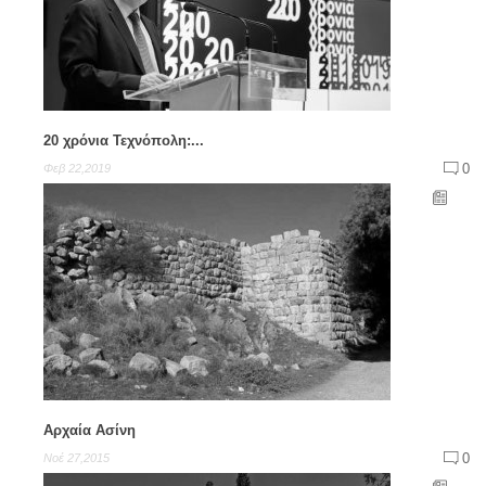
20 χρόνια Τεχνόπολη:...
0
Φεβ 22,2019
Αρχαία Ασίνη
0
Νοέ 27,2015