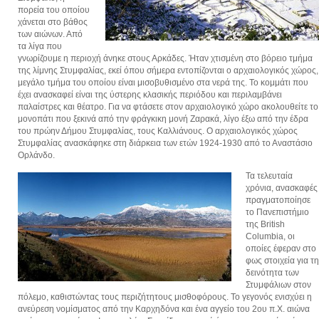
πορεία του οποίου
χάνεται στο βάθος
των αιώνων. Από
τα λίγα που
γνωρίζουμε η περιοχή άνηκε στους Αρκάδες. Ήταν χτισμένη στο βόρειο τμήμα
της λίμνης Στυμφαλίας, εκεί όπου σήμερα εντοπίζονται ο αρχαιολογικός χώρος,
μεγάλο τμήμα του οποίου είναι μισοβυθισμένο στα νερά της. Το κομμάτι που
έχει ανασκαφεί είναι της ύστερης κλασικής περιόδου και περιλαμβάνει
παλαίστρες και θέατρο. Για να φτάσετε στον αρχαιολογικό χώρο ακολουθείτε το
μονοπάτι που ξεκινά από την φράγκικη μονή Ζαρακά, λίγο έξω από την έδρα
του πρώην Δήμου Στυμφαλίας, τους Καλλιάνους. Ο αρχαιολογικός χώρος
Στυμφαλίας ανασκάφηκε στη διάρκεια των ετών 1924-1930 από το Αναστάσιο
Ορλάνδο.
Τα τελευταία
χρόνια, ανασκαφές
πραγματοποίησε
το Πανεπιστήμιο
της British
Columbia, οι
οποίες έφεραν στο
φως στοιχεία για τη
δεινότητα των
Στυμφάλιων στον
πόλεμο, καθιστώντας τους περιζήτητους μισθοφόρους. Το γεγονός ενισχύει η
ανεύρεση νομίσματος από την Καρχηδόνα και ένα αγγείο του 2ου π.Χ. αιώνα