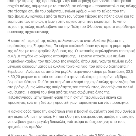
από την περιοχή της Ιερουσαλήμ. Στην ίδια περιοχή έχουν εντοπιστεί ερείπια
αρχαία πόλης, σύμφωνα με το Ιπποδάμειο σύστημα – προσανατολισμός πόλης
στα τέσσερα σημεία του ορίζοντα, μεγάλοι δρόμοι – και το τείχος που την
περιέβαλε. Αν κρίνουμε από τη θέση του νότιου τείχους της πόλης αλλά και τα
ευρήματα των κτιρίων, η λίμνη στην αρχαιότητα ήταν μικρότερη. Το νότιο
τείχος της πόλης περιλαμβάνει και την Πύλη του Φλιούντα, άριστο παράδειγμα
αμυντικής αρχιτεκτονικής.
Η οικιστική περιοχή της πόλης απλωνόταν στα ανατολικά και βόρεια της
ακρόπολης της Στυμφαλίας. Τα κτίρια ακολουθούσαν την άριστη ρυμοτομία
της πόλης με τους φαρδείς δρόμους της. Οι κατοικίες περιλάμβαναν εσωτερική
αυλή με πηγάδι και χώρους αποθήκευσης. Η έρευνα αποκάλυψε θεμέλια
δημοσίων κτιρίων, τον περίβολο της αγοράς, όπου βρέθηκαν τα θεμέλια ενός
μεγάλου οικοδομήματος με κυκλικό τοίχο και ναό, του οποίου διατηρείται η
θεμελίωση. Ανάμεσα σε αυτά ένα μεγάλο τετράγωνο κτίσμα με διαστάσεις 33,5
× 30,20 μέτρων το οποίο εκτιμάται ότι ήταν παλαίστρα, μία κρήνη, εξέδρες,
βωμοί και θέατρο. Το θέατρο στη νότια πλευρά της ακρόπολης ήταν λαξευμένο
στο βράχο, όμως λόγω της σαθρότητας του πετρώματος, δεν σώζονται πολλά
καθίσματα. Η σκηνή του είναι από τις λίγες σωζόμενες όλης της
Πελοποννήσου. Στην πρώτη φάση της η σκηνή περιλάμβανε σκηνή και
προσκήνιο, ενώ στη δεύτερη προστέθηκαν παρασκήνια και νέο προσκήνιο.
Η αρχαία οδός προς την ακρόπολη είναι η βασική αμαξήλατη οδό που συνέδεε
την ακρόπολη με την πόλη. Η ήπια κλίση της επέτρεπε στις άμαξες της εποχής
να ανέβουν χωρίς μεγάλη δυσκολία, ενώ ακόμα υπάρχουν ίχνη από τους
τροχούς των αμαξών.
Η Κρήνη της Στυμφαλίας ρέει αδιάλειπτα τα τελευταία 2.500 χρόνια. Στην