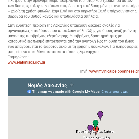
Πλύτρας, στην ομώνυμη κωμόπολη. Λόγω του ιστορικού χαρακτήρα αυτών
των δύο αρχαιολογικών τόπων επιτρέπεται η κατάδυση μόνο με αναπνευστήρα
– χωρίς τη χρήση φιαλών. Στην Ελιά και στο ακρωτήρι Ξυλή υπάρχουν επίσης
βάραθρα του βυθού καθώς και υποθαλάσσια σπήλαια.
Στην ευρύτερη περιοχή της Λακωνίας υπάρχουν δεκάδες σχολές για
οργανωμένες καταδύσεις που αποτελούν πόλο έλξης για όσους αναζητούν τη
μαγεία της υποβρύχιας εξερεύνησης. Υποβρύχιες δραστηριότητες με
καταδυτικό εξοπλισμό επιτρέπονται από την ανατολή έως τη δύση του ήλιου
ενώ απαγορεύεται το ψαροτούφεκο με τη χρήση μπουκαλών. Για πληροφορίες
μπορείτε να απευθύνεστε στα κατά τόπους λιμεναρχεία.
Τεκμηρίωση:
www.elafonisos.gov.gr
Πηγή:
www.mythicalpeloponnese.gr