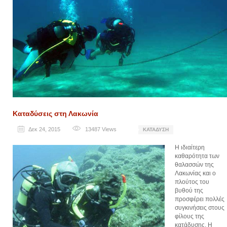
Καταδύσεις στη Λακωνία
Δεκ 24, 2015
13487
Views
ΚΑΤΆΔΥΣΗ
Η ιδιαίτερη
καθαρότητα των
θαλασσών της
Λακωνίας και ο
πλούτος του
βυθού της
προσφέρει πολλές
συγκινήσεις στους
φίλους της
κατάδυσης. Η