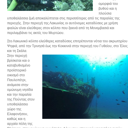
ομορφιά του
βυθού και η
πλούσια
υποθαλάσσια ζωή αποκαλύπτεται στις περισσότερες από τις παραλίες της
περιοχής. Στην περιοχή της Λακωνίας οι αυτόνομες καταδύσεις με χρήση
φιαλών είναι ελεύθερες στον κόλπο που ξεκινά από τη Μονεμβασιά και
περιλαμβάνει τις ακτές του Μυρτώου.
Στο Λακωνικό κόλπο ελεύθερες καταδύσεις επιτρέπονται νότια του ακρωτηρίου
Ψηφιά, από την Τρινησά έως την Κοκκινιά στην περιοχή του Γυθείου, στο Έλος
και τη Σκάλα.
Στην περιοχή
βρίσκεται και ο
καταβυθισμένο
προϊστορικό
οικισμό στο
Παυλοπέτρι,
ανάμεσα στην
ομώνυμη νησίδα
και την παραλία
της Πούντας στον
υποθαλάσσιο
χώρο της
Ελαφονήσου,
καθώς και η
αρχαία πόλη της