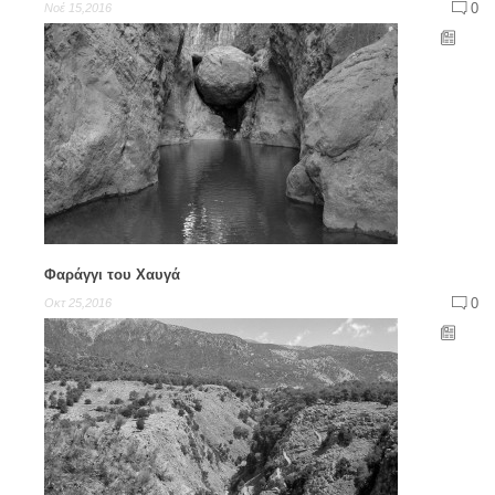
0
Νοέ 15,2016
Φαράγγι του Χαυγά
0
Οκτ 25,2016