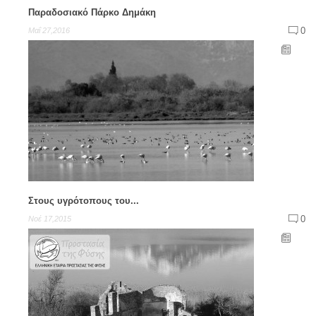
Παραδοσιακό Πάρκο Δημάκη
Με τα πόδια ή ποδήλατο:
0
Μαΐ 27,2016
Περιπλάνηση στους δασικούς δρόμους του Εθνικού Δρυμού,
από το Λιβάδι Αράχωβας
Με ορειβατικά σκι:
Η κατάβαση της χαράδρας της Βελίτσας είναι η πιο διάσημη
διαδρομή ορειβατικού σκι στην Ελλάδα (δύσκολη, απαιτείται
ειδική εμπειρία ορειβατικού σκι)
Με αυτοκίνητο:
Από τους Δελφούς ή την Αράχωβα προς το Λιβάδι και την
Αγόριανη
Στους υγρότοπους του...
Από το Λιβάδι προς τα χιονοδρομικά κέντρα και την Αμφίκλεια
0
Νοέ 17,2015