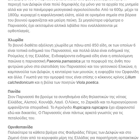
περιοχή των Δελφών είναι πολύ δημοφιλής όχι μόνο για τα αρχαία της μνημεία
αλλά και για τα πανέμορφα μεσογειακά αγριολούλουδα. Από τα 600μ. μέχρι τα
1800μ. κυριαρχεί η κεφαλληνιακή ελάτη, αλλά σε ορισμένα σημεία στα βόρεια
του βουνού εμφανίζεται και μαύρη πεύκη. Σε μεγαλύτερα υψόμετρα ο
Παρνασσός έχει εκτεταμένα αλπικά λιβάδια που εναλλάσσονται με
ορθοπλαγιές.
Χλωρίδα
Το βουνό διαθέτει αξιόλογη χλωρίδα με πάνω από 850 είδη, εκ των οποίων 6
είναι τοπικά ενδημικά του Παρνασσού, και πολλά άλλα είναι ενδημικά της
Ρούμελης ή της Ελλάδας. Ενδιαφέροντα ενδημικά είδη είναι η απειλούμενη
παιώνια η παρνασσική
Paeonia
parnassica
με τα πορφυρά της άνθη που
φυτρώνει μόνο στα ελατοδάση του Παρνασσού και του γειτονικού Ελικώνα, η
καμπανούλα των Δελφών, η κενταύρια των μουσών, η ευφορβία του Ορφανίδη
και άλλα. Γνωστά για την ομορφιά τους είναι επίσης ο κόκκινος κρίνος
Lilium
calchedonicum
και η βιόλα των ποιητών
Viola
poetica
.
Πανίδα
Στον Παρνασσό θα βρούμε τα συνηθισμένα είδη θηλαστικών της νότιας
Ελλάδας, Αλεπού, Κουνάβι, Λαγό. Ο Λύκος, το Ζαρκάδι και το Αγριογούρουνο
εμφανίζονται σποραδικά. Το Αγριόγιδο
Rupicapra
rupicapra
έχει εξαφανιστεί
εδώ και δεκαετίες. Ο Παρνασσός είναι πάντως αρκετά γνωστός για τις
πεταλούδες του.
Ορνιθοπανίδα
Παλαιότερα τα κάθετα βράχια στις Φαιδριάδες Πέτρες των Δελφών και στο
Ζεμενό ήταν από τα κορυφαία μέρη της Ελλάδας για παρατήρηση αρπακτικών