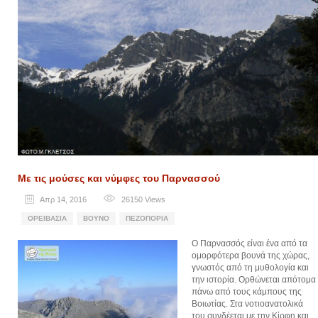
Με τις μούσες και νύμφες του Παρνασσού
Απρ 14, 2016
26150
Views
ΟΡΕΙΒΑΣΊΑ
ΒΟΥΝΌ
ΠΕΖΟΠΟΡΊΑ
Ο Παρνασσός είναι ένα από τα
ομορφότερα βουνά της χώρας,
γνωστός από τη μυθολογία και
την ιστορία. Ορθώνεται απότομα
πάνω από τους κάμπους της
Βοιωτίας. Στα νοτιοανατολικά
του συνδέεται με την Κίρφη και