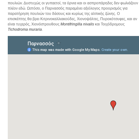
πουλιών. Δυστυχώς οι γυπαετοί, τα όρνια και οι ασπροπάρηδες δεν φωλιάζουν
πλέον εδώ. Ωστόσο, ο Παρνασσός παραμένει αξιόλογος προορισμός για
παρατήρηση πουλιών του δάσους και κυρίως της αλπικής ζώνης. Ο
επισκέπτης θα βρει Κιτρινοκαλλιακούδες, Χιονοψάλτες, Πυροκότσυφες, και αν
είναι τυχερός, Χιονόστρουθους
Montifringilla
nivalis
και Τοιχόδρομους
Tichodroma
muraria
.