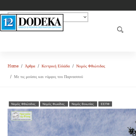
Home
Άρθρα
Κεντρική Ελλάδα
Νομός Φθιώτιδας
Με τις μούσες και νύμφες του Παρνασσού
Νομός Φθιώτιδας
Νομός Φωκίδας
Νομός Βοιωτίας
ΕΕΠΦ