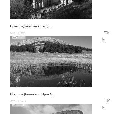
Πρέσπα, αντανακλάσεις...
0
Νοέ 24,2015
Οίτη: το βουνό του Ηρακλή
0
Απρ 14,2016