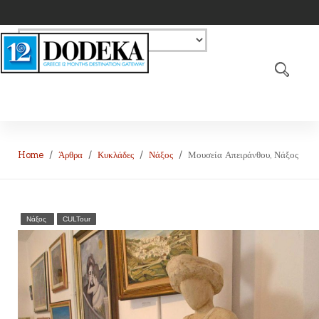
Home
Άρθρα
Κυκλάδες
Νάξος
Μουσεία Απειράνθου, Νάξος
Νάξος
CULTour