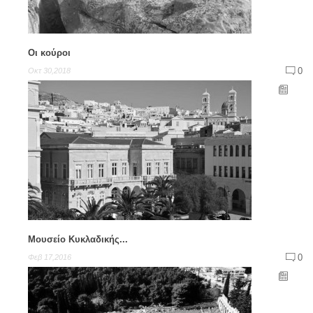
Οι κούροι
0
Οκτ 30,2018
Μουσείο Κυκλαδικής...
0
Φεβ 17,2016