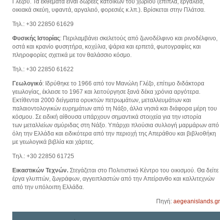
Γλέζου. Τα εκθέματα είναι δωρεές κατοίκων του χωριού (έπιπλα, εργαλεία,
οικιακά σκεύη, υφαντά, αργαλειό, φορεσιές κ.λπ.). Βρίσκεται στην Πλάτσα.
Τηλ.: +30 22850 61629
Φυσικής Ιστορίας
: Περιλαμβάνει σκελετούς από ζωνοδέλφινο και ρινοδέλφινο,
οστά και κρανίο φυσητήρα, κοχύλια, ψάρια και ερπετά, φωτογραφίες και
πληροφορίες σχετικά με τoν θαλάσσιο κόσμο.
Τηλ.: +30 22850 61622
Γεωλογικό
: Ιδρύθηκε το 1966 από τον Μανώλη Γλέζο, επίτιμο διδάκτορα
γεωλογίας, έκλεισε το 1967 και λειτούργησε ξανά δέκα χρόνια αργότερα.
Εκτίθενται 2000 δείγματα ορυκτών πετρωμάτων, μεταλλευμάτων και
παλαιοντολογικών ευρημάτων από τη Νάξο, άλλα νησιά και διάφορα μέρη του
κόσμου. Σε ειδική αίθουσα υπάρχουν σημαντικά στοιχεία για την ιστορία
των μεταλλείων σμύριδας στη Νάξο. Υπάρχει πλούσια συλλογή μαρμάρων από
όλη την Ελλάδα και ειδικότερα από την περιοχή της Απεράθου και βιβλιοθήκη
με γεωλογικά βιβλία και χάρτες.
Tηλ.: +30 22850 61725
Εικαστικών Τεχνών.
Στεγάζεται στο Πολιτιστικό Κέντρο του οικισμού. Θα δείτε
έργα γλυπτών, ζωγράφων, αγγειπλαστών από την Απείρανθο και καλλιτεχνών
από την υπόλοιπη Ελλάδα.
Πηγή:
aegeanislands.gr