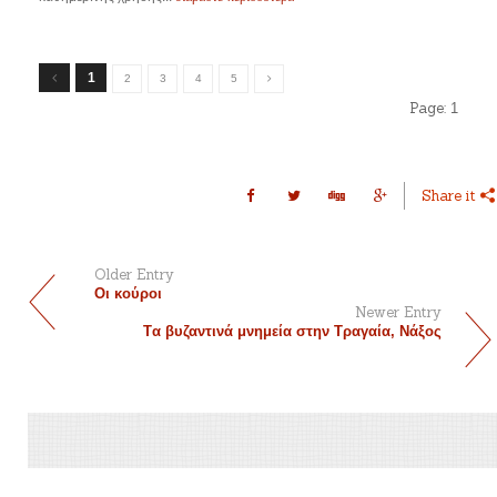
1
2
3
4
5
Page:
1
Share it
Older Entry
Οι κούροι
Newer Entry
Tα βυζαντινά μνημεία στην Τραγαία, Νάξος