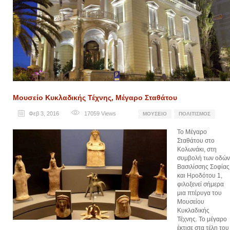
Μουσείο Κυκλαδικής Τέχνης, Μέγαρο Σταθάτου
Φεβ 3, 2016
17059
Views
ΜΟΥΣΕΊΟ
ΠΟΛΙΤΙΣΜΌΣ
Το Μέγαρο
Σταθάτου στο
Κολωνάκι, στη
συμβολή των οδών
Βασιλίσσης Σοφίας
και Ηροδότου 1,
φιλοξενεί σήμερα
μια πτέρυγα του
Μουσείου
Κυκλαδικής
Τέχνης. Το μέγαρο
έκτισε στα τέλη του