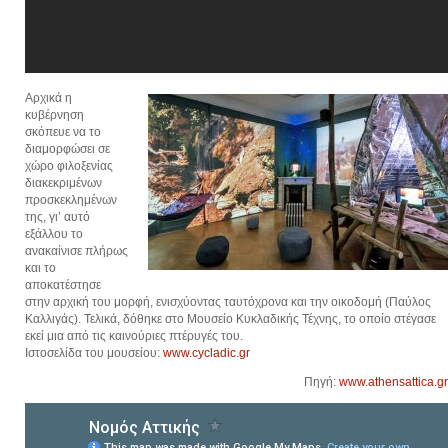
Αρχικά η
κυβέρνηση
σκόπευε να το
διαμορφώσει σε
χώρο φιλοξενίας
διακεκριμένων
προσκεκλημένων
της, γι’ αυτό
εξάλλου το
ανακαίνισε πλήρως
και το
αποκατέστησε
στην αρχική του μορφή, ενισχύοντας ταυτόχρονα και την οικοδομή (Παύλος
Καλλιγάς). Τελικά, δόθηκε στο Μουσείο Κυκλαδικής Τέχνης, το οποίο στέγασε
εκεί μια από τις καινούριες πτέρυγές του.
Ιστοσελίδα του μουσείου:
www.cycladic.gr
Πηγή:
www.athensattica.gr