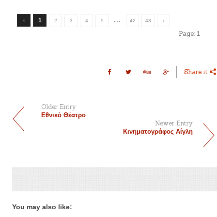
…
1
2
3
4
5
42
43
Page:
1
Share it
Older Entry
Εθνικό Θέατρο
Newer Entry
Κινηματογράφος Αίγλη
You may also like: