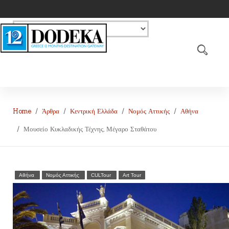
Home
Άρθρα
Κεντρική Ελλάδα
Νομός Αττικής
Αθήνα
Μουσείο Κυκλαδικής Τέχνης, Μέγαρο Σταθάτου
Αθήνα
Νομός Αττικής
CULTour
Art Tour