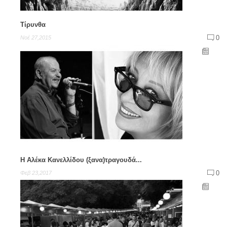
Τίρυνθα
0
Νοέ 27,2015
Η Αλέκα Κανελλίδου (ξανα)τραγουδά...
0
Φεβ 23,2017