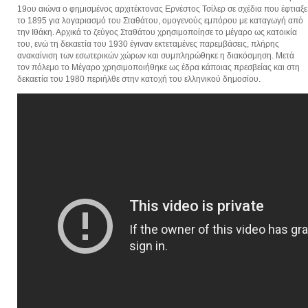
19ου αιώνα ο φημισμένος αρχιτέκτονας Ερνέστος Τσίλερ σε σχέδια που έφτιαξε
το 1895 για λογαριασμό του Σταθάτου, ομογενούς εμπόρου με καταγωγή από
την Ιθάκη. Αρχικά το ζεύγος Σταθάτου χρησιμοποίησε το μέγαρο ως κατοικία
του, ενώ τη δεκαετία του 1930 έγιναν εκτεταμένες παρεμβάσεις, πλήρης
ανακαίνιση των εσωτερικών χώρων και συμπληρώθηκε η διακόσμηση. Μετά
τον πόλεμο το Μέγαρο χρησιμοποιήθηκε ως έδρα κάποιας πρεσβείας και στη
δεκαετία του 1980 περιήλθε στην κατοχή του ελληνικού δημοσίου.