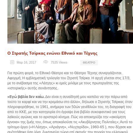
Ο Στρατής Τσίρκας ενώνει Εθνικό και Τέχνης
Μαρ 16, 2017
7535
Views
ΘΈΑΤΡΟ
Για πρώτη φορά, το Εθνικό Θέατρο και το Θέατρο Τέχνης συνεργάζονται.
Αφορμή; Η εμβληματική τριλογία του Στρατή Τσίρκα. Η αρχή γίνεται στις 17/3,
με το ανέβασμα της «Λέσχης» κι εμείς μιλάμε με τους πρωτεργάτες της
«ιστορικής» αυτής συνάντησης.
«Εγώ βιβλία δεν καίω.
Δεν είναι η συνείδησή μου καπέλο να την πάρω από
τούτο το καρφί και να την κρεμάσω στο άλλο», δήλωσε ο Στρατής Τσίρκας όταν
πληροφορήθηκε, το 1961, ανήμερα των 50ών γενέθλιών του, τη διαγραφή του
από το ΚΚΕ, με την κατηγορία ότι έγραψε ένα βιβλίο συκοφαντικό για τους
λαϊκούς αγώνες και το αριστερό κίνημα. Πώς να αποκηρύξει την «ακοίμητη
έγνοια» της ζωής του, όπως αποκαλούσε τις «Ακυβέρνητες Πολιτείες»; Αυτό το
τρίτομο έργο («Η Λέσχη», «Αριάγνη», «Νυχτερίδα», 1960-65 ), που δίχασε και
συζητήθηκε όσο λίγα, ζωντανεύει τώρα επί σκηνής την πορεία του ελληνικού