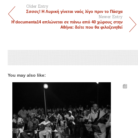
Older Entry
Σσσσς! Η Λυρική γίνεται ναός λίγο πριν το Πάσχα
Newer Entry
H documenta14 απλώνεται σε πάνω από 40 χώρους στην
Αθήνα: δείτε που θα φιλοξενηθεί
You may also like: