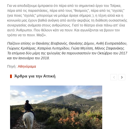
Για να αποδείξουμε έμπρακτα ότι πέρα από το σημαντικό έργο του Τσίρκα,
πέρα από τις παραστάσεις, πέρα από τους “θεσμούς”, πέρα από τις “σχολές”
(για ποιες “σχολές” μπορούμε να μιλάμε άραγε σήμερα; ), η τέχνη αλλά και η
κοινωνία μας έχουν βαθιά ανάγκη από αυτήν ακριβώς τη διάθεση ουσιαστικής
συνεργασίας ανάμεσα στους ανθρώπους. Γιατί το θέατρο είναι πάνω απ’ όλα
αυτό: Άνθρωποι. Που θέλουν κάτι να πουν. Και αγωνίζονται να βρουν τον
τρόπο να το πουν. Μαζί».
Παίζουν επίσης οι Θανάσης Βλαβιανός, Θανάσης Δήμου, Ανθή Ευστρατιάδου,
Γιώργος Κριθάρας, Κατερίνα Λυπηρίδου, Γιώτα Μηλίτση, Μάνος Στεφανάκης.
Τα επόμενα δύο μέρη της τριλογίας θα παρουσιαστούν τον Οκτώβριο του 2017
και τον Ιανουάριο του 2018.
Πηγή :
Αθηνόραμα
Άρθρα για την Αττική