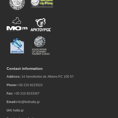
Contact information
Address:
14 Xenofontos str. Athens P.C 105 57
Phone:
+30 210 9223522
Fax:
+30 210 9233307
Email:
info@fedhatta.gr
Url:
hatta.gr