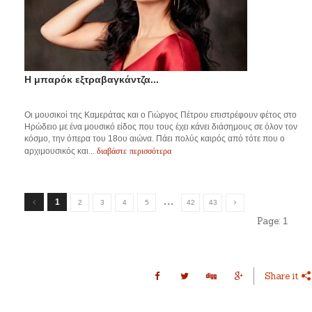
Η μπαρόκ εξτραβαγκάντζα...
Οι μουσικοί της Καμεράτας και ο Γιώργος Πέτρου επιστρέφουν φέτος στο
Ηρώδειο με ένα μουσικό είδος που τους έχει κάνει διάσημους σε όλον τον
κόσμο, την όπερα του 18ου αιώνα. Πάει πολύς καιρός από τότε που ο
διαβάστε περισσότερα
αρχιμουσικός και...
…
1
2
3
4
5
42
43
Page:
1
Share it