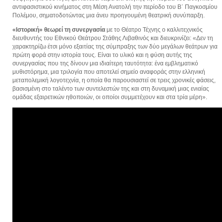
αντιφασιστικού κινήματος στη Μέση Ανατολή την περίοδο του Β΄ Παγκοσμίου
Πολέμου, σηματοδοτώντας μια άνευ προηγουμένη θεατρική συνύπαρξη.
«Ιστορική» θεωρεί τη συνεργασία
με το Θέατρο Τέχνης ο καλλιτεχνικός
διευθυντής του Εθνικού Θεάτρου Στάθης Λιβαθινός και διευκρινίζει: «Δεν τη
χαρακτηρίζω έτσι μόνο εξαιτίας της σύμπραξης των δύο μεγάλων θεάτρων για
πρώτη φορά στην ιστορία τους. Είναι το υλικό και η φύση αυτής της
συνεργασίας που της δίνουν μια ιδιαίτερη ταυτότητα: ένα εμβληματικό
μυθιστόρημα, μια τριλογία που αποτελεί σημείο αναφοράς στην ελληνική
μεταπολεμική λογοτεχνία, η οποία θα παρουσιαστεί σε τρεις χρονικές φάσεις,
βασισμένη στο ταλέντο των συντελεστών της και στη δυναμική μιας ενιαίας
ομάδας εξαιρετικών ηθοποιών, οι οποίοι συμμετέχουν και στα τρία μέρη».