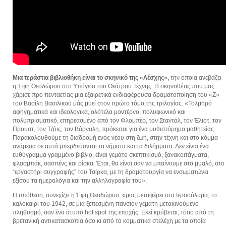
Μια τεράστια βιβλιοθήκη είναι το σκηνικό της «Λέσχης»,
την οποία ανεβάζει
η Έφη Θεοδώρου στο Υπόγειο του Θεάτρου Τέχνης. Η σκηνοθέτις που μας
χάρισε προ πενταετίας μια εξαιρετικά ενδιαφέρουσα δραματοποίηση του «Ζ»
του Βασίλη Βασιλικού μάς μυεί στον πρώτο τόμο της τριλογίας. «Τολμηρό
αφηγηματικά και ιδεολογικά, ολότελα μοντέρνο, πολυφωνικό και
πολυπρισματικό, επηρεασμένο από τον Φλομπέρ, τον Σταντάλ, τον Έλιοτ, τον
Προυστ, τον Τζόις, τον Βάρναλη, πρόκειται για ένα μυθιστόρημα μαθητείας.
Παρακολουθούμε τη διαδρομή ενός νέου στη ζωή, στην τέχνη και στο κόμμα –
ανάμεσα σε αυτά μπερδεύονται τα νήματα και τα διλήμματα. Δεν είναι ένα
ευθύγραμμα γραμμένο βιβλίο, είναι γεμάτο σκεπτικισμό, ξανακοιτάγματα,
φλασμπάκ, σασπένς και ρίσκα. Έτσι, θα είναι σαν να μπαίνουμε στο μυαλό, στο
“εργαστήρι συγγραφής” του Τσίρκα, με τη δραματουργία να ενσωματώνει
εξίσου τα ημερολόγια και την αλληλογραφία του».
Η υπόθεση, συνεχίζει η Έφη Θεοδώρου, «μας μεταφέρει στα Ιεροσόλυμα, το
καλοκαίρι του 1942, σε μια ξεπεσμένη πανσιόν γεμάτη μετακινούμενο
πληθυσμό, σαν ένα άτυπο hot spot της εποχής. Εκεί κρύβεται, τόσο από τη
βρετανική αντικατασκοπία όσο κι από τα κομματικά στελέχη με τα οποία