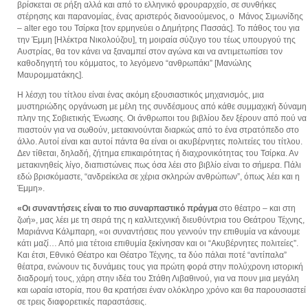
βρίσκεται σε ρήξη αλλά και από το ελληνικό φρουραρχείο, σε συνθήκες
στέρησης και παρανομίας, ένας αριστερός διανοούμενος, ο Μάνος Σιμωνίδης
– alter ego του Τσίρκα [τον ερμηνεύει ο Δημήτρης Πασσάς]. Το πάθος του για
την Έμμη [Ηλέκτρα Νικολούζου], τη μοιραία σύζυγο του τέως υπουργού της
Αυστρίας, θα τον κάνει να ξαναμπεί στον αγώνα και να αντιμετωπίσει τον
καθοδηγητή του κόμματος, το λεγόμενο “ανθρωπάκι” [Μανώλης
Μαυρομματάκης].
Η λέσχη του τίτλου είναι ένας ακόμη εξουσιαστικός μηχανισμός, μια
μυστηριώδης οργάνωση με μέλη της συνδέσμους από κάθε συμμαχική δύναμη
πλην της Σοβιετικής Ένωσης. Οι άνθρωποι του βιβλίου δεν ξέρουν από πού να
πιαστούν για να σωθούν, μετακινούνται διαρκώς από το ένα στρατόπεδο στο
άλλο. Αυτοί είναι και αυτοί πάντα θα είναι οι ακυβέρνητες πολιτείες του τίτλου.
Δεν τίθεται, δηλαδή, ζήτημα επικαιρότητας ή διαχρονικότητας του Τσίρκα. Αν
μετακινηθείς λίγο, διαπιστώνεις πως όσα λέει στο βιβλίο είναι το σήμερα. Πάλι
εδώ βρισκόμαστε, “ανδρείκελα σε χέρια σκληρών ανθρώπων”, όπως λέει και η
Έμμη».
«Οι συναντήσεις είναι το πιο συναρπαστικό πράγμα
στο θέατρο – και στη
ζωή», μας λέει με τη σειρά της η καλλιτεχνική διευθύντρια του Θεάτρου Τέχνης,
Μαριάννα Κάλμπαρη, «οι συναντήσεις που γεννούν την επιθυμία να κάνουμε
κάτι μαζί… Από μια τέτοια επιθυμία ξεκίνησαν και οι “Ακυβέρνητες πολιτείες”.
Και έτσι, Εθνικό Θέατρο και Θέατρο Τέχνης, τα δύο πάλαι ποτέ “αντίπαλα”
θέατρα, ενώνουν τις δυνάμεις τους για πρώτη φορά στην πολύχρονη ιστορική
διαδρομή τους, χάρη στην ιδέα του Στάθη Λιβαθινού, για να πουν μια μεγάλη
και ωραία ιστορία, που θα κρατήσει έναν ολόκληρο χρόνο και θα παρουσιαστεί
σε τρεις διαφορετικές παραστάσεις.