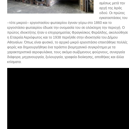
αμέσως μετά την
αρχή της Ιεράς
οδού. Οι πρώτες
εγκαταστάσεις του
–τότε μικρού– εργοστασίου φωταερίου έγιναν γύρω στο 1860 και το
εργοστάσιο φωταερίου έδωσε την ονομασία του σε ολόκληρη την περιοχή. Ο
πρώτος ιδιοκτήτης ήταν ο επιχειρηματίας Φραγκίσκος Φεράλδης, ακολούθησε
η Εταιρεία Αεριόφωτος και το 1938 περιήλθε στην ιδιοκτησία του Δήμου
Αθηναίων. Όπως είναι φυσικό, το αρχικό μικρό εργοστάσιο επεκτάθηκε πολλές
φορές και δημιουργήθηκε ένα τεράστιο βιομηχανικό συγκρότημα με τα
χαρακτηριστικά αεροφυλάκια, τους ακόμα σωζόμενους φούρνους, συνεργεία
διάφορα, μηχανουργεία, ξυλουργεία, γραφεία διοίκησης, αποθήκες και άλλα
κτίσματα.