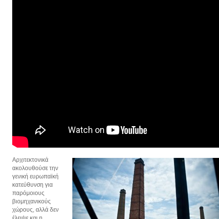
Αρχιτεκτονικά
ακολουθούσε την
γενική ευρωπαϊκή
κατεύθυνση για
παρόμοιους
βιομηχανικούς
χώρους, αλλά δεν
έλειψε και η