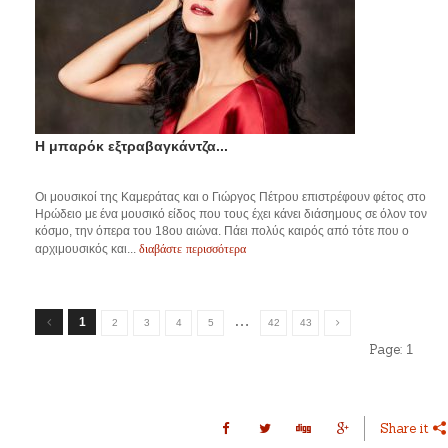
Η μπαρόκ εξτραβαγκάντζα...
Οι μουσικοί της Καμεράτας και ο Γιώργος Πέτρου επιστρέφουν φέτος στο
Ηρώδειο με ένα μουσικό είδος που τους έχει κάνει διάσημους σε όλον τον
κόσμο, την όπερα του 18ου αιώνα. Πάει πολύς καιρός από τότε που ο
διαβάστε περισσότερα
αρχιμουσικός και...
…
1
2
3
4
5
42
43
Page:
1
Share it