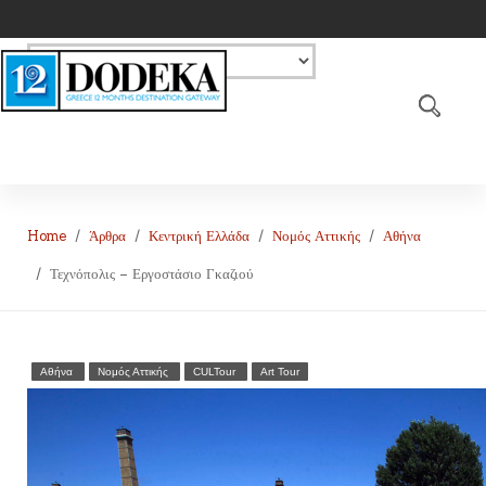
Home
Άρθρα
Κεντρική Ελλάδα
Νομός Αττικής
Αθήνα
Τεχνόπολις – Εργοστάσιο Γκαζιού
Αθήνα
Νομός Αττικής
CULTour
Art Tour