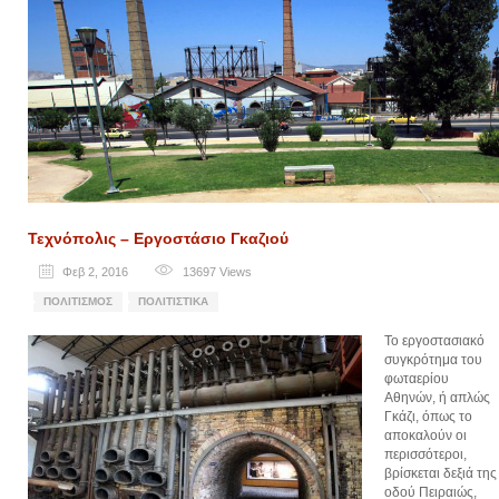
Τεχνόπολις – Εργοστάσιο Γκαζιού
Φεβ 2, 2016
13697
Views
ΠΟΛΙΤΙΣΜΌΣ
ΠΟΛΙΤΙΣΤΙΚΆ
Το εργοστασιακό
συγκρότημα του
φωταερίου
Αθηνών, ή απλώς
Γκάζι, όπως το
αποκαλούν οι
περισσότεροι,
βρίσκεται δεξιά της
οδού Πειραιώς,