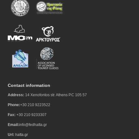
Contact information
Address:
14 Xenofontos str. Athens P.C 105 57
Phone:
+30 210 9223522
Fax:
+30 210 9233307
Email:
info@fedhatta.gr
Url:
hatta.gr