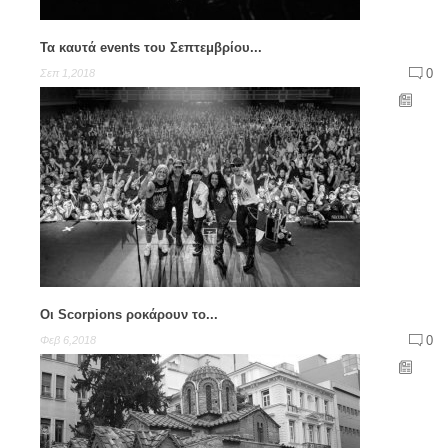
Τα καυτά events του Σεπτεμβρίου...
0
Σεπ 1,2018
Οι Scorpions ροκάρουν το...
0
Φεβ 6,2018