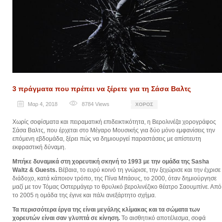
3 πράγματα που πρέπει να ξέρετε για τη Σάσα Βαλτς
Μαρ 4, 2018
8784
Views
ΧΟΡΌΣ
Χωρίς σοφίσματα και πειραματική επιδεικτικότητα, η Βερολινέζα χορογράφος
Σάσα Βαλτς, που έρχεται στο Μέγαρο Μουσικής για δύο μόνο εμφανίσεις την
επόμενη εβδομάδα, ξέρει πώς να δημιουργεί παραστάσεις με απίστευτη
εκφραστική δύναμη.
Μπήκε δυναμικά στη χορευτική σκηνή το 1993 με την ομάδα της Sasha
Waltz & Guests.
Βέβαια, το ευρύ κοινό τη γνώρισε, την ξεχώρισε και την έχρισε
διάδοχο, κατά κάποιον τρόπο, της Πίνα Μπάους, το 2000, όταν δημιούργησε
μαζί με τον Τόμας Οστερμάγερ το θρυλικό βερολινέζικο θέατρο Σαουμπίνε. Από
το 2005 η ομάδα της έγινε και πάλι ανεξάρτητο σχήμα.
Τα περισσότερα έργα της είναι μεγάλης κλίμακας και τα σώματα των
χορευτών είναι σαν γλυπτά σε κίνηση.
Το αισθητικό αποτέλεσμα, σοφά