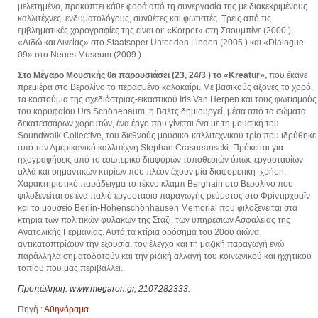
μελετημένο, προκύπτει κάθε φορά από τη συνεργασία της με διακεκριμένους
καλλιτέχνες, ενδυματολόγους, συνθέτες και φωτιστές. Τρεις από τις
εμβληματικές χορογραφίες της είναι οι: «Korper» στη Σαουμπίνε (2000 ),
«Διδώ και Αινείας» στο Staatsoper Unter den Linden (2005 ) και «Dialogue
09» στο Neues Museum (2009 ).
Στο Μέγαρο Μουσικής θα παρουσιάσει (23, 24/3 ) το «Κreatur»,
που έκανε
πρεμιέρα στο Βερολίνο το περασμένο καλοκαίρι. Με βασικούς άξονες το χορό,
τα κοστούμια της σχεδιάστριας-εικαστικού Iris Van Herpen και τους φωτισμούς
του κορυφαίου Urs Schönebaum, η Βαλτς δημιουργεί, μέσα από τα σώματα
δεκατεσσάρων χορευτών, ένα έργο που γίνεται ένα με τη μουσική του
Soundwalk Collective, του διεθνούς μουσικο-καλλιτεχνικού τρίο που ιδρύθηκε
από τον Αμερικανικό καλλιτέχνη Stephan Crasneanscki. Πρόκειται για
ηχογραφήσεις από το εσωτερικό διαφόρων τοποθεσιών όπως εργοστασίων
αλλά και σημαντικών κτιρίων που πλέον έχουν μία διαφορετική χρήση.
Χαρακτηριστικό παράδειγμα το τέκνο κλαμπ Berghain στο Βερολίνο που
φιλοξενείται σε ένα παλιό εργοστάσιο παραγωγής ρεύματος στο Φρίντιρχσαϊν
και το μουσείο Berlin-Hohenschönhausen Memorial που φιλοξενείται στα
κτήρια των πολιτικών φυλακών της Στάζι, των υπηρεσιών Ασφαλείας της
Ανατολικής Γερμανίας. Αυτά τα κτίρια ορόσημα του 20ου αιώνα
αντικατοπτρίζουν την εξουσία, τον έλεγχο και τη μαζική παραγωγή ενώ
παράλληλα σηματοδοτούν και την ριζική αλλαγή του κοινωνικού και ηχητικού
τοπίου που μας περιβάλλει.
Προπώληση: www.megaron.gr, 2107282333.
Πηγή :
Αθηνόραμα