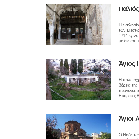
Παλιός
Η εκκλησία
των Μεστών
1714 έγινε
με διακοσμ
Άγιος 
Η παλαιοχρ
βόρεια της 
προγενεστ
Εφορείας Β
Άγιοι 
Ο Ναός των