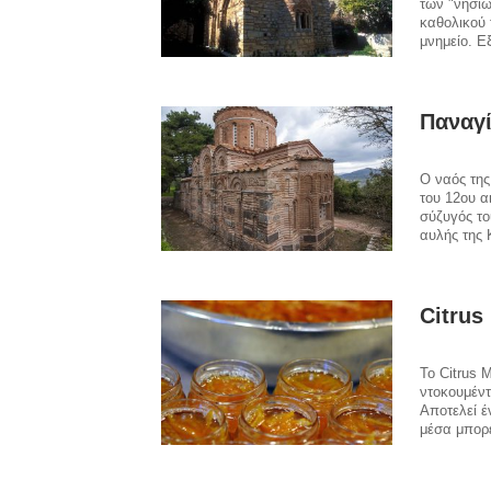
των "νησιώ
καθολικού 
μνημείο. Ε
Παναγί
Ο ναός της
του 12ου α
σύζυγός τ
αυλής της
Citrus
Το Citrus 
ντοκουμέντ
Αποτελεί έ
μέσα μπορε