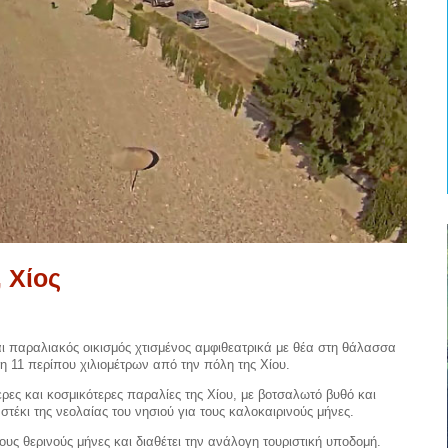
 Χίος
ναι παραλιακός οικισμός χτισμένος αμφιθεατρικά με θέα στη θάλασσα
ση 11 περίπου χιλιομέτρων από την πόλη της Χίου.
ερες και κοσμικότερες παραλίες της Χίου, με βοτσαλωτό βυθό και
στέκι της νεολαίας του νησιού για τους καλοκαιρινούς μήνες.
ους θερινούς μήνες και διαθέτει την ανάλογη τουριστική υποδομή.