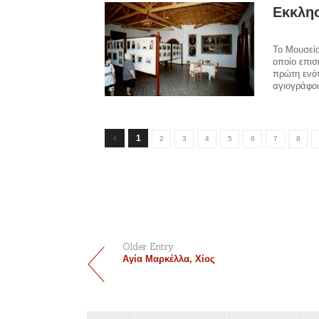
Εκκλησ
Το Μουσείο
οποίο επισ
πρώτη ενότ
αγιογράφο
1
2
3
4
5
6
7
8
Older Entry
Αγία Μαρκέλλα, Χίος