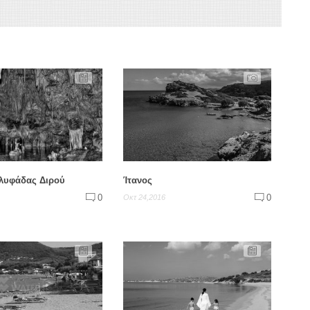
λυφάδας Διρού
Ίτανος
0
0
Οκτ 24,2016