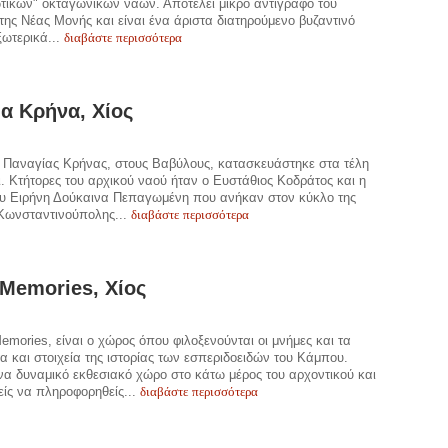
τικων" οκταγωνικών ναών. Αποτελεί μικρό αντίγραφο του
της Νέας Μονής και είναι ένα άριστα διατηρούμενο βυζαντινό
διαβάστε περισσότερα
ξωτερικά...
α Κρήνα, Χίος
 Παναγίας Κρήνας, στους Βαβύλους, κατασκευάστηκε στα τέλη
ι. Κτήτορες του αρχικού ναού ήταν ο Ευστάθιος Κοδράτος και η
ου Ειρήνη Δούκαινα Πεπαγωμένη που ανήκαν στον κύκλο της
διαβάστε περισσότερα
 Κωνσταντινούπολης...
 Memories, Χίος
Memories, είναι ο χώρος όπου φιλοξενούνται οι μνήμες και τα
α και στοιχεία της ιστορίας των εσπεριδοειδών του Κάμπου.
να δυναμικό εκθεσιακό χώρο στο κάτω μέρος του αρχοντικού και
διαβάστε περισσότερα
ίς να πληροφορηθείς...