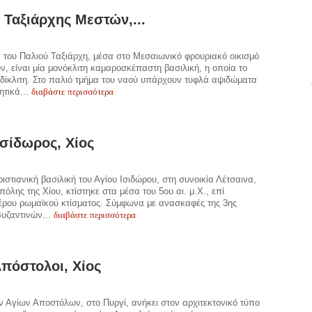
 Ταξιάρχης Μεστών,...
 του Παλιού Ταξιάρχη, μέσα στο Μεσαιωνικό φρουριακό οικισμό
, είναι μία μονόκλιτη καμαροσκέπαστη βασιλική, η οποία το
 δίκλιτη. Στο παλιό τμήμα του ναού υπάρχουν τυφλά αψιδώματα
διαβάστε περισσότερα
ητικά...
Ισίδωρος, Χίος
ιστιανική βασιλική του Αγίου Ισιδώρου, στη συνοικία Λέτσαινα,
πόλης της Χίου, κτίστηκε στα μέσα του 5ου αι. μ.Χ., επί
έρου ρωμαϊκού κτίσματος. Σύμφωνα με ανασκαφές της 3ης
διαβάστε περισσότερα
υζαντινών...
Απόστολοι, Χίος
 Αγίων Αποστόλων, στο Πυργί, ανήκει στον αρχιτεκτονικό τύπο