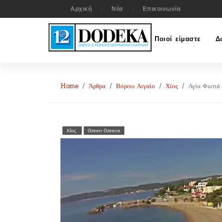
Αρχική
Νέα
Επικοινωνία
Ποιοί είμαστε
Δ
Home
Άρθρα
Βόρειο Αιγαίο
Χίος
Αγία Φωτιά 
Χίος
Green Greece