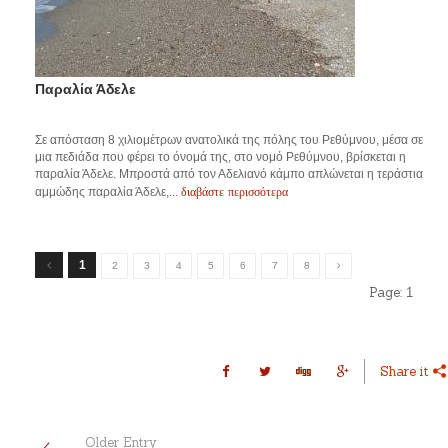
Παραλία Άδελε
Σε απόσταση 8 χιλιομέτρων ανατολικά της πόλης του Ρεθύμνου, μέσα σε
μια πεδιάδα που φέρει το όνομά της, στο νομό Ρεθύμνου, βρίσκεται η
παραλία Άδελε. Μπροστά από τον Αδελιανό κάμπο απλώνεται η τεράστια
διαβάστε περισσότερα
αμμώδης παραλία Άδελε,...
1
2
3
4
5
6
7
8
Page:
1
Share it
Older Entry