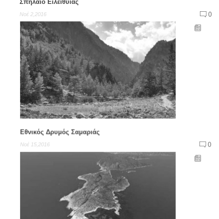
Σπήλαιο Ειλειθυίας
0
Νοέ 2,2016
Εθνικός Δρυμός Σαμαριάς
0
Νοέ 15,2016