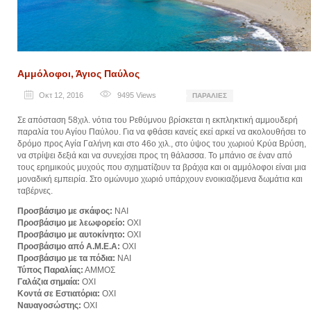
Αμμόλοφοι, Άγιος Παύλος
Οκτ 12, 2016
9495
Views
ΠΑΡΑΛΊΕΣ
Σε απόσταση 58χιλ. νότια του Ρεθύμνου βρίσκεται η εκπληκτική αμμουδερή
παραλία του Αγίου Παύλου. Για να φθάσει κανείς εκεί αρκεί να ακολουθήσει το
δρόμο προς Αγία Γαλήνη και στο 46ο χιλ., στο ύψος του χωριού Κρύα Βρύση,
να στρίψει δεξιά και να συνεχίσει προς τη θάλασσα. Το μπάνιο σε έναν από
τους ερημικούς μυχούς που σχηματίζουν τα βράχια και οι αμμόλοφοι είναι μια
μοναδική εμπειρία. Στο ομώνυμο χωριό υπάρχουν ενοικιαζόμενα δωμάτια και
ταβέρνες.
Προσβάσιμο με σκάφος:
ΝΑΙ
Προσβάσιμο με λεωφορείο:
ΟΧΙ
Προσβάσιμο με αυτοκίνητο:
ΟΧΙ
Προσβάσιμο από Α.Μ.Ε.Α:
ΟΧΙ
Προσβάσιμο με τα πόδια:
ΝΑΙ
Τύπος Παραλίας:
ΑΜΜΟΣ
Γαλάζια σημαία:
ΟΧΙ
Κοντά σε Εστιατόρια:
ΟΧΙ
Ναυαγοσώστης:
ΟΧΙ