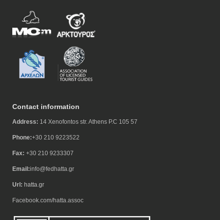
Contact information
Address:
14 Xenofontos str. Athens P.C 105 57
Phone:
+30 210 9223522
Fax:
+30 210 9233307
Email:
info@fedhatta.gr
Url:
hatta.gr
Facebook.com/hatta.assoc