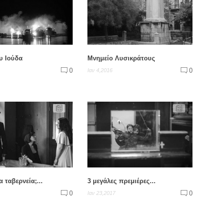
υ Ιούδα
Μνημείο Λυσικράτους
0
0
Ιαν 4,2016
 ταβερνεία;...
3 μεγάλες πρεμιέρες...
0
0
Ιαν 23,2017