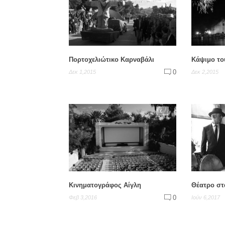
Πορτοχελιώτικο Καρναβάλι
Κάψιμο το
0
Δεκ 1,2015
Δεκ 2,2015
Κινηματογράφος Αίγλη
Θέατρο στα
0
Φεβ 3,2016
Ιούν 6,2017