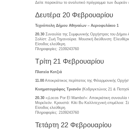
Δείτε παρακάτω το αναλυτικό πρόγραμμα των δωρεάν
Δευτέρα 20 Φεβρουαρίου
Τεχνόπολη Δήμου Αθηναίων – Αεριοφυλάκιο 1
20.30
Συναυλία της Συμφωνικής Ορχήστρας του Δήμου
Σολίστ: Ζωή Τηγανούρια. Μουσική διεύθυνση: Ελευθέρ
Είσοδος ελεύθερη.
Πληροφορίες: 2109243760
Τρίτη 21 Φεβρουαρίου
Πλατεία Κοτζιά
11.00
Αποκριάτικος περίπατος της Φιλαρμονικής Ορχήσ
Κινηματογράφος Τριανόν
(Κοδριγκτώνος 21 & Πατησί
20.30
«¡Locos Por El Mambo!»: Αποκριάτικη συναυλία 
Μορελεόν. Κρουστά: Kiki Bu Καλλιτεχνική επιμέλεια: Σά
Είσοδος ελεύθερη.
Πληροφορίες: 2109243760
Τετάρτη 22 Φεβρουαρίου