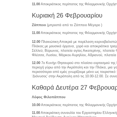
11.00
Αποκριάτικος περίπατος της Φιλαρμονικής Ορχήσ
Κυριακή 26 Φεβρουαρίου
Ζάππειο
(μπροστά από το Ζάππειο Μέγαρο )
11.00
Αποκριάτικος περίπατος της Φιλαρμονικής Ορχή
12.00
Πλακιώτικη Αποκριά με παρέλαση καρναβαλιστών.
Πλάκας με μουσικά όργανα, χορό και αποκριάτικα τρα
Σέλλεϋ, Βύρωνος, πλατεία αγίας Αικατερίνης, πλατεία
Φλέσσα, Λυσίου, Μάρκου Αυρηλίου, Αδριανού, πλατεί
12.00
7ο Κυνήγι Θησαυρού στο πλαίσιο εορτασμού της 
περιοχή γύρω από την Ακρόπολη και την Πλάκα, μια γ
περισσότεροι από εμάς γνωρίζουμε μόνο ως τουριστικό 
‘Διόνυσος’ στην Ακρόπολη από τις 10.00-12.00. Σε συ
Καθαρά Δευτέρα 27 Φεβρουαρ
Λόφος Φιλοπάππου
10.00
Αποκριάτικος περίπατος της Φιλαρμονικής Ορχήσ
11.00
Αποκριάτικη συναυλία του Εργαστηρίου Ελληνική