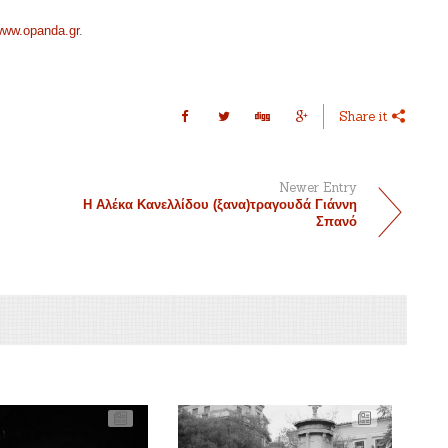
ww.opanda.gr
.
Share it
Newer Entry
Η Αλέκα Κανελλίδου (ξανα)τραγουδά Γιάννη
Σπανό