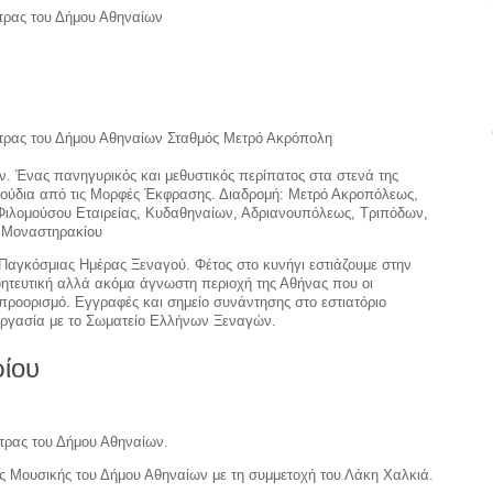
τρας του Δήμου Αθηναίων
στρας του Δήμου Αθηναίων Σταθμός Μετρό Ακρόπολη
 Ένας πανηγυρικός και μεθυστικός περίπατος στα στενά της
γούδια από τις Μορφές Έκφρασης. Διαδρομή: Mετρό Ακροπόλεως,
 Φιλομούσου Εταιρείας, Κυδαθηναίων, Αδριανουπόλεως, Τριπόδων,
α Μοναστηρακίου
Παγκόσμιας Ημέρας Ξεναγού. Φέτος στο κυνήγι εστιάζουμε στην
οητευτική αλλά ακόμα άγνωστη περιοχή της Αθήνας που οι
προορισμό. Εγγραφές και σημείο συνάντησης στο εστιατόριο
νεργασία με το Σωματείο Ελλήνων Ξεναγών.
ίου
τρας του Δήμου Αθηναίων.
ς Μουσικής του Δήμου Αθηναίων με τη συμμετοχή του Λάκη Χαλκιά.