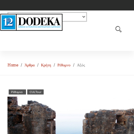
Home
Άρθρα
Κρήτη
Ρέθυμνο
Αξός
Ρέθυμνο
CULTour