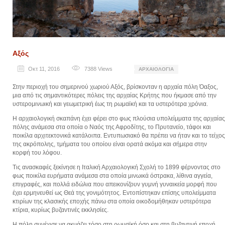
Αξός
Οκτ 11, 2016
7388
Views
ΑΡΧΑΙΟΛΟΓΊΑ
Στην περιοχή του σημερινού χωριού Αξός, βρίσκονταν η αρχαία πόλη Όαξος,
μια από τις σημαντικότερες πόλεις της αρχαίας Κρήτης που ήκμασε από την
υστερομινωική και γεωμετρική έως τη ρωμαϊκή και τα υστερότερα χρόνια.
Η αρχαιολογική σκαπάνη έχει φέρει στο φως πλούσια υπολείμματα της αρχαίας
πόλης ανάμεσα στα οποία ο Ναός της Αφροδίτης, το Πρυτανείο, τάφοι και
ποικίλα αρχιτεκτονικά κατάλοιπα. Εντυπωσιακό θα πρέπει να ήταν και το τείχος
της ακρόπολης, τμήματα του οποίου είναι ορατά ακόμα και σήμερα στην
κορφή του λόφου.
Τις ανασκαφές ξεκίνησε η Ιταλική Αρχαιολογική Σχολή το 1899 φέρνοντας στο
φως ποικίλα ευρήματα ανάμεσα στα οποία μινωικά όστρακα, λίθινα αγγεία,
επιγραφές, και πολλά ειδώλια που απεικονίζουν γυμνή γυναικεία μορφή που
έχει ερμηνευθεί ως Θεά της γονιμότητος. Εντοπίστηκαν επίσης υπολείμματα
κτιρίων της κλασικής εποχής πάνω στα οποία οικοδομήθηκαν υστερότερα
κτίρια, κυρίως βυζαντινές εκκλησίες.
Η πόλη συνέχισε να ακμάζει τόσο στη ρωμαϊκή όσο και στη βυζαντινή εποχή