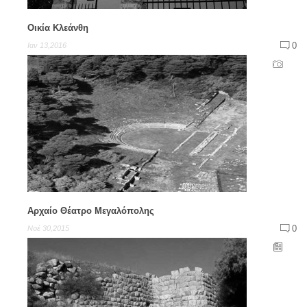
Οικία Κλεάνθη
0
Ιαν 13,2016
Αρχαίο Θέατρο Μεγαλόπολης
0
Νοέ 30,2015