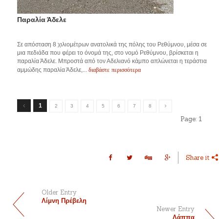
Παραλία Άδελε
Σε απόσταση 8 χιλιομέτρων ανατολικά της πόλης του Ρεθύμνου, μέσα σε
μια πεδιάδα που φέρει το όνομά της, στο νομό Ρεθύμνου, βρίσκεται η
παραλία Άδελε. Μπροστά από τον Αδελιανό κάμπο απλώνεται η τεράστια
διαβάστε περισσότερα
αμμώδης παραλία Άδελε,...
1
2
3
4
5
6
7
8
Page:
1
Share it
Older Entry
Λίμνη Πρέβελη
Newer Entry
Λάππα