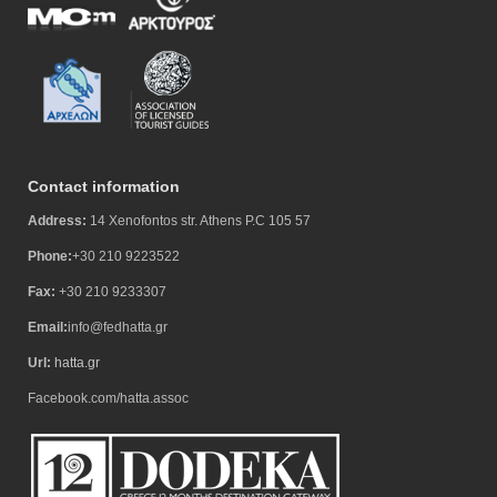
Contact information
Address:
14 Xenofontos str. Athens P.C 105 57
Phone:
+30 210 9223522
Fax:
+30 210 9233307
Email:
info@fedhatta.gr
Url:
hatta.gr
Facebook.com/hatta.assoc