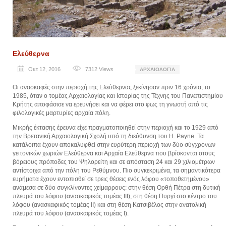
Ελεύθερνα
Οκτ 12, 2016
7312
Views
ΑΡΧΑΙΟΛΟΓΊΑ
Οι ανασκαφές στην περιοχή της Ελεύθερνας ξεκίνησαν πριν 16 χρόνια, το
1985, όταν ο τομέας Αρχαιολογίας και Ιστορίας της Τέχνης του Πανεπιστημίου
Κρήτης αποφάσισε να ερευνήσει και να φέρει στο φως τη γνωστή από τις
φιλολογικές μαρτυρίες αρχαία πόλη.
Μικρής έκτασης έρευνα είχε πραγματοποιηθεί στην περιοχή και το 1929 από
την Βρετανική Αρχαιολογική Σχολή υπό τη διεύθυνση του H. Payne. Τα
κατάλοιπα έχουν αποκαλυφθεί στην ευρύτερη περιοχή των δύο σύγχρονων
γειτονικών χωριών Ελεύθερνα και Αρχαία Ελεύθερνα που βρίσκονται στους
βόρειους πρόποδες του Ψηλορείτη και σε απόσταση 24 και 29 χιλιομέτρων
αντίστοιχα από την πόλη του Ρεθύμνου. Πιο συγκεκριμένα, τα σημαντικότερα
ευρήματα έχουν εντοπισθεί σε τρεις θέσεις ενός λόφου «τοποθετημένου»
ανάμεσα σε δύο συγκλίνοντες χείμαρρους: στην θέση Ορθή Πέτρα στη δυτική
πλευρά του λόφου (ανασκαφικός τομέας ΙΙΙ), στη θέση Πυργί στο κέντρο του
λόφου (ανασκαφικός τομέας ΙΙ) και στη θέση Κατσιβέλος στην ανατολική
πλευρά του λόφου (ανασκαφικός τομέας Ι).