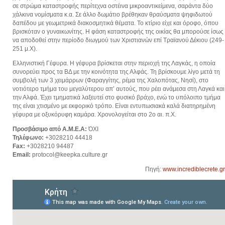
σε στρώμα καταστροφής περίτεχνα οστέινα μικροαντικείμενα, σαράντα δύο
χάλκινα νομίσματα κ.α. Σε άλλο δωμάτιο βρέθηκαν θραύσματα ψηφιδωτού
δαπέδου με γεωμετρικά διακοσμητικά θέματα. Το κτίριο είχε και όροφο, όπου
βρισκόταν ο γυναικωνίτης. Η φάση καταστροφής της οικίας θα μπορούσε ίσως
να αποδοθεί στην περίοδο διωγμού των Χριστιανών επί Τραϊανού Δέκιου (249-
251 μ.Χ).
Ελληνιστική Γέφυρα. Η γέφυρα βρίσκεται στην περιοχή της Λαγκάς, η οποία
συνορεύει προς τα ΒΔ με την κοινότητα της Αλφάς. Τη βρίσκουμε λίγο μετά τη
συμβολή των 3 χειμάρρων (Φαραγγίτης, ρέμα της Χαλοπότας, Νησί), στο
νοτιότερο τμήμα του μεγαλύτερου απ’ αυτούς, που ρέει ανάμεσα στη Λαγκά και
την Αλφά. Έχει τμηματικά λαξευτεί στο φυσικό βράχο, ενώ το υπόλοιπο τμήμα
της είναι χτισμένο με εκφορικό τρόπο. Είναι εντυπωσιακά καλά διατηρημένη
γέφυρα με οξυκόρυφη καμάρα. Χρονολογείται στο 2ο αι. π.Χ.
Προσβάσιμο από Α.Μ.Ε.Α:
ΌΧΙ
Τηλέφωνο:
+3028210 44418
Fax:
+3028210 94487
Email:
protocol@keepka.culture.gr
Πηγή:
www.incrediblecrete.gr