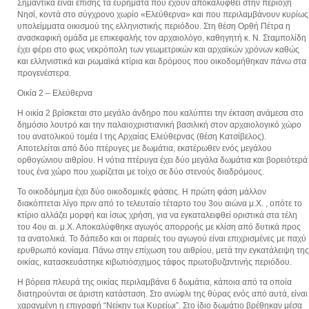
Σημαντικά είναι επίσης τα ευρήματα που έχουν αποκαλυφθεί στην περιοχή
Νησί, κοντά στο σύγχρονο χωρίο «Ελεύθερνα» και που περιλαμβάνουν κυρίως
υπολείμματα οικισμού της ελληνιστικής περιόδου. Στη θέση Ορθή Πέτρα η
ανασκαφική ομάδα με επικεφαλής τον αρχαιολόγο, καθηγητή κ. Ν. Σταμπολίδη
έχει φέρει στο φως νεκρόπολη των γεωμετρικών και αρχαϊκών χρόνων καθώς
και ελληνιστικά και ρωμαϊκά κτίρια και δρόμους που οικοδομήθηκαν πάνω στα
προγενέστερα.
Οικία 2 – Ελεύθερνα
Η οικία 2 βρίσκεται στο μεγάλο άνδηρο που καλύπτει την έκταση ανάμεσα στο
δημόσιο λουτρό και την παλαιοχριστιανική βασιλική στον αρχαιολογικό χώρο
του ανατολικού τομέα Ι της Αρχαίας Ελεύθερνας (θέση Κατσίβελος).
Αποτελείται από δύο πτέρυγες με δωμάτια, εκατέρωθεν ενός μεγάλου
ορθογώνιου αιθρίου. Η νότια πτέρυγα έχει δύο μεγάλα δωμάτια και βορειότερά
τους ένα χώρο που χωρίζεται με τοίχο σε δύο στενούς διαδρόμους.
Το οικοδόμημα έχει δύο οικοδομικές φάσεις. Η πρώτη φάση μάλλον
διακόπτεται λίγο πριν από το τελευταίο τέταρτο του 3ου αιώνα μ.Χ. , οπότε το
κτίριο αλλάζει μορφή και ίσως χρήση, για να εγκαταλειφθεί οριστικά στα τέλη
του 4ου αι. μ.Χ. Αποκαλύφθηκε αγωγός απορροής με κλίση από δυτικά προς
τα ανατολικά. Το δάπεδο και οι παρειές του αγωγού είναι επιχρισμένες με παχύ
ερυθρωπό κονίαμα. Πάνω στην επίχωση του αιθρίου, μετά την εγκατάλειψη της
οικίας, κατασκευάστηκε κιβωτιόσχημος τάφος πρωτοβυζαντινής περιόδου.
Η βόρεια πλευρά της οικίας περιλαμβάνει 6 δωμάτια, κάποια από τα οποία
διατηρούνται σε άριστη κατάσταση. Στο ανώφλι της θύρας ενός από αυτά, είναι
χαραγμένη η επιγραφή “Νείκην τωι Κυρείωι”. Στο ίδιο δωμάτιο βρέθηκαν μέσα