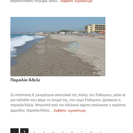
διαβάστε περισσότερα
ασβεστολιθικό τοίχωμα, κάτω...
Παραλία Άδελε
Σε απόσταση 8 χιλιομέτρων ανατολικά της πόλης του Ρεθύμνου, μέσα σε
μια πεδιάδα που φέρει το όνομά της, στο νομό Ρεθύμνου, βρίσκεται η
παραλία Άδελε. Μπροστά από τον Αδελιανό κάμπο απλώνεται η τεράστια
διαβάστε περισσότερα
αμμώδης παραλία Άδελε,...
1
2
3
4
5
6
7
8