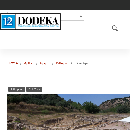
Home
Άρθρα
Κρήτη
Ρέθυμνο
Ελεύθερνα
Ρέθυμνο
CULTour