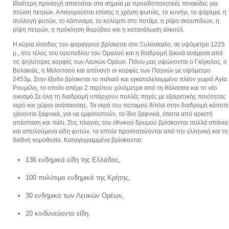
Ιδιαίτερη προσοχή απαιτείται στα σημεία με προειδοποιητικές πινακίδες για
πτώση πετρών. Απαγορεύεται επίσης η χρήση φωτιάς, το κυνήγι, το ψάρεμα, η
συλλογή φυτών, το κάπνισμα, το κολύμπι στο ποτάμι, η ρίψη σκουπιδιών, η
ρίψη πετρών, η πρόκληση θορύβου και η κατανάλωση αλκοόλ.
Η κύρια είσοδος του φαραγγιού βρίσκεται στο Ξυλόσκαλο, σε υψόμετρο 1225
μ., στο τέλος του οροπεδίου του Ομαλού και η διαδρομή ξεκινά ανάμεσα από
τις ψηλότερες κορφές των Λευκών Ορέων. Πάνω μας υψώνονται ο Γκίγκιλος, ο
Βολακιάς, η Μελινταού και απέναντι οι κορφές των Παχνών με υψόμετρο
2453μ. Στην έξοδο βρίσκεται το παλαιό και εγκαταλελειμμένο πλέον χωριό Αγία
Ρουμέλη, το οποίο απέχει 2 περίπου χιλιόμετρα από τη θάλασσα και το νέο
οικισμό.Σε όλη τη διαδρομή υπάρχουν πολλές πηγές με εξαιρετικής ποιότητας
νερό και χώροι ανάπαυσης. Τα νερά του ποταμού δίπλα στην διαδρομή κάποτε
χάνονται ξαφνικά, για να εμφανιστούν, το ίδιο ξαφνικά, έπειτα από αρκετή
απόσταση και πάλι. Στις πλαγιές του εθνικού δρυμού βρίσκονται πολλά σπάνια
και απειλούμενα είδη φυτών, τα οποία προστατεύονται από την ελληνική και τη
διεθνή νομοθεσία. Καταγεγραμμένα βρίσκονται:
136 ενδημικά είδη της Ελλάδας,
100 πολύτιμα ενδημικά της Κρήτης,
30 ενδημικά των Λευκών Ορέων,
20 κινδυνεύοντα είδη.