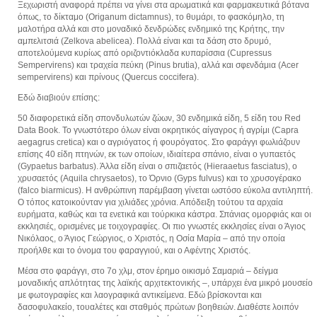
Ξεχωριστή αναφορά πρέπει να γίνει στα αρωματικά και φαρμακευτικά βότανα
όπως, το δίκταμο (Origanum dictamnus), το θυμάρι, το φασκόμηλο, τη
μαλοτήρα αλλά και στο μοναδικό δενδρώδες ενδημικό της Κρήτης, την
αμπελιτσιά (Zelkova abelicea). Πολλά είναι και τα δάση στο δρυμό,
αποτελούμενα κυρίως από οριζοντιόκλαδα κυπαρίσσια (Cupressus
Sempervirens) και τραχεία πεύκη (Pinus brutia), αλλά και σφενδάμια (Acer
sempervirens) και πρίνους (Quercus coccifera).
Εδώ διαβιούν επίσης:
50 διαφορετικά είδη σπονδυλωτών ζώων, 30 ενδημικά είδη, 5 είδη του Red
Data Book. Το γνωστότερο όλων είναι οκρητικός αίγαγρος ή αγρίμι (Capra
aegagrus cretica) και ο αγριόγατος ή φουρόγατος. Στο φαράγγι φωλιάζουν
επίσης 40 είδη πτηνών, εκ των οποίων, ιδιαίτερα σπάνιο, είναι ο γυπαετός
(Gypaetus barbatus). Άλλα είδη είναι ο σπιζαετός (Hieraaetus fasciatus), ο
χρυσαετός (Aquila chrysaetos), το Όρνιο (Gyps fulvus) και το χρυσογέρακο
(falco biarmicus). Η ανθρώπινη παρέμβαση γίνεται ωστόσο εύκολα αντιληπτή.
Ο τόπος κατοικούνταν για χιλιάδες χρόνια. Απόδειξη τούτου τα αρχαία
ευρήματα, καθώς και τα ενετικά και τούρκικα κάστρα. Σπάνιας ομορφιάς και οι
εκκλησιές, ορισμένες με τοιχογραφίες. Οι πιο γνωστές εκκλησίες είναι ο Άγιος
Νικόλαος, ο Άγιος Γεώργιος, ο Χριστός, η Οσία Μαρία – από την οποία
προήλθε και το όνομα του φαραγγιού, και ο Αφέντης Χριστός.
Μέσα στο φαράγγι, στο 7ο χλμ, στον έρημο οικισμό Σαμαριά – δείγμα
μοναδικής απλότητας της λαϊκής αρχιτεκτονικής –, υπάρχει ένα μικρό μουσείο
με φωτογραφίες και λαογραφικά αντικείμενα. Εδώ βρίσκονται και
δασοφυλακείο, τουαλέτες και σταθμός πρώτων βοηθειών. Διαθέστε λοιπόν