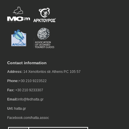
Contact information
Address:
14 Xenofontos str. Athens P.C 105 57
Phone:
+30 210 9223522
Fax:
+30 210 9233307
Email:
info@fedhatta.gr
Url:
hatta.gr
Facebook.com/hatta.assoc