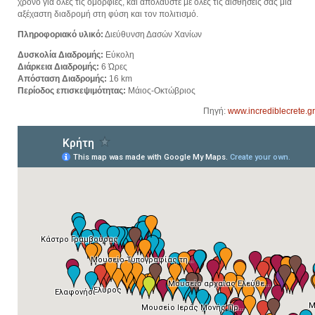
χρόνο για όλες τις ομορφιές, και απολαύστε με όλες τις αισθήσεις σας μια
αξέχαστη διαδρομή στη φύση και τον πολιτισμό.
Πληροφοριακό υλικό:
Διεύθυνση Δασών Χανίων
Δυσκολία Διαδρομής:
Εύκολη
Διάρκεια Διαδρομής:
6 Ώρες
Απόσταση Διαδρομής:
16 km
Περίοδος επισκεψιμότητας:
Μάιος-Οκτώβριος
Πηγή:
www.incrediblecrete.gr