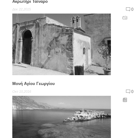
Ακρωτήρι Ταίναρο
0
Δεκ 22,2015
Μονή Αγίου Γεωργίου
0
Οκτ 10,2016