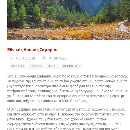
Εθνικός Δρυμός Σαμαριάς
Νοέ 15, 2016
34889
Views
ΦΑΡΆΓΓΙ
ΠΑΝΊΔΑ
ΦΎΣΗ
ΠΕΡΙΉΓΗΣΗ
Στον εθνικό δρυμό Σαμαριάς κύριο πόλο έλξης αποτελεί το ομώνυμο φαράγγι.
Το φαράγγι της Σαμαριάς είναι το πλέον γνωστό στην Ευρώπη, καθώς είναι το
μεγαλύτερο και ομορφότερο από όλα τα φαράγγια της ευρωπαϊκής
ηπείρου.Από τους ντόπιους ονομάζεται και “φάραγγας”. Το μήκος του είναι 16
χιλιόμετρα και το πλάτος του σε ορισμένα σημεία δεν ξεπερνά τα 3 μέτρα, με
καθέτους τοίχους που φθάνουν τα 500 μέτρα ύψος.
Ο σχηματισμός του οφείλεται πιθανότατα στις έντονες γεωλογικές μεταβολές
και στην διάβρωση από τα νερά. Η είσοδος στο φαράγγι επιτρέπεται από το
μήνα Μάιο μέχρι και τον μήνα Οκτώβριο, χρονικό διάστημα που
διαμορφώνεται ανάλογα πάντα με τις καιρικές συνθήκες, από τις 6.00 π.μ.
μέχρι τις 4.00 μ.μ. και από τις δύο εισόδους, το Ξυλόσκαλο και την Αγία