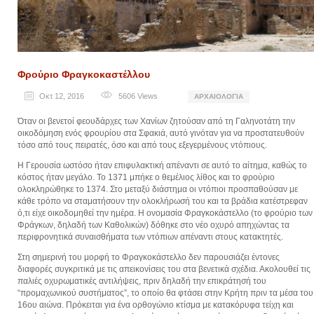
Φρούριο Φραγκοκαστέλλου
Οκτ 12, 2016
5606
Views
ΑΡΧΑΙΟΛΟΓΊΑ
Όταν οι βενετοί φεουδάρχες των Χανίων ζητούσαν από τη Γαληνοτάτη την
οικοδόμηση ενός φρουρίου στα Σφακιά, αυτό γινόταν για να προστατευθούν
τόσο από τους πειρατές, όσο και από τους εξεγερμένους ντόπιους.
Η Γερουσία ωστόσο ήταν επιφυλακτική απέναντι σε αυτό το αίτημα, καθώς το
κόστος ήταν μεγάλο. Το 1371 μπήκε ο θεμέλιος λίθος και το φρούριο
ολοκληρώθηκε το 1374. Στο μεταξύ διάστημα οι ντόπιοι προσπαθούσαν με
κάθε τρόπο να σταματήσουν την ολοκλήρωσή του και τα βράδια κατέστρεφαν
ό,τι είχε οικοδομηθεί την ημέρα. Η ονομασία Φραγκοκάστελλο (το φρούριο των
Φράγκων, δηλαδή των Καθολικών) δόθηκε στο νέο οχυρό απηχώντας τα
περιφρονητικά συναισθήματα των ντόπιων απέναντι στους κατακτητές.
Στη σημερινή του μορφή το Φραγκοκάστελλο δεν παρουσιάζει έντονες
διαφορές συγκριτικά με τις απεικονίσεις του στα βενετικά σχέδια. Ακολουθεί τις
παλιές οχυρωματικές αντιλήψεις, πριν δηλαδή την επικράτησή του
“προμαχωνικού συστήματος”, το οποίο θα φτάσει στην Κρήτη πριν τα μέσα του
16ου αιώνα. Πρόκειται για ένα ορθογώνιο κτίσμα με κατακόρυφα τείχη και