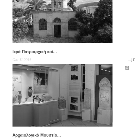
Iερά Πατριαρχική καί...
0
Οκτ 11,2016
Αρχαιολογικό Μουσείο...