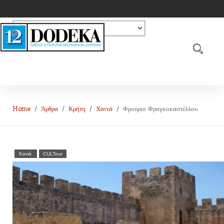
Home
Άρθρα
Κρήτη
Χανιά
Φρούριο Φραγκοκαστέλλου
Χανιά
CULTour