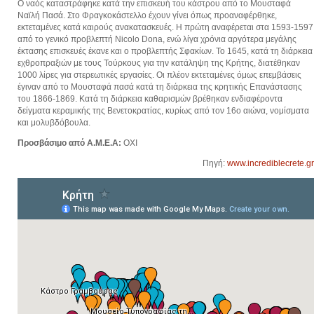
Ο ναός καταστράφηκε κατά την επισκευή του κάστρου από το Μουσταφά
Ναϊλή Πασά. Στο Φραγκοκάστελλο έχουν γίνει όπως προαναφέρθηκε,
εκτεταμένες κατά καιρούς ανακατασκευές. Η πρώτη αναφέρεται στα 1593-1597
από το γενικό προβλεπτή Nicolo Dona, ενώ λίγα χρόνια αργότερα μεγάλης
έκτασης επισκευές έκανε και ο προβλεπτής Σφακίων. Το 1645, κατά τη διάρκεια
εχθροπραξιών με τους Τούρκους για την κατάληψη της Κρήτης, διατέθηκαν
1000 λίρες για στερεωτικές εργασίες. Οι πλέον εκτεταμένες όμως επεμβάσεις
έγιναν από το Μουσταφά πασά κατά τη διάρκεια της κρητικής Επανάστασης
του 1866-1869. Κατά τη διάρκεια καθαρισμών βρέθηκαν ενδιαφέροντα
δείγματα κεραμικής της Βενετοκρατίας, κυρίως από τον 16ο αιώνα, νομίσματα
και μολυβδόβουλα.
Προσβάσιμο από Α.Μ.Ε.Α:
ΟΧΙ
Πηγή:
www.incrediblecrete.gr