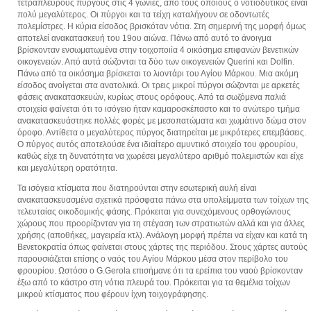
τετράπλευρους πύργους στις 4 γωνίες, από τους οποίους ο νοτιοδυτικός είναι
πολύ μεγαλύτερος. Οι πύργοι και τα τείχη καταλήγουν σε οδοντωτές
πολεμίστρες. Η κύρια είσοδος βρισκόταν νότια. Στη σημερινή της μορφή όμως
αποτελεί ανακατασκευή του 19ου αιώνα. Πάνω από αυτό το άνοιγμα
βρίσκονταν ενσωματωμένα στην τοιχοποιία 4 οικόσημα επιφανών βενετικών
οικογενειών. Από αυτά σώζονται τα δύο των οικογενειών Querini και Dolfin.
Πάνω από τα οικόσημα βρίσκεται το λιοντάρι του Αγίου Μάρκου. Μια ακόμη
είσοδος ανοίγεται στα ανατολικά. Οι τρεις μικροί πύργοι σώζονται με αρκετές
φάσεις ανακατασκευών, κυρίως στους ορόφους. Από τα σωζόμενα παλιά
στοιχεία φαίνεται ότι το ισόγειο ήταν καμαροσκέπαστο και το ανώτερο τμήμα
ανακατασκευάστηκε πολλές φορές με μεσοπατώματα και χωμάτινο δώμα στον
όροφο. Αντίθετα ο μεγαλύτερος πύργος διατηρείται με μικρότερες επεμβάσεις.
Ο πύργος αυτός αποτελούσε ένα ιδιαίτερο αμυντικό στοιχείο του φρουρίου,
καθώς είχε τη δυνατότητα να χωρέσει μεγαλύτερο αριθμό πολεμιστών και είχε
και μεγαλύτερη ορατότητα.
Τα ισόγεια κτίσματα που διατηρούνται στην εσωτερική αυλή είναι
ανακατασκευασμένα σχετικά πρόσφατα πάνω στα υπολείμματα των τοίχων της
τελευταίας οικοδομικής φάσης. Πρόκειται για συνεχόμενους ορθογώνιους
χώρους που προορίζονταν για τη στέγαση των στρατιωτών αλλά και για άλλες
χρήσης (αποθήκες, μαγειρεία κτλ). Ανάλογη μορφή πρέπει να είχαν και κατά τη
Βενετοκρατία όπως φαίνεται στους χάρτες της περιόδου. Στους χάρτες αυτούς
παρουσιάζεται επίσης ο ναός του Αγίου Μάρκου μέσα στον περίβολο του
φρουρίου. Ωστόσο ο G.Gerola επισήμανε ότι τα ερείπια του ναού βρίσκονταν
έξω από το κάστρο στη νότια πλευρά του. Πρόκειται για τα θεμέλια τοίχων
μικρού κτίσματος που φέρουν ίχνη τοιχογράφησης.