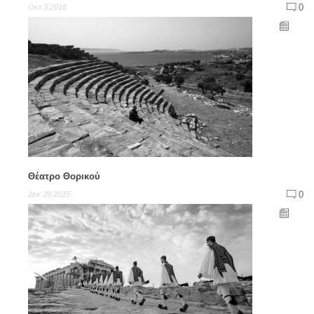
0
Οκτ 3,2016
Θέατρο Θορικού
0
Δεκ 29,2015