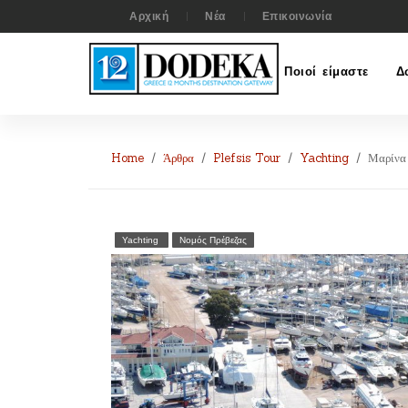
Αρχική
Νέα
Επικοινωνία
Ποιοί είμαστε
Δ
Home
Άρθρα
Plefsis Tour
Yachting
Μαρίνα 
Yachting
Νομός Πρέβεζας