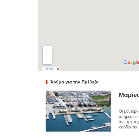
Άρθρα για την Πρέβεζα
Μαρίνα
Οι μοντέρν
υπηρεσίες 
άνετη και 
καρδιά του