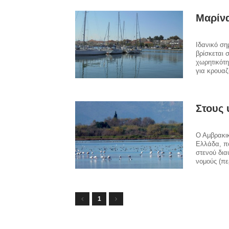
Μαρίν
Ιδανικό ση
βρίσκεται 
χωρητικότη
για κρουαζ
Στους 
Ο Αμβρακικ
Ελλάδα, πο
στενού δια
νομούς (πε
1