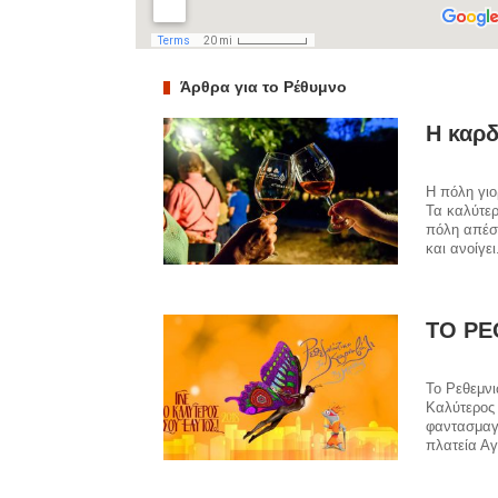
Άρθρα για το Ρέθυμνο
Η καρδ
Η πόλη γιο
Τα καλύτερ
πόλη απέσπ
και ανοίγει
ΤΟ ΡΕ
Το Ρεθεμνι
Καλύτερος 
φαντασμαγ
πλατεία Αγ