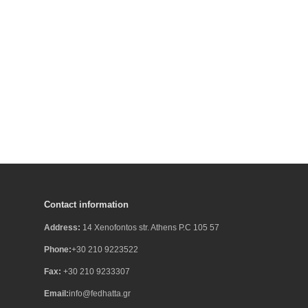
Contact information
Address:
14 Xenofontos str. Athens P.C 105 57
Phone:
+30 210 9223522
Fax:
+30 210 9233307
Email:
info@fedhatta.gr