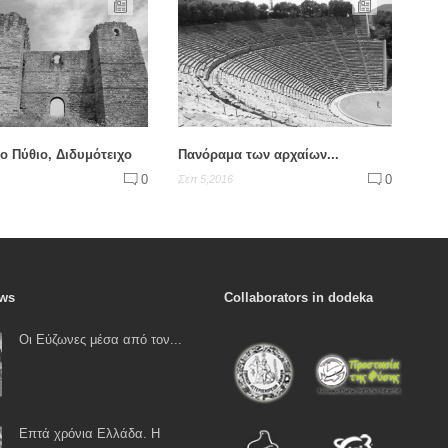
ο Πύθιο, Διδυμότειχο
Πανόραμα των αρχαίων...
0
0
Σεπ 5,2016
ews
Collaborators in dodeka
Οι Εύζωνες μέσα από τον...
Επτά χρόνια Ελλάδα. Η