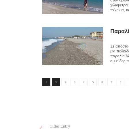
στον ομώνυ
χιλιομέτρο
τοίχωμα, κ
Παραλ
Σε απόστασ
μια πεδιάδ
παραλία Ά
αμμώδης π
1
2
3
4
5
6
7
8
Older Entry