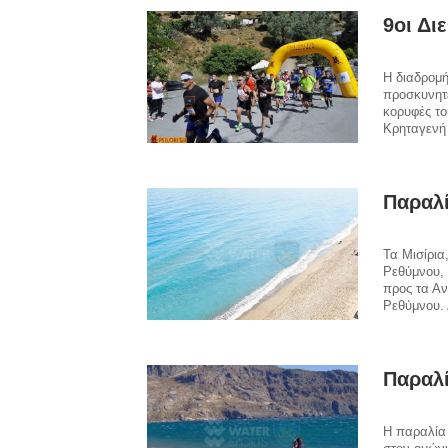
9οι Δι
Η διαδρομή
προσκυνητέ
κορυφές το
Κρηταγενή 
Παραλί
Τα Μισίρια
Ρεθύμνου, 
προς τα Α
Ρεθύμνου. 
Παραλί
Η παραλία 