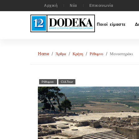
Αρχική
Νέα
Επικοινωνία
Ποιοί είμαστε
Δ
Home
Άρθρα
Κρήτη
Ρέθυμνο
Μοναστηράκι
Ρέθυμνο
CULTour