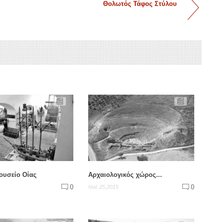
Θολωτός Τάφος Στύλου
ουσείο Οίας
Αρχαιολογικός χώρος...
0
0
Νοέ 25,2015