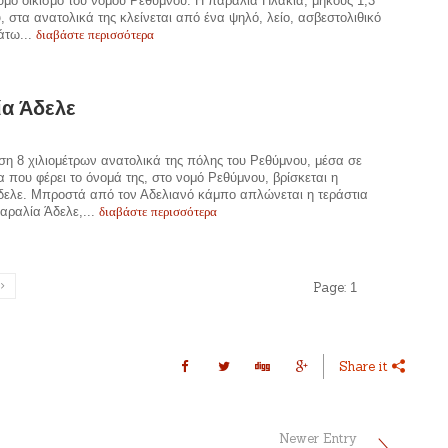
μο οικισμό του νομού Ρεθύμνου. Η παραλία Πλακιά, μήκους 1,3
υ, στα ανατολικά της κλείνεται από ένα ψηλό, λείο, ασβεστολιθικό
διαβάστε περισσότερα
άτω...
ία Άδελε
η 8 χιλιομέτρων ανατολικά της πόλης του Ρεθύμνου, μέσα σε
α που φέρει το όνομά της, στο νομό Ρεθύμνου, βρίσκεται η
δελε. Μπροστά από τον Αδελιανό κάμπο απλώνεται η τεράστια
διαβάστε περισσότερα
αραλία Άδελε,...
Page:
1
Share it
Newer Entry