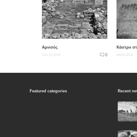
Αμνισός
Κάστρο στ
0
Οκτ 10,2016
Μαΐ 6,2016
Featured categories
Recent n