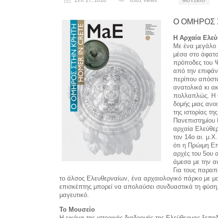
Σεπ 27, 2016
8301
Views
ΜΟΥΣΕΊΟ
Ο ΟΜΗΡΟΣ 
Η Αρχαία Ελεύ
Με ένα μεγάλο 
μέσα στο άφατο
πρόποδες του Ψ
από την επιφάν
περίπου απόστα
ανατολικά κι α
πολλαπλώς. Η θ
δομής μιας ανοι
της ιστορίας τη
Πανεπιστημίου 
αρχαία Ελεύθερ
τον 14ο αι. μ.
ότι η Πρώιμη Επ
αρχές του 5ου α
άμεσα με την α
Για τους παραπ
το άλσος Ελευθερναίων, ένα αρχαιολογι­κό πάρκο με μο
επισκέπτης μπορεί να απολαύσει συνδυα­στικά τη φύση, 
μαγευτικό.
Το Μουσείο
H εικόνα της ιστορικής δια­δρομής της Ελεύθερνας ξεπη