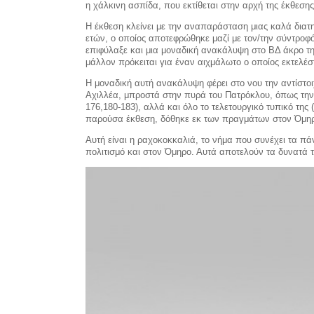
η χάλκινη ασπίδα, που εκτίθεται στην αρχή της έκθεσης
Η έκθεση κλείνει με την αναπα­ράσταση μιας καλά διατ
ετών, ο οποίος αποτεφρώθηκε μαζί με τον/την σύντροφό
επιφύλαξε και μια μοναδική ανακάλυψη στο ΒΔ άκρο της
μάλλον πρόκειται για έναν αιχμάλωτο ο οποίος εκτελέ
Η μοναδική αυτή ανακάλυψη φέρει στο νου την αντίστ
Αχιλ­λέα, μπροστά στην πυρά του Πατρό­κλου, όπως τη
176,180-183), αλλά και όλο το τελε­τουργικό τυπικό της
παρούσα έκθεση, δόθηκε εκ των πραγμάτων στον Όμη
Αυτή είναι η ραχοκοκκαλιά, το νήμα που συνέχει τα πά
πολιτισμό και στον Όμηρο. Αυτά αποτελούν τα δυνατά τ