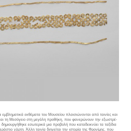
τα εμβληματικά εκθέματα του Μου­σείου πλαισιώνονται από ταινίες και
 και τη Μεσόγειο στη μεγάλη προθήκη, που φανερώνουν την εξωστρέ­
, δημιουργή­θηκε εσωτερικά μια προβολή που καταδεικνύει τα ταξίδια
ράστιο χάρτη. Άλλη ταινία διηγείται την ιστορία της Φρονίμης, που