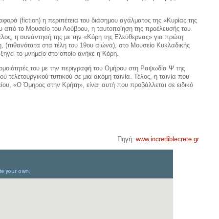
ορά (fiction) η περιπέτεια του διάση­μου αγάλματος της «Κυρίας της
ου από το Μουσείο του Λούβρου, η ταυ­τοποίηση της προέλευσής του
τέλος, η συνάντησή της με την «Κόρη της Ελεύθερνας» για πρώτη
, (πιθανότατα στα τέλη του 19ου αιώνα), στο Μουσείο Κυκλαδικής
εξηγεί το μνημείο στο οποίο ανήκε η Κόρη.
 ομοι­ότητές του με την περιγραφή του Ομήρου στη Ραψωδία Ψ της
ύ τελετουργικού τυπικού σε μια ακόμη ταινία. Τέλος, η ταινία που
ίου, «Ο Όμηρος στην Κρήτη», είναι αυτή που προβάλλεται σε ειδικό
Πηγή:
www.incrediblecrete.gr