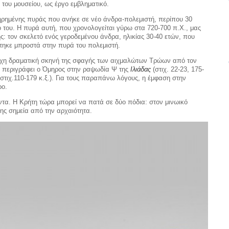
 του μου­σείου, ως έργο εμβληματικό.
ηρημέ­νης πυράς που ανήκε σε νέο άν­δρα-πολεμιστή, περίπου 30
 του. Η πυρά αυτή, που χρονολογείται γύρω στα 720-700 π.Χ., μας
: τον σκελετό ενός γεροδεμένου άνδρα, ηλικίας 30-40 ετών, που
στηκε μπροστά στην πυρά του πολεμιστή.
οιχη δραματική σκηνή της σφαγής των αιχμαλώτων Τρώων από τον
ν πε­ριγράφει ο Όμηρος στην ραψωδία Ψ της
Ιλιάδας
(στιχ. 22-23, 175-
 (στιχ.110-179 κ.ξ.). Για τους παραπάνω λόγους, η έμφαση στην
ρο.
ντα. Η Κρήτη τώρα μπορεί να πατά σε δύο πόδια: στον μινωικό
ης σημεία από την αρ­χαιότητα.