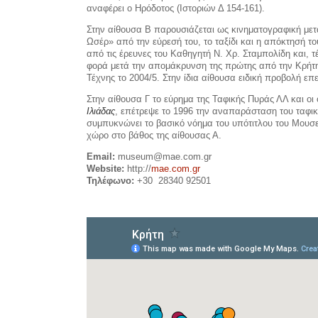
αναφέρει ο Ηρόδοτος (Ιστοριών Δ 154-161).
Στην αίθουσα Β παρουσιάζεται ως κινηματογραφική μεταφ
Ωσέρ» από την εύρεσή του, το ταξίδι και η απόκτησή τ
από τις έρευνες του Καθηγητή Ν. Χρ. Σταμπολίδη και, 
φορά μετά την απομάκρυνση της πρώ­της από την Κρήτη
Τέχνης το 2004/5. Στην ίδια αίθουσα ειδική προβολή επ
Στην αίθουσα Γ το εύρημα της Ταφικής Πυράς ΛΛ και οι
Ιλιάδας
, επέτρεψε το 1996 την αναπαράσταση του ταφικο
συμπυκνώνει το βασικό νόημα του υπότιτλου του Μουσε
χώρο στο βάθος της αίθουσας Α.
Email:
museum@mae.com.gr
Website:
http://
mae.com.gr
Τηλέφωνο:
+30
28340 92501