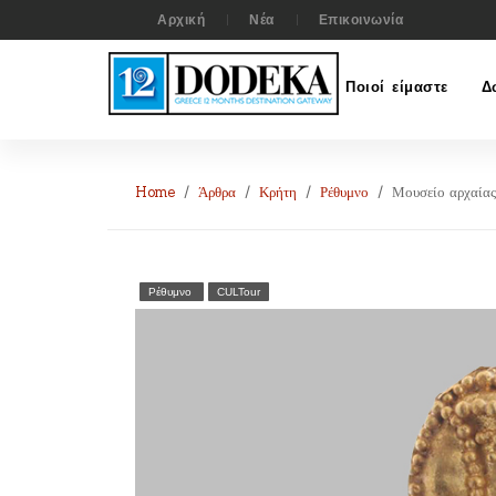
Αρχική
Νέα
Επικοινωνία
Ποιοί είμαστε
Δ
Home
Άρθρα
Κρήτη
Ρέθυμνο
Μουσείο αρχαίας
Ρέθυμνο
CULTour