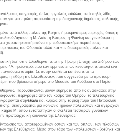
αγάλματα, επιγραφές, όπλα, ερ­γαλεία, ειδώλια, από πηλό, λίθο,
ησαν για μια πρώτη παρουσίαση της διαχρονικής δημόσιας, πολιτικής,
ερνας.
γμένα από άλλες πόλεις της Κρήτης ή μακρινότερες περιοχές, όπως η
τολικού Αιγαίου, η Μ. Ασία, η Κύπρος, η Φοινίκη και γενικότερα η
μια χαρακτηριστική εικόνα της «οδυσσεια­κής» περιπέτει­ας,
εριπέτειες του Οδυσσέα αλλά και «τις διαφορετικές πόλεις και
3).
ρευτική ζωή στην Ελεύθερνα, από την Πρώιμη Εποχή του Σιδήρου έως
ημείο 4Α, ηρώ­ο-ιερό, που εάν ερμηνευτεί ως κενοτάφιο, αποτελεί ένα
αγκόσμια ιστο­ρία. Σε αυτήν εκτίθεται και ένα από τα
ρας, η «Κόρη της Ελεύθερνας», που συγγενεύει με το αριστουρ­
έρ», που βρίσκεται σήμερα στο Μουσείο του Λούβρου στο Παρίσι.
λεύθερνας. Παρουσιάζονται μόνον ευρήματα από τις ανασκαφές στην
ραφούνται περιγραφές από τον κόσμο του Ομήρου: το τελετουργικό
ι­γράφονται στην
Ιλιάδα
και κυρίως στην ταφική πυρά του Πατρόκλου
 Επίσης, σκιαγραφείται μια κοινωνία ηρώων πολεμιστών και αγέρωχων
 κτήριο Μ, όπου εντοπίστηκαν οι σκελετοί τεσσάρων γυναικών
στην πρωτοαρχαϊκή κοινωνία της Ελεύθερνας.
γκέντρωσης των αποτεφρωμένων οστών και των όπλων, των πλούσιων
τών της Ελεύθερνας. Μέσα στον τάφο των «πολεμιστών» βρέθηκε και