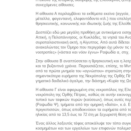
συνεχόμενες αίθουσες.
Η αίθουσα Α περιλαμβάνει τα εκθέματα εκείνα (αγγεία, 
μέταλλα, φαγεντιανή, ελεφα­ντόδοντο κτλ.) που επελέγ
θρησκευτικής, κοινωνικής και ιδιω­τικής ζωής της Ελεύθ
Δεσπόζει εδώ μια μεγάλη προθή­κη με αντικείμενα ειση
Ατ­τική, η Πελοπόννησος, οι Κυκλάδες, τα νησιά του Ανα
συροπαλαιστινιακή ακτή, η Αίγυπτος. Από αυτά δί­δεται 
ανακαλώντας τον Όμηρο που περιγράφει όχι μό­νον τις π
νοοτροπίες» («άστεα και νόον έγνω» Ραψωδία α, στιχ. 
Στην αίθουσα Β αναπτύσσεται η θρησκευτική και η λατ
και τα βυζαντινά χρόνια. Παρουσιάζε­ται, επίσης, το Μν
από τα πρώτα μνημεία του «αγνώστου» στρατιώτη στην π
σημαντικότερα ευρήματα της Νεκρόπολης της Ορθής Πέ­τ
γηματικό δαιδαλικό άγαλμα, την διάσημη «Κυρία της Ωσ
Η αίθουσα Γ είναι αφιερωμένη στις νεκροπόλεις της Ε
νεκρόπολη της Ορθής Πέτρας, καθώς σε αυ­τήν εικονογ
τυ­πικό των ταφικών πυρών (καύσεων), όπως αυτές περ
(Ραψωδία Ψ), τμή­ματα από την ομηρική «δαίτα», κ.ά.
πριγκιπισσών, όπως αποδεικνύουν τα ευρήματα από το
ηλικίας από τα 13,5 έως τα 72 έτη με ξεχωριστή θέση 
Ένας άλλος λαξευτός τάφος απο­κάλυψε τον τόπο συ
κο­σμημάτων και των εργαλείων των επιφανών πολεμισ