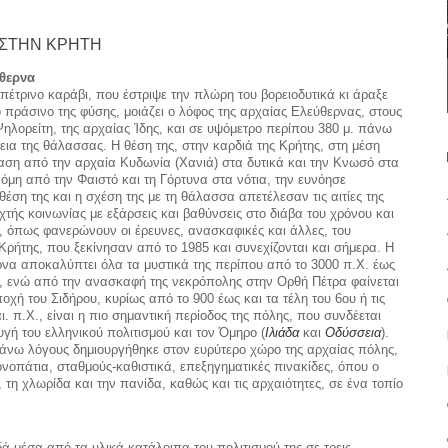
ΣΤΗΝ ΚΡΗΤΗ
θερνα
πέτρινο καράβι, που έστριψε την πλώρη του βορειοδυτικά κι άραξε
 πράσινο της φύσης, μοιάζει ο λόφος της αρχαίας Ελεύθερνας, στους
ηλορείτη, της αρχαίας Ίδης, και σε υψόμετρο περίπου 380 μ. πάνω
εια της θάλασσας. Η θέση της, στην καρδιά της Κρήτης, στη μέση
ση από την αρχαία Κυδωνία (Χανιά) στα δυτικά και την Κνωσό στα
κόμη από την Φαιστό και τη Γόρτυνα στα νότια, την ευνόησε
έση της και η σχέση της με τη θάλασσα απετέλεσαν τις αιτίες της
χτής κοινωνί­ας με εξάρσεις και βαθύνσεις στο διάβα του χρόνου και
ς, όπως φανερώ­νουν οι έρευνες, ανασκαφικές και άλλες, του
Κρήτης, που ξεκίνησαν από το 1985 και συνεχίζονται και σήμερα. Η
να αποκαλύπτει όλα τα μυστικά της περίπου από το 3000 π.Χ. έως
Χ., ενώ από την ανασκαφή της νεκρόπολης στην Ορθή Πέτρα φαίνεται
οχή του Σιδήρου, κυρίως από το 900 έως και τα τέλη του 6ου ή τις
ι. π.Χ., είναι η πιο σημαντική πε­ρίοδος της πόλης, που συνδέεται
υγή του ελληνικού πολιτισμού και τον Όμηρο (
Ιλιάδα
και
Οδύσσεια
).
άνω λόγους δημι­ουργήθηκε στον ευρύτερο χώρο της αρχαίας πόλης,
νοπάτια, σταθ­μούς-καθιστικά, επεξηγηματικές πινακίδες, όπου ο
τη χλωρίδα και την πανίδα, καθώς και τις αρχαι­ότητες, σε ένα τοπίο
δά μέσα από τα υλικά κα­τάλοιπα του πολιτισμού της σε τρεις