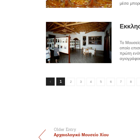
μέσα μπορε
Εκκλησ
Το Μουσείο
οποίο επισ
πρώτη ενότ
αγιογράφο
1
2
3
4
5
6
7
8
Older Entry
Αρχαιολογικό Μουσείο Χίου