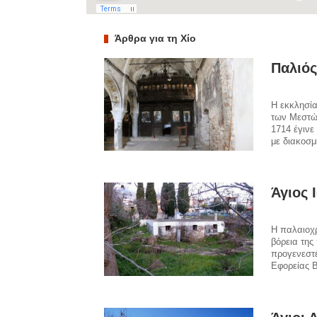
Άρθρα για τη Χίο
Παλιός
Η εκκλησία
των Μεστών
1714 έγινε
με διακοσμ
Άγιος 
Η παλαιοχρ
βόρεια της 
προγενεστ
Εφορείας Β