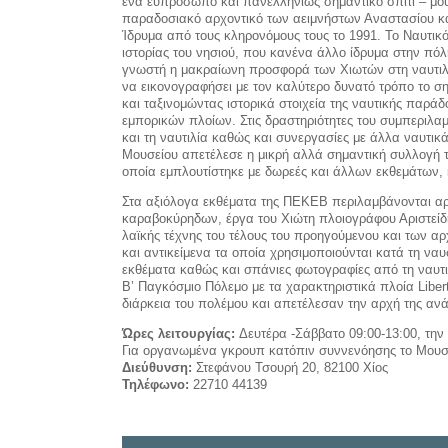
ένα ευπρόσωπο και πανελληνίως σημαντικό σπίτι – μουσ
παραδοσιακό αρχοντικό των αειμνήστων Αναστασίου κ
Ίδρυμα από τους κληρονόμους τους το 1991. Το Ναυτικό
ιστορίας του νησιού, που κανένα άλλο ίδρυμα στην πόλη
γνωστή η μακραίωνη προσφορά των Χιωτών στη ναυτιλία
να εικονογραφήσει με τον καλύτερο δυνατό τρόπο το ση
και ταξινομώντας ιστορικά στοιχεία της ναυτικής παράδο
εμπορικών πλοίων. Στις δραστηριότητες του συμπεριλαμ
και τη ναυτιλία καθώς και συνεργασίες με άλλα ναυτικ
Μουσείου απετέλεσε η μικρή αλλά σημαντική συλλογή 
οποία εμπλουτίστηκε με δωρεές και άλλων εκθεμάτων, 
Στα αξιόλογα εκθέματα της ΠΕΚΕΒ περιλαμβάνονται αρ
καραβοκύρηδων, έργα του Χιώτη πλοιογράφου Αριστείδ
λαϊκής τέχνης του τέλους του προηγούμενου και των α
και αντικείμενα τα οποία χρησιμοποιούνται κατά τη 
εκθέματα καθώς και σπάνιες φωτογραφίες από τη ναυτική
Β’ Παγκόσμιο Πόλεμο με τα χαρακτηριστικά πλοία Lib
διάρκεια του πολέμου και απετέλεσαν την αρχή της ανά
Ώρες λειτουργίας:
Δευτέρα -Σάββατο 09:00-13:00, την
Για οργανωμένα γκρουπ κατόπιν συννενόησης το Μουσεί
Διεύθυνση:
Στεφάνου Τσουρή 20, 82100 Χίος
Τηλέφωνο:
22710 44139