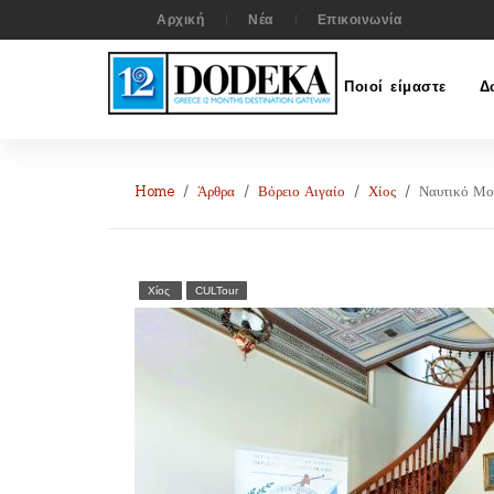
Αρχική
Νέα
Επικοινωνία
Ποιοί είμαστε
Δ
Home
Άρθρα
Βόρειο Αιγαίο
Χίος
Ναυτικό Μο
Χίος
CULTour