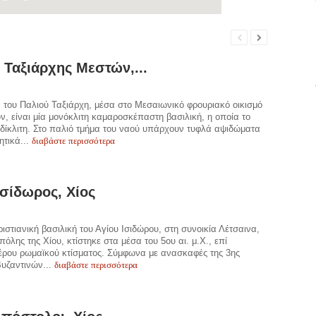
 Ταξιάρχης Μεστών,...
 του Παλιού Ταξιάρχη, μέσα στο Μεσαιωνικό φρουριακό οικισμό
, είναι μία μονόκλιτη καμαροσκέπαστη βασιλική, η οποία το
 δίκλιτη. Στο παλιό τμήμα του ναού υπάρχουν τυφλά αψιδώματα
διαβάστε περισσότερα
ητικά...
Ισίδωρος, Χίος
ιστιανική βασιλική του Αγίου Ισιδώρου, στη συνοικία Λέτσαινα,
πόλης της Χίου, κτίστηκε στα μέσα του 5ου αι. μ.Χ., επί
έρου ρωμαϊκού κτίσματος. Σύμφωνα με ανασκαφές της 3ης
διαβάστε περισσότερα
υζαντινών...