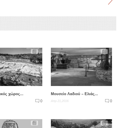
ικός χώρος...
Μουσείο Λαδιού – Ελιάς...
0
0
Απρ 21,2016