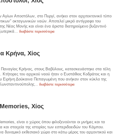
Απόστολοι, Χίος
 Αγίων Αποστόλων, στο Πυργί, ανήκει στον αρχιτεκτονικό τύπο
τικων" οκταγωνικών ναών. Αποτελεί μικρό αντίγραφο του
της Νέας Μονής και είναι ένα άριστα διατηρούμενο βυζαντινό
διαβάστε περισσότερα
ξωτερικά...
α Κρήνα, Χίος
 Παναγίας Κρήνας, στους Βαβύλους, κατασκευάστηκε στα τέλη
ι. Κτήτορες του αρχικού ναού ήταν ο Ευστάθιος Κοδράτος και η
ου Ειρήνη Δούκαινα Πεπαγωμένη που ανήκαν στον κύκλο της
διαβάστε περισσότερα
 Κωνσταντινούπολης...
 Memories, Χίος
Memories, είναι ο χώρος όπου φιλοξενούνται οι μνήμες και τα
α και στοιχεία της ιστορίας των εσπεριδοειδών του Κάμπου.
να δυναμικό εκθεσιακό χώρο στο κάτω μέρος του αρχοντικού και