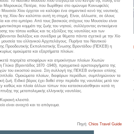
είο. Το Ναυτικό Μουσείο Χίου στεγάζεται στο κέντρο της πόλης στο
αι Μαρουκώς Πατέρα, που δωρίθηκε στο ομώνυμο Κοινωφελές
 Μουσείο Χίου έρχεται να καλύψει ένα σημαντικό κενό της ναυτικής
 της Χίου δεν καλύπτει αυτή τη στιγμή. Είναι, άλλωστε, σε όλους
 και στο εμπόριο. Από τους βασικούς στόχους του Μουσείου είναι
μαντικότερο κομμάτι της ζωής του νησιού, συλλέγοντας αντικείμενα
σης του τόπου καθώς και τις εξελίξεις της ναυτιλίας και των
βάνονται διαλέξεις και συνέδρια με θέματα πάντα σχετικά με την Χίο
ά μουσεία του ελληνικού Αρχιπελάγους. Πυρήνα του Ναυτικού
της Προοδευτικής Εκπολιτιστικής Ένωσης Βροντάδου (ΠΕΚΕΒ) η
κυρίως ομοιώματα και εξαρτήματα πλοίων.
κετά πορτρέτα ιστιοφόρων και ατμοκίνητων πλοίων Χιωτών
η Γλύκα (Βροντάδος 1870 -1940), πραγματικά αριστουργήματα της
ρχών του εικοστού αιώνα. Στη συλλογή της ΠΕΚΕΒ ανήκουν επίσης
ναυσιπλοΐα. Ομοιώματα πλοίων, διαφόρων περιόδων, συμπληρώνουν τα
 ζωή. Ειδικό βάρος έχει δοθεί στην περίοδο της ναυτιλίας μετά τον
erty καθώς και πλοία άλλων τύπων που κατασκευάσθηκαν κατά τη
πτυξης της μεταπολεμικής ελληνικής ναυτιλίας.
 Κυριακή κλειστά.
ο είναι ανοιχτό και το απόγευμα.
Πηγή:
Chios Travel Guide