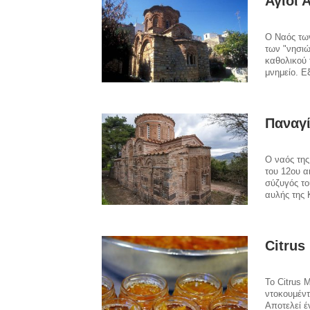
Άγιοι 
Ο Ναός των
των "νησιώ
καθολικού 
μνημείο. Ε
Παναγί
Ο ναός της
του 12ου α
σύζυγός τ
αυλής της
Citrus
Το Citrus 
ντοκουμέντ
Αποτελεί έ