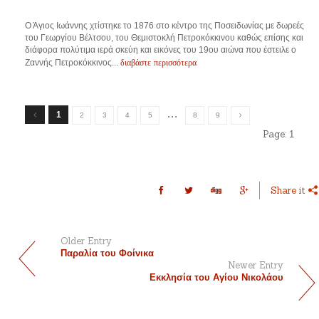
Ο Άγιος Ιωάννης χτίστηκε το 1876 στο κέντρο της Ποσειδωνίας με δωρεές
του Γεωργίου Βέλτσου, του Θεμιστοκλή Πετροκόκκινου καθώς επίσης και
διάφορα πολύτιμα ιερά σκεύη και εικόνες του 19ου αιώνα που έστειλε ο
διαβάστε περισσότερα
Ζαννής Πετροκόκκινος...
…
1
2
3
4
5
8
9
Page:
1
Share it
Older Entry
Παραλία του Φοίνικα
Newer Entry
Εκκλησία του Αγίου Νικολάου