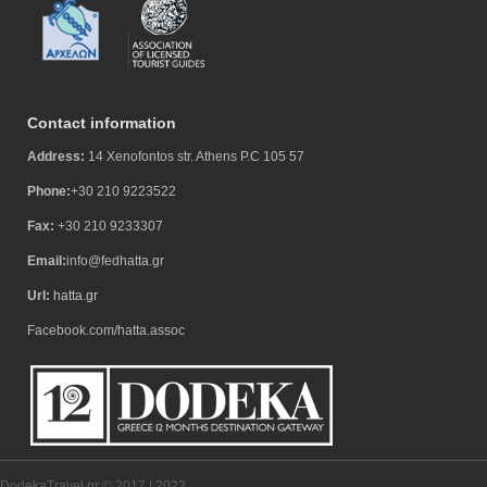
Contact information
Address:
14 Xenofontos str. Athens P.C 105 57
Phone:
+30 210 9223522
Fax:
+30 210 9233307
Email:
info@fedhatta.gr
Url:
hatta.gr
Facebook.com/hatta.assoc
DodekaTravel.gr © 2017 | 2022