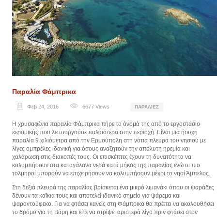
Παραλία Φάμπρικα
Φεβ 24, 2016
6677
Views
ΠΑΡΑΛΊΕΣ
Η χρυσαφένια παραλία Φάμπρικα πήρε το όνομά της από το εργοστάσιο
κεραμικής που λειτουργούσε παλαιότερα στην περιοχή. Είναι μια ήσυχη
παραλία 9 χιλιόμετρα από την Ερμούπολη στη νότια πλευρά του νησιού με
λίγες ομπρέλες ιδανική για όσους αναζητούν την απόλυτη ηρεμία και
χαλάρωση στις διακοπές τους. Οι επισκέπτες έχουν τη δυνατότητα να
κολυμπήσουν στα καταγάλανα νερά κατά μήκος της παραλίας ενώ οι πιο
τολμηροί μπορούν να επιχειρήσουν να κολυμπήσουν μέχρι το νησί Άμπελος.
Στη δεξιά πλευρά της παραλίας βρίσκεται ένα μικρό λιμανάκι όπου οι ψαράδες
δένουν τα καΐκια τους και αποτελεί ιδανικό σημείο για ψάρεμα και
ψαροντούφεκο. Για να φτάσει κανείς στη Φάμπρικα θα πρέπει να ακολουθήσει
το δρόμο για τη Βάρη και είτε να στρίψει αριστερά λίγο πριν φτάσει στον