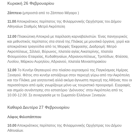
Κυριακή 26 Φεβρουαρίου
Ζάππειο
(μπροστά από το Ζάππειο Μέγαρο )
11.00
Αποκριάτικος περίπατος της Φιλαρμονικής Ορχήστρας του Δήμου
Αθηναίων Σταθμός Μετρό Ακρόπολη
12.00
Πλακιώτικη Αποκριά με παρέλαση καρναβαλιστών. Ένας πανηγυρικός
και μεθυστικός περίπατος στα στενά της Πλάκας με μουσικά όργανα, χορό και
αποκριάτικα τραγούδια από τις Μορφές Έκφρασης. Διαδρομή: Mετρό
Ακροπόλεως, Σέλλεϋ, Βύρωνος, πλατεία αγίας Αικατερίνης, πλατεία
Φιλομούσου Εταιρείας, Κυδαθηναίων, Αδριανουπόλεως, Τριπόδων, Φλέσσα,
Λυσίου, Μάρκου Αυρηλίου, Αδριανού, πλατεία Μοναστηρακίου
12.00
7ο Κυνήγι Θησαυρού στο πλαίσιο εορτασμού της Παγκόσμιας Ημέρας
Ξεναγού. Φέτος στο κυνήγι εστιάζουμε στην περιοχή γύρω από την Ακρόπολη
και την Πλάκα, μια γοητευτική αλλά ακόμα άγνωστη περιοχή της Αθήνας που οι
περισσότεροι από εμάς γνωρίζουμε μόνο ως τουριστικό προορισμό. Εγγραφές
και σημείο συνάντησης στο εστιατόριο ‘Διόνυσος’ στην Ακρόπολη από τις
10.00-12.00. Σε συνεργασία με το Σωματείο Ελλήνων Ξεναγών.
Καθαρά Δευτέρα 27 Φεβρουαρίου
Λόφος Φιλοπάππου
10.00
Αποκριάτικος περίπατος της Φιλαρμονικής Ορχήστρας του Δήμου
Αθηναίων.