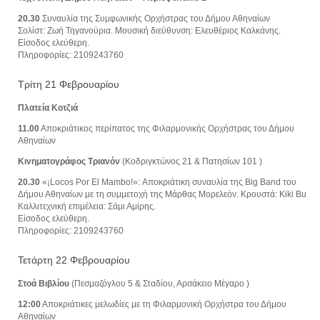
20.30
Συναυλία της Συμφωνικής Ορχήστρας του Δήμου Αθηναίων
Σολίστ: Ζωή Τηγανούρια. Μουσική διεύθυνση: Ελευθέριος Καλκάνης.
Είσοδος ελεύθερη.
Πληροφορίες: 2109243760
Τρίτη 21 Φεβρουαρίου
Πλατεία Κοτζιά
11.00
Αποκριάτικος περίπατος της Φιλαρμονικής Ορχήστρας του Δήμου
Αθηναίων
Κινηματογράφος Τριανόν
(Κοδριγκτώνος 21 & Πατησίων 101 )
20.30
«¡Locos Por El Mambo!»: Αποκριάτικη συναυλία της Big Band του
Δήμου Αθηναίων με τη συμμετοχή της Μάρθας Μορελεόν. Κρουστά: Kiki Bu
Καλλιτεχνική επιμέλεια: Σάμι Αμίρης.
Είσοδος ελεύθερη.
Πληροφορίες: 2109243760
Τετάρτη 22 Φεβρουαρίου
Στοά Βιβλίου
(Πεσμαζόγλου 5 & Σταδίου, Αρσάκειο Μέγαρο )
12:00
Αποκριάτικες μελωδίες με τη Φιλαρμονική Ορχήστρα του Δήμου
Αθηναίων