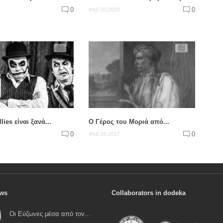
0
0
Φεβ 10,2018
llies είναι ξανά...
Ο Γέρος του Μοριά από...
0
0
Φεβ 24,2017
ews
Collaborators in dodeka
Οι Εύζωνες μέσα από τον...