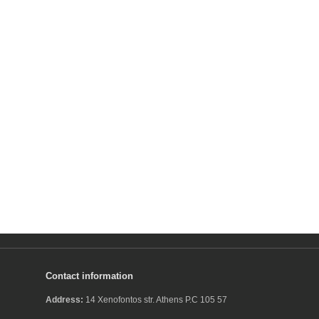
Contact information
Address:
14 Xenofontos str. Athens P.C 105 57