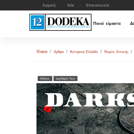
Αρχική
Νέα
Επικοινωνία
Ποιοί είμαστε
Δ
Home
Άρθρα
Κεντρική Ελλάδα
Νομός Αττικής
Αθήνα
dayNight Tour