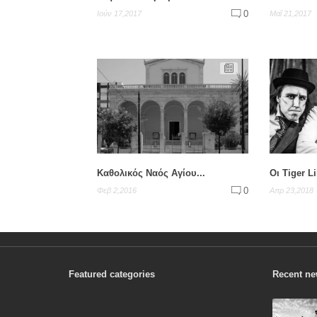
0
Ιούν 17,2017
Μαΐ 21,2017
Καθολικός Ναός Αγίου...
Οι Tiger Li
0
Φεβ 2,2016
Απρ 23,2018
Featured categories
Recent n