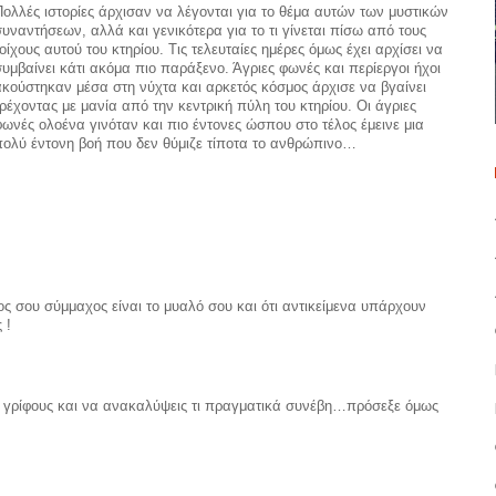
Πολλές ιστορίες άρχισαν να λέγονται για το θέμα αυτών των μυστικών
συναντήσεων, αλλά και γενικότερα για το τι γίνεται πίσω από τους
οίχους αυτού του κτηρίου. Τις τελευταίες ημέρες όμως έχει αρχίσει να
συμβαίνει κάτι ακόμα πιο παράξενο. Άγριες φωνές και περίεργοι ήχοι
ακούστηκαν μέσα στη νύχτα και αρκετός κόσμος άρχισε να βγαίνει
τρέχοντας με μανία από την κεντρική πύλη του κτηρίου. Οι άγριες
φωνές ολοένα γινόταν και πιο έντονες ώσπου στο τέλος έμεινε μια
πολύ έντονη βοή που δεν θύμιζε τίποτα το ανθρώπινο…
ος σου σύμμαχος είναι το μυαλό σου και ότι αντικείμενα υπάρχουν
 !
υς γρίφους και να ανακαλύψεις τι πραγματικά συνέβη…πρόσεξε όμως