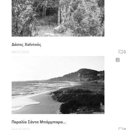
Δάσος Χαϊντούς
0
Μαΐ 27,2016
Παραλία Σάντα Μπάρμπαρα...
0
Ιούλ 10,2017