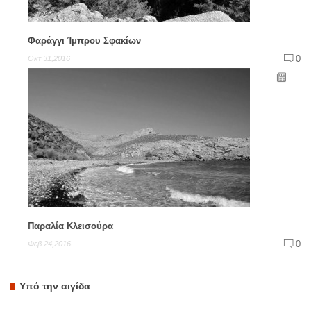
Φαράγγι Ίμπρου Σφακίων
0
Οκτ 31,2016
Παραλία Κλεισούρα
0
Φεβ 24,2016
Υπό την αιγίδα