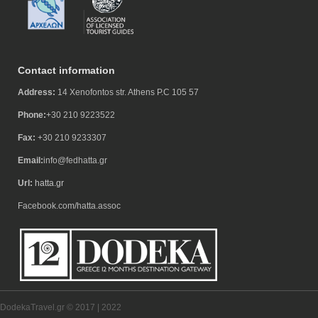
Contact information
Address:
14 Xenofontos str. Athens P.C 105 57
Phone:
+30 210 9223522
Fax:
+30 210 9233307
Email:
info@fedhatta.gr
Url:
hatta.gr
Facebook.com/hatta.assoc
DodekaTravel.gr © 2017 | 2022