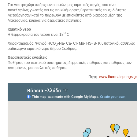
Στο Λουτροχώρι υπάρχουν oι ομώνυμες ιαματικές πηγές, που είναι
πανελληνίως γνωστές για τις ποικιλόμορφες θεραπευτικές τους ιδιότητες.
Λειτούργησαν κατά το παρελθόν με επισκέπτες από διάφορα μέρη της
Μακεδονίας, κυρίως για δερματικές παθήσεις.
Ιαματικό νερό
ο
Η θερμοκρασία του νερού είναι 18
C
Χαρακτηρισμός: Ψυχρό HCO
-Na- Ca- Cl- Mg- HS- B- K υποτονικό, ασθενώς
3
ραδιενεργό ιαματικό νερό δήμου Σκύδρας.
Θεραπευτικές ενδείξεις
Παθήσεις του πεπτικού συστήματος, δερματικές παθήσεις και παθήσεις των
πνευμόνων, μυοσκελετικές παθήσεις
Πηγή:
www.thermalsprings.gr