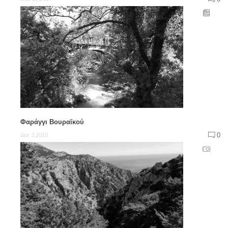
Φαράγγι Βουραϊκού
0
Δεκ 3,2015