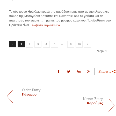
Το σύγχρονο Ηράκλειο κρατά την παράδοση μιας από τις πιο ελκυστικές
πόλεις της Μεσογείου! Καλύπτει και ικανοποιεί όλα τα γούστα και τις
απαιτήσεις του επισκέπτη, μα και του μόνιμου κατοίκου. Τα αξιοθέατα στο
διαβάστε περισσότερα
Ηράκλειο είναι...
…
1
2
3
4
5
9
10
Page:
1
Share it
Older Entry
Πάνορμο
Newer Entry
Καρούμες