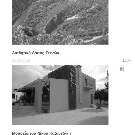
Αισθητικό Δάσος Στενών...
0
Μαΐ 26,2016
Μουσείο του Νίκου Καζαντζάκη