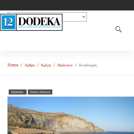
Home
Άρθρα
Κρήτη
Ηράκλειο
Κουδουμάς
Ηράκλειο
Green Greece