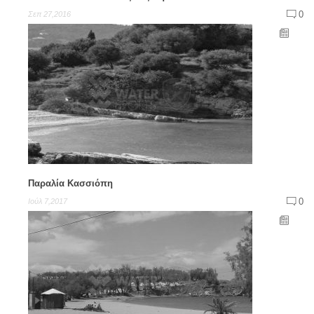
0
Σεπ 27,2016
Παραλία Κασσιόπη
0
Ιούλ 7,2017