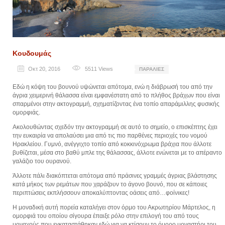
Κουδουμάς
Οκτ 20, 2016
5511
Views
ΠΑΡΑΛΊΕΣ
Εδώ η κόψη του βουνού υψώνεται απότομα, ενώ η διάβρωσή του από την
άγρια χειμερινή θάλασσα είναι εμφανέστατη από το πλήθος βράχων που είναι
σπαρμένοι στην ακτογραμμή, σχηματίζοντας ένα τοπίο απαράμιλλης φυσικής
ομορφιάς.
Ακολουθώντας σχεδόν την ακτογραμμή σε αυτό το σημείο, ο επισκέπτης έχει
την ευκαιρία να απολαύσει μια από τις πιο παρθένες περιοχές του νομού
Ηρακλείου. Γυμνό, ανέγγιχτο τοπίο από κοκκινόχρωμα βράχια που άλλοτε
βυθίζεται, μέσα στο βαθύ μπλε της θάλασσας, άλλοτε ενώνεται με το απέραντο
γαλάζιο του ουρανού.
Άλλοτε πάλι διακόπτεται απότομα από πράσινες γραμμές άγριας βλάστησης
κατά μήκος των ρεμάτων που χαράζουν το άγονο βουνό, που σε κάποιες
περιπτώσεις εκπλήσσουν αποκαλύπτοντας οάσεις από…φοίνικες!
Η μοναδική αυτή πορεία καταλήγει στον όρμο του Ακρωτηρίου Μάρτελος, η
ομορφιά του οποίου σίγουρα έπαιξε ρόλο στην επιλογή του από τους
μοναχούς που εγκαταστάθηκαν εδώ για να κτίσουν το όμορο μοναστήρι του