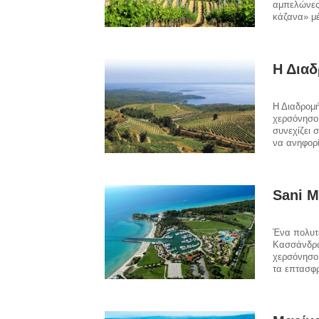
αμπελώνες
κάζανα» μ
Η Διαδ
Η Διαδρομή
χερσόνησο 
συνεχίζει 
να ανηφορί
Sani Μ
Ένα πολυτε
Κασσάνδρα
χερσόνησο 
τα επτασφρ