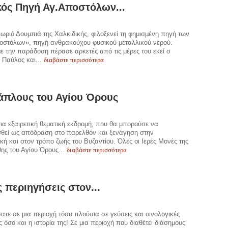
κός Πηγή Αγ.Αποστόλων...
χωριό Δουμπιά της Χαλκιδικής, φιλοξενεί τη φημισμένη πηγή των
οστόλων», πηγή ανθρακούχου φυσικού μεταλλικού νερού.
 την παράδοση πέρασε αρκετές από τις μέρες του εκεί ο
διαβάστε περισσότερα
 Παύλος και...
άπλους του Αγίου Όρους
για εξαιρετική θεματική εκδρομή, που θα μπορούσε να
σθεί ως απόδραση στο παρελθόν και ξενάγηση στην
ική και στον τρόπο ζωής του Βυζαντίου. Όλες οι Ιερές Μονές της
διαβάστε περισσότερα
θης του Αγίου Όρους...
ς περιηγήσεις στον...
τε σε μια περιοχή τόσο πλούσια σε γεύσεις και οινολογικές
 όσο και η ιστορία της! Σε μια περιοχή που διαθέτει διάσημους