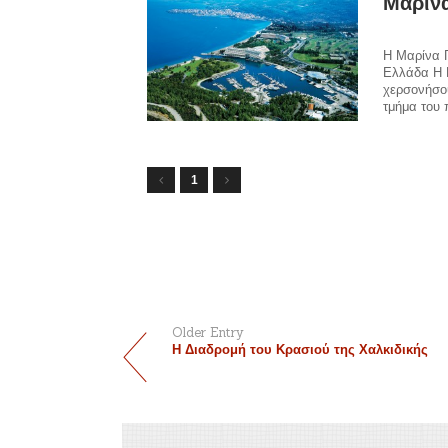
Μαρίν
Η Μαρίνα Π
Ελλάδα Η 
χερσονήσου
τμήμα του 
1
Older Entry
Η Διαδρομή του Κρασιού της Χαλκιδικής