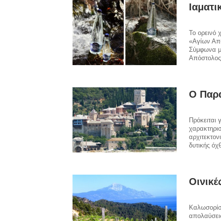
Ιαματι
Το ορεινό 
«Αγίων Απ
Σύμφωνα με
Απόστολος
Ο Παρ
Πρόκειται 
χαρακτηρι
αρχιτεκτον
δυτικής όχ
Οινικέ
Καλωσορίσα
απολαύσεις