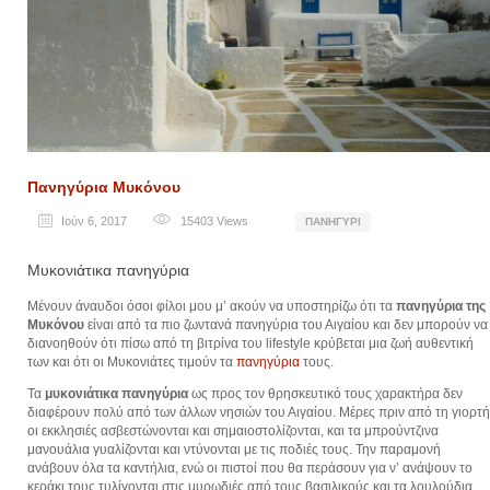
Πανηγύρια Μυκόνου
Ιούν 6, 2017
15403
Views
ΠΑΝΗΓΎΡΙ
Μυκονιάτικα πανηγύρια
Μένουν άναυδοι όσοι φίλοι μου μ’ ακούν να υποστηρίζω ότι τα
πανηγύρια της
Μυκόνου
είναι από τα πιο ζωντανά πανηγύρια του Αιγαίου και δεν μπορούν να
διανοηθούν ότι πίσω από τη βιτρίνα του lifestyle κρύβεται μια ζωή αυθεντική
των και ότι οι Μυκονιάτες τιμούν τα
πανηγύρια
τους.
Τα
μυκονιάτικα πανηγύρια
ως προς τον θρησκευτικό τους χαρακτήρα δεν
διαφέρουν πολύ από των άλλων νησιών του Αιγαίου. Μέρες πριν από τη γιορτή
οι εκκλησιές ασβεστώνονται και σημαιοστολίζονται, και τα μπρούντζινα
μανουάλια γυαλίζονται και ντύνονται με τις ποδιές τους. Την παραμονή
ανάβουν όλα τα καντήλια, ενώ οι πιστοί που θα περάσουν για ν’ ανάψουν το
κεράκι τους τυλίγονται στις μυρωδιές από τους βασιλικούς και τα λουλούδια.