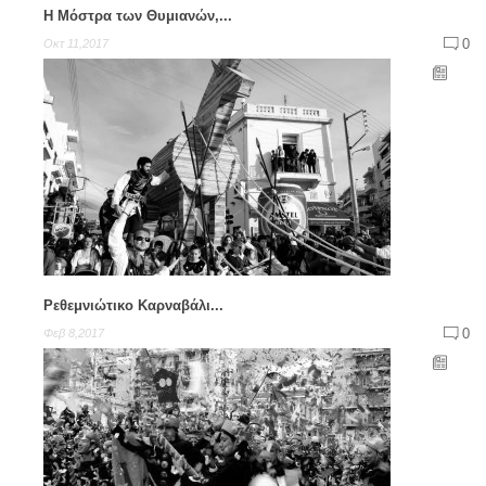
Η Μόστρα των Θυμιανών,...
0
Οκτ 11,2017
Ρεθεμνιώτικο Καρναβάλι...
0
Φεβ 8,2017