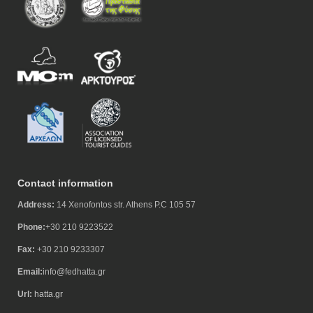
Contact information
Address:
14 Xenofontos str. Athens P.C 105 57
Phone:
+30 210 9223522
Fax:
+30 210 9233307
Email:
info@fedhatta.gr
Url:
hatta.gr