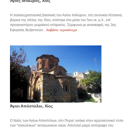
Άγιος Ισίδωρος, Χίος
Η παλαιοχριστιανική βασιλική του Αγίου Ισιδώρου, στη συνοικία Λέτσαινα,
βόρεια της πόλης της Χίου, κτίστηκε στα μέσα του 5ου αι. μ.Χ., επί
προγενεστέρου ρωμαϊκού κτίσματος. Σύμφωνα με ανασκαφές της 3ης
διαβάστε περισσότερα
Εφορείας Βυζαντινών...
Άγιοι Απόστολοι, Χίος
Ο Ναός των Αγίων Αποστόλων, στο Πυργί, ανήκει στον αρχιτεκτονικό τύπο
των "νησιώτικων" οκταγωνικών ναών. Αποτελεί μικρό αντίγραφο του