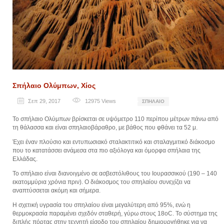
Σπήλαιο Ολύμπων, Χίος
Σεπ 29, 2017
12975
Views
ΣΠΉΛΑΙΟ
Το σπήλαιο Ολύμπων βρίσκεται σε υψόμετρο 110 περίπου μέτρων πάνω από
τη θάλασσα και είναι σπηλαιοβάραθρο, με βάθος που φθάνει τα 52 μ.
Έχει έναν πλούσιο και εντυπωσιακό σταλακτιτικό και σταλαγμιτικό διάκοσμο
που το κατατάσσει ανάμεσα στα πιο αξιόλογα και όμορφα σπήλαια της
Ελλάδας.
Το σπήλαιο είναι διανοιγμένο σε ασβεστόλιθους του Ιουρασσικού (190 – 140
εκατομμύρια χρόνια πριν). Ο διάκοσμος του σπηλαίου συνεχίζει να
αναπτύσσεται ακόμη και σήμερα.
Η σχετική υγρασία του σπηλαίου είναι μεγαλύτερη από 95%, ενώ η
θερμοκρασία παραμένει σχεδόν σταθερή, γύρω στους 18οC. Το σύστημα της
διπλής πόρτας στην τεχνητή είσοδο του σπηλαίου δημιουργήθηκε για να