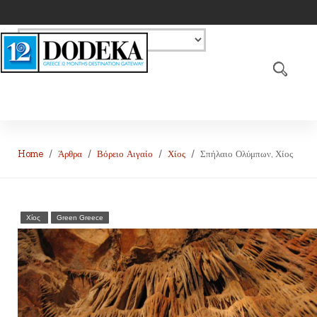
Home
Άρθρα
Βόρειο Αιγαίο
Χίος
Σπήλαιο Ολύμπων, Χίος
Χίος
Green Greece