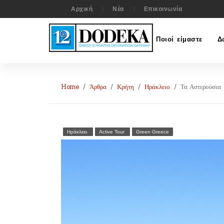
Αρχική
Νέα
Επικοινωνία
Ποιοί είμαστε
Δ
Home
Άρθρα
Κρήτη
Ηράκλειο
Τα Αστερούσια
Ηράκλειο
Active Tour
Green Greece