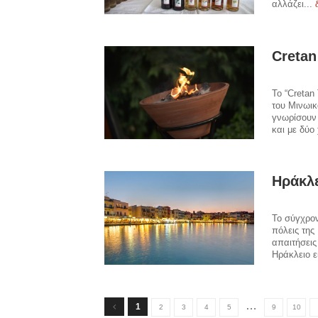
αλλάζει...
Cretan
Το “Cretan
του Μινωικ
γνωρίσουν 
και με δύο
Ηράκλ
Το σύγχρον
πόλεις της
απαιτήσεις
Ηράκλειο ε
…
1
2
3
4
5
9
10