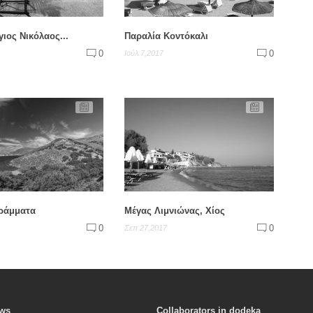
ιος Νικόλαος...
Παραλία Κοντόκαλι
0
0
Ιούλ 7,2017
ράμματα
Μέγας Λιμνιώνας, Χίος
0
0
Σεπ 27,2017
ews
Collaborators in dodeka