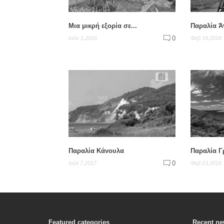
Μια μικρή εξορία σε...
Παραλία Άγ
0
Ιούν 1,2016
Φεβ 19,2016
Παραλία Κάνουλα
Παραλία Γ
0
Ιούλ 7,2017
Φεβ 23,2016
Featured categories
Recent n