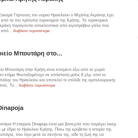
Σοκαρά Γόρτυνας του νομού Ηρακλείου ο Μιχάλης Αεράκης έχει
α από τα πιο πρότυπα τυροκομεία της Κρήτης. Τα τυροκομικά
Αεράκη παράγονται αποκλειστικά από αιγοπρόβειο γάλα που
διαβάστε περισσότερα
 από...
ιείο Μπουτάρη στο...
είο Μπουτάρη στην Κρήτη είναι κτισμένο έξω από το χωριό
το κτήμα Φανταξομέτοχο σε απόσταση μόλις 8 χλμ. από το
 πόλης του Ηρακλείου και αποτελεί το στολίδι της αμπελουργικής
διαβάστε περισσότερα
νες. Το...
Dinapoja
απόγια H εταιρεία Dinapoja είναι μια βιοτεχνία που παράγει λικέρ
α με έδρα το Ηράκλειο Κρήτης. Πίσω της κρύβεται η ιστορία της
ναπόγια, που λίγο μετά τα πενήντα της, είδε τη ζωή της να