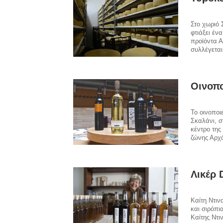
Στο χωριό 
φτιάξει έν
προϊόντα 
συλλέγεται
Οινοπο
Το οινοποι
Σκαλάνι, σ
κέντρο της
ζώνης Αρχά
Λικέρ 
Καίτη Ντιν
και σιρόπι
Καίτης Ντι