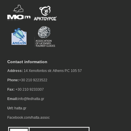
Contact information
Address:
14 Xenofontos str. Athens P.C 105 57
Phone:
+30 210 9223522
Fax:
+30 210 9233307
Email:
info@fedhatta.gr
Url:
hatta.gr
Facebook.com/hatta.assoc