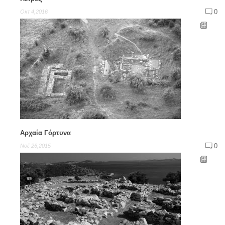
0
Οκτ 4,2016
Αρχαία Γόρτυνα
0
Νοέ 26,2015