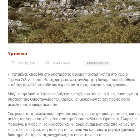
Υρτακίνα
Οκτ 19, 2016
8541
Views
ΑΡΧΑΙΟΛΟΓΊΑ
Η Υρτακίνα, κτισμένη στο δυσπρόσιτο ύψωμα “Καστρί” κοντά στο χωριό
Τεμένια Σελίνου, υπήρξε ισχυρή μεσόγεια, ανεξάρτητη δύναμη που ιδρύθηκε
κατά την αρχαϊκή περίοδο και άκμασε κατά τους ελληνιστικούς χρόνους.
Μαζί με την Λισό, η Υρτακίνα βάζει στις αρχές του 3ου αι. π.Χ. τις βάσεις για τη
σύσταση της Ομοσπονδίας των Ορείων, δημιουργώντας τον πρώτο κοινό
μεταξύ τους νομισματικό τύπο.
Σύμφωνα με τις φιλολογικές πηγές και κυρίως τις επιγραφικές μαρτυρίες και τη
μελέτη της νομισματικής, μέσα από την Ομοσπονδία των Ορείων, η Έλυρος, η
Υρτακίνα, η Λισός, η Ποικιλασσός και η Τάρρα αντιμετώπισαν από κοινού την
εσωτερική και εξωτερική πολιτική του νησιού για ένα αρκετά μεγάλο χρονικό
διάστημα, διατηρώντας συγχρόνως και την αυτονομία τους.