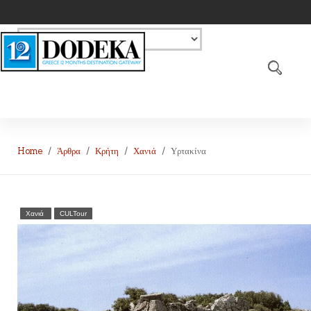
Home
Άρθρα
Κρήτη
Χανιά
Υρτακίνα
Χανιά
CULTour