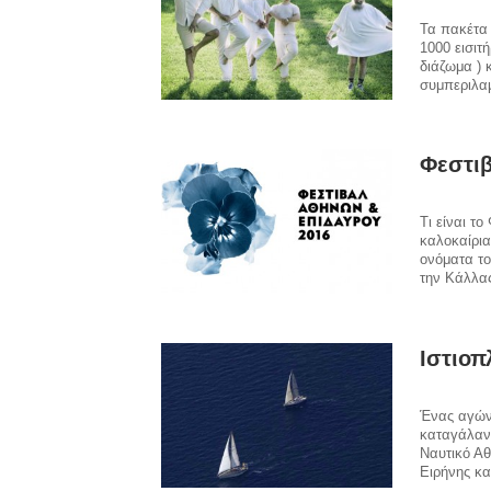
Τα πακέτα 
1000 εισιτ
διάζωμα ) 
συμπεριλα
Φεστι
Τι είναι τ
καλοκαίρια
ονόματα το
την Κάλλας
Ιστιοπ
Ένας αγώνα
καταγάλαν
Ναυτικό Αθ
Ειρήνης και