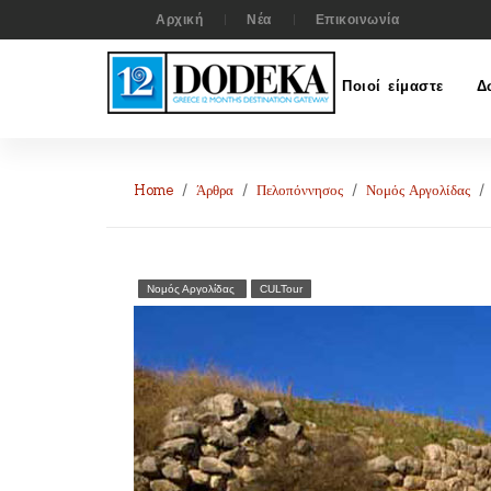
Αρχική
Νέα
Επικοινωνία
Ποιοί είμαστε
Δ
Home
Άρθρα
Πελοπόννησος
Νομός Αργολίδας
Νομός Αργολίδας
CULTour