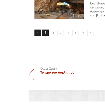
Ένα εξαιρε
πε-τρώδες 
εξερεύνηση
που βρέθη
1
2
3
4
5
6
Older Entry
Το ιερό του Ασκληπιού