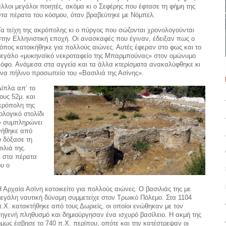
άλλοι μεγάλοι ποιητές, ακόμα κι ο Σεφέρης που έφτασε τη φήμη της
στα πέρατα του κόσμου, όταν βραβεύτηκε με Νόμπελ.
Τα τείχη της ακρόπολης κι ο πύργος που σώζονται χρονολογούνται
στην Ελληνιστική εποχή. Οι ανασκαφές που έγιναν, έδειξαν πως ο
τόπος κατοικήθηκε για πολλούς αιώνες. Αυτές έφεραν στο φως και το
μεγάλο «μυκηναϊκό νεκροταφείο της Μπαρμπούνας» στον ομώνυμο
λόφο. Ανάμεσα στα αγγεία και τα άλλα κτερίσματα ανακαλύφθηκε κι
ένα πήλινο προσωπείο του «Βασιλιά της Ασίνης».
Δίπλα απ’ το
ους 52μ. και
κρόπολη της
ολογικό στολίδι
» συμπληρώνει
μνήθηκε από
υ δόξασε τη
ιλιά της.
ε στα πέρατα
ου ο
Η Αρχαία Ασίνη κατοικείτο για πολλούς αιώνες. Ο βασιλιάς της με
μεγάλη ναυτική δύναμη συμμετείχε στον Τρωικό Πόλεμο. Στα 1104
π.Χ. κατακτήθηκε από τους Δωριείς, οι οποίοι ενώθηκαν με τον
γηγενή πληθυσμό και δημιούργησαν ένα ισχυρό βασίλειο. Η ακμή της
όμως έσβησε το 740 π.Χ. περίπου, οπότε και την κατέστρεψαν οι