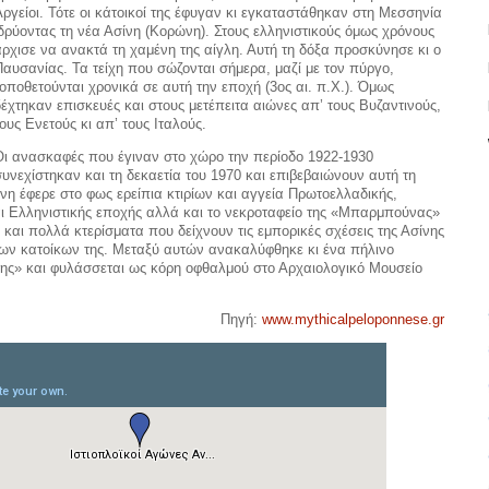
Αργείοι. Τότε οι κάτοικοί της έφυγαν κι εγκαταστάθηκαν στη Μεσσηνία
ιδρύοντας τη νέα Ασίνη (Κορώνη). Στους ελληνιστικούς όμως χρόνους
άρχισε να ανακτά τη χαμένη της αίγλη. Αυτή τη δόξα προσκύνησε κι ο
Παυσανίας. Τα τείχη που σώζονται σήμερα, μαζί με τον πύργο,
τοποθετούνται χρονικά σε αυτή την εποχή (3ος αι. π.Χ.). Όμως
δέχτηκαν επισκευές και στους μετέπειτα αιώνες απ’ τους Βυζαντινούς,
ους Ενετούς κι απ’ τους Ιταλούς.
Oι ανασκαφές που έγιναν στο χώρο την περίοδο 1922-1930
συνεχίστηκαν και τη δεκαετία του 1970 και επιβεβαιώνουν αυτή τη
νη έφερε στο φως ερείπια κτιρίων και αγγεία Πρωτοελλαδικής,
αι Ελληνιστικής εποχής αλλά και το νεκροταφείο της «Μπαρμπούνας»
αι πολλά κτερίσματα που δείχνουν τις εμπορικές σχέσεις της Ασίνης
ς των κατοίκων της. Μεταξύ αυτών ανακαλύφθηκε κι ένα πήλινο
νης» και φυλάσσεται ως κόρη οφθαλμού στο Αρχαιολογικό Μουσείο
Πηγή:
www.mythicalpeloponnese.gr