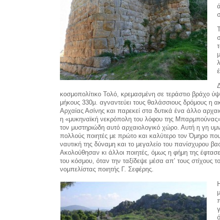
κοσμοπολίτικο Τολό, κρεμασμένη σε τεράστιο βράχο ύψ
μήκους 330μ. αγναντεύει τους θαλάσσιους δρόμους η α
Αρχαίας Ασίνης και παρεκεί στα δυτικά ένα άλλο αρχαι
η «μυκηναϊκή νεκρόπολη του λόφου της Μπαρμπούνας
τον μυστηριώδη αυτό αρχαιολογικό χώρο. Αυτή η γη υ
πολλούς ποιητές με πρώτο και καλύτερο τον Όμηρο πο
ναυτική της δύναμη και το μεγαλείο του πανίσχυρου βασ
Ακολούθησαν κι άλλοι ποιητές, όμως η φήμη της έφτασ
του κόσμου, όταν την ταξίδεψε μέσα απ’ τους στίχους τ
νομπελίστας ποιητής Γ. Σεφέρης.