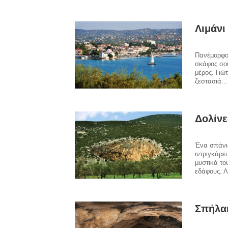
Λιμάνι
Πανέμορφο 
σκάφος σου
μέρος. Γιώ
ζεστασιά..
Δολίνε
Ένα σπάνιο
ιντριγκάρε
μυστικά το
εδάφους. Λ
Σπήλα