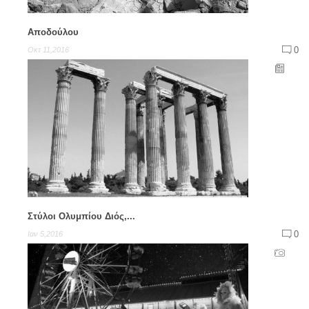
Αποδούλου
0
Οκτ 11,2016
Στύλοι Ολυμπίου Διός,...
0
Ιαν 5,2016