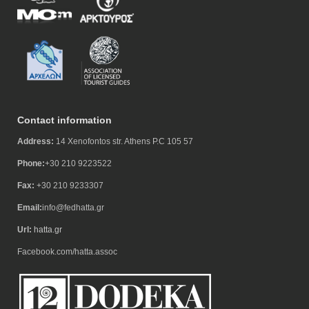
Contact information
Address:
14 Xenofontos str. Athens P.C 105 57
Phone:
+30 210 9223522
Fax:
+30 210 9233307
Email:
info@fedhatta.gr
Url:
hatta.gr
Facebook.com/hatta.assoc