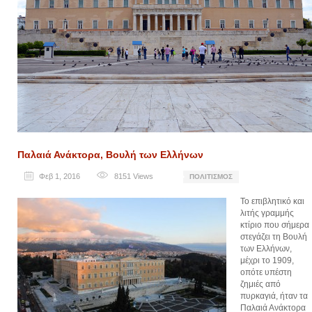
Παλαιά Ανάκτορα, Βουλή των Ελλήνων
Φεβ 1, 2016
8151
Views
ΠΟΛΙΤΙΣΜΌΣ
Το επιβλητικό και
λιτής γραμμής
κτίριο που σήμερα
στεγάζει τη Βουλή
των Ελλήνων,
μέχρι το 1909,
οπότε υπέστη
ζημιές από
πυρκαγιά, ήταν τα
Παλαιά Ανάκτορα