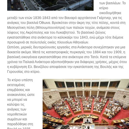
των βασιλέων. Το
κτίριο
οικοδομήθηκε
μεταξύ των ετών 1836-1843 από τον Βαυαρό αρχιτέκτονα Γκέρτνερ, για τις
ανάγκες του βασιλιά Όθωνα. Βρισκόταν στην άκρη της τότε πόλης, κοντά στη
Μεσογείτικη πύλη (Μπουμπουνίστρα) των παλιών τειχών, ανάμεσα στους
λόφους της Ακρόπολης και του Λυκαβηττού. Το βασιλικό ζεύγος
εγκαταστάθηκε στα ανάκτορα το καλοκαίρι του 1843, ενώ μέχρι τότε διέμενε
προσωρινά σε πολυτελείς οικίες πλουσίων Αθηναίων.
Ωστόσο, μερικές δευτερεύουσες εργασίες στα Ανάκτορα συνεχίστηκαν για μια
δεκαετία ακόμα. Μετά τις καταστροφικές πυρκαγιές του 1884 και του 1909, η
βασιλική οικογένεια εγκαταστάθηκε στα ανάκτορα στο Τατόι. Κατά τα επόμενα
χρόνια τα Παλαιά Ανάκτορα αξιοποιήθηκαν για διάφορες χρήσεις, μέχρις ότου
η κυβέρνηση Ελ. Βενιζέλου αποφάσισε την εγκατάσταση της Βουλής και της
Γερουσίας στο κτίριο.
Το κτίριο υπέστη
εκτεταμένες
επεμβάσεις και
ανακαινίσεις ώστε
να μπορεί να
καλύψει τις
ανάγκες των
νομοθετικών
σωμάτων και
παραδόθηκε στη
Βουλή το 1935.