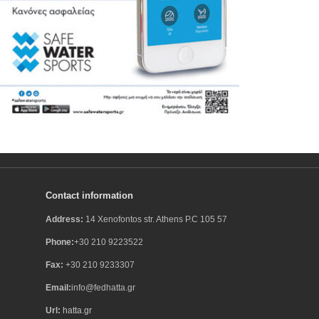
Contact information
Address:
14 Xenofontos str. Athens P.C 105 57
Phone:
+30 210 9223522
Fax:
+30 210 9233307
Email:
info@fedhatta.gr
Url:
hatta.gr