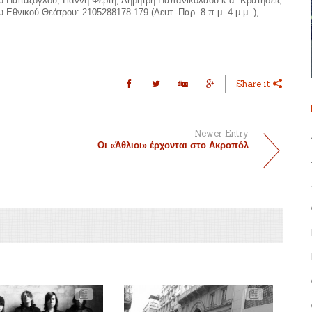
Παϊταζόγλου, Γιάννη Φέρτη, Δημήτρη Παπανικολάου κ.ά. Κρατήσεις
Εθνικού Θεάτρου: 2105288178-179 (Δευτ.-Παρ. 8 π.μ.-4 μ.μ. ),
Share it
Newer Entry
Οι «Άθλιοι» έρχονται στο Ακροπόλ