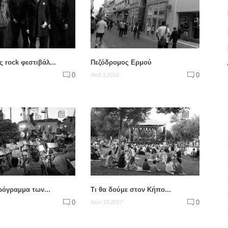
ς rock φεστιβάλ...
Πεζόδρομος Ερμού
0
0
Φεβ 3,2016
ρόγραμμα των...
Τι θα δούμε στον Κήπο...
0
0
Ιούν 19,2017