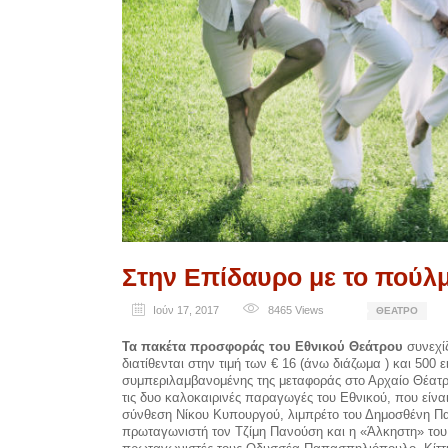
Στην Επίδαυρο με το πούλμ
Ιούν 17, 2017
8465
Views
ΘΈΑΤΡΟ
Τα πακέτα προσφοράς του Εθνικού Θεάτρου
συνεχίζ
διατίθενται στην τιμή των € 16 (άνω διάζωμα ) και 500 
συμπεριλαμβανομένης της μεταφοράς στο Αρχαίο Θέατ
τις δυο καλοκαιρινές παραγωγές του Εθνικού, που είνα
σύνθεση Νίκου Κυπουργού, λιμπρέτο του Δημοσθένη Π
πρωταγωνιστή τον Τζίμη Πανούση και η «Άλκηστη» του 