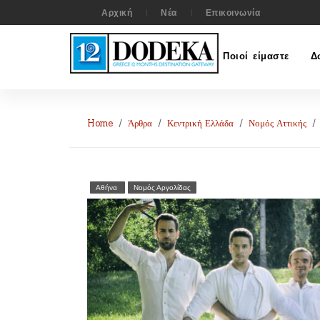
Αρχική
Νέα
Επικοινωνία
Ποιοί είμαστε
Δ
Home
Άρθρα
Κεντρική Ελλάδα
Νομός Αττικής
Αθήνα
Νομός Αργολίδας