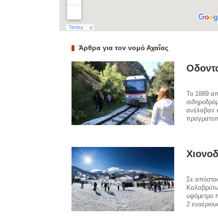
Άρθρα για τον νομό Αχαΐας
Οδοντ
Το 1889 α
σιδηροδρόμ
ανέλαβαν κ
πραγματοπ
Χιονο
Σε απόστασ
Καλαβρύτω
υψόμετρο π
2 εναέριους