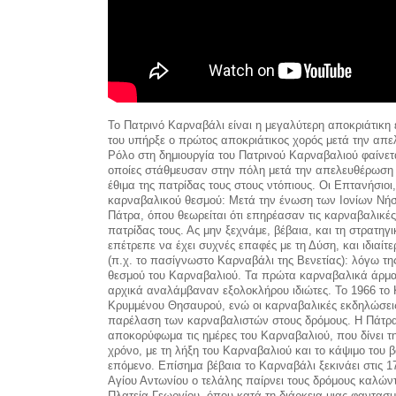
Το Πατρινό Καρναβάλι είναι η μεγαλύτερη αποκριάτικη 
του υπήρξε ο πρώτος αποκριάτικος χορός μετά την απε
Ρόλο στη δημιουργία του Πατρινού Καρναβαλιού φαίνετα
οποίες στάθμευσαν στην πόλη μετά την απελευθέρωση α
έθιμα της πατρίδας τους στους ντόπιους. Οι Επτανήσιοι,
καρναβαλικού θεσμού: Μετά την ένωση των Ιονίων Νήσ
Πάτρα, όπου θεωρείται ότι επηρέασαν τις καρναβαλικές 
πατρίδας τους. Ας μην ξεχνάμε, βέβαια, και τη στρατηγ
επέτρεπε να έχει συχνές επαφές με τη Δύση, και ιδιαί
(π.χ. το πασίγνωστο Καρναβάλι της Βενετίας): λόγω τη
θεσμού του Καρναβαλιού. Τα πρώτα καρναβαλικά άρματα
αρχικά αναλάμβαναν εξολοκλήρου ιδιώτες. Το 1966 το Κ
Κρυμμένου Θησαυρού, ενώ οι καρναβαλικές εκδηλώσεις 
παρέλαση των καρναβαλιστών στους δρόμους. Η Πάτρα ε
αποκορύφωμα τις ημέρες του Καρναβαλιού, που δίνει τ
χρόνο, με τη λήξη του Καρναβαλιού και το κάψιμο του β
επόμενο. Επίσημα βέβαια το Καρναβάλι ξεκινάει στις 1
Αγίου Αντωνίου ο τελάλης παίρνει τους δρόμους καλώντ
Πλατεία Γεωργίου, όπου κατά τη διάρκεια μιας φαντασ