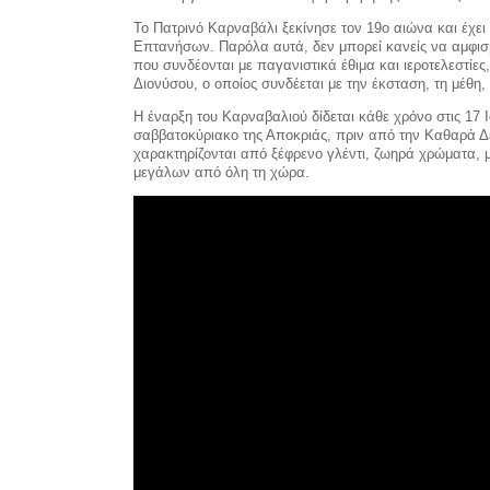
Το Πατρινό Καρναβάλι ξεκίνησε τον 19ο αιώνα και έχει
Επτανήσων. Παρόλα αυτά, δεν μπορεί κανείς να αμφισβη
που συνδέονται με παγανιστικά έθιμα και ιεροτελεστίες, 
Διονύσου, ο οποίος συνδέεται με την έκσταση, τη μέθη
Η έναρξη του Καρναβαλιού δίδεται κάθε χρόνο στις 17 
σαββατοκύριακο της Αποκριάς, πριν από την Καθαρά Δ
χαρακτηρίζονται από ξέφρενο γλέντι, ζωηρά χρώματα, μ
μεγάλων από όλη τη χώρα.