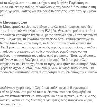
από τα πληρώματα που συμμετέχουν στη Μεγάλη Παρέλαση του
και τα Λύκεια της πόλης, συνάδελφους στη δουλειά ή γνωστούς στη
μβάνει γρίφους, καθώς και ασκήσεις πλοήγησης μέσα από κρυμμένα
πόλη.
Τα Μπουρμπούλια
Τα Μπουρμπούλια είναι ένα έθιμο αποκλειστικά πατρινό, που δεν
απαντάται πουθενά αλλού στην Ελλάδα. Θεωρείται μάλιστα από τα
παλαιότερα καρναβαλικά έθιμα, με τις απαρχές του να τοποθετούνται
στον 19ο αιώνα, πιθανότατα την περίοδο όπου κατασκευάστηκε το
Θέατρο Απόλλων στην Πάτρα, το 1872 από τον αρχιτέκτονα Ernst
iller. Πρόκειται για απογευματινούς χορούς, στους οποίους οι άνδρες
πηγαίνουν αμεταμφίεστοι, ενώ οι γυναίκες φορούν ντόμινο και
κρύβουν την ταυτότητά τους πίσω από μία μάσκα. Έτσι, αγνώριστες,
επιλέγουν τους καβαλιέρους τους στο χορό. Τα Μπουρμπούλια
εισήχθησαν σε μία εποχή όπου τα πράγματα ήταν πιο αυστηρά όσον
αφορά τις σχέσεις μεταξύ των δύο φύλων· οι χοροί αυτοί έδιναν μια
προσωρινή ανάπαυλα στην αυστηρότητα αυτή, δίνοντας την ευκαιρία
αμβάνουν χώρα στην πόλη, όπως καλλιτεχνικοί διαγωνισμοί
τι άλλο βάλουν στο μυαλό τους οι διοργανωτές του Καρναβαλιού.
οντας κατασκευάσει και καρναβαλικό άρμα σχετικό με το θέμα της
στική μαγεία και τις δυνατές συγκινήσεις ενός παιχνιδιού χαράς,
 και ανατροπές.