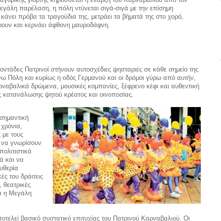
μεγάλη παρέλαση, η πόλη ντύνεται σιγά-σιγά με την επίσημη
κάνει πρόβα τα τραγούδια της, μετράει τα βήματά της στο χορό,
τάρουν και κερνάει άφθονη μαυροδάφνη.
τοντάδες Πατρινοί στήνουν αυτοσχέδιες ψησταριές σε κάθε σημείο της
ω Πόλη και κυρίως η οδός Γερμανού και οι δρόμοι γύρω από αυτήν,
ναβαλικά δρώμενα, μουσικές κομπανίες, ξέφρενο κέφι και αυθεντική
ς κατανάλωσης ψητού κρέατος και οινοποσίας.
 σημαντική
 χρόνια,
 με τους
ία να γνωρίσουν
πολιτιστικά
ά και να
ευθερία
ές του δράσεις
 θεατρικές
κά η Μεγάλη
οτελεί βασικό συστατικό επιτυχίας του Πατρινού Καρναβαλιού. Οι