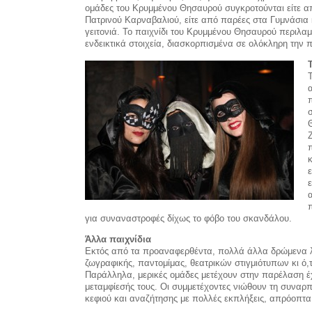
ομάδες του Κρυμμένου Θησαυρού συγκροτούνται είτε 
Πατρινού Καρναβαλιού, είτε από παρέες στα Γυμνάσια 
γειτονιά. Το παιχνίδι του Κρυμμένου Θησαυρού περιλα
ενδεικτικά στοιχεία, διασκορπισμένα σε ολόκληρη την 
Z
για συναναστροφές δίχως το φόβο του σκανδάλου.
Άλλα παιχνίδια
Εκτός από τα προαναφερθέντα, πολλά άλλα δρώμενα λ
ζωγραφικής, παντομίμας, θεατρικών στιγμιότυπων κι ό,
Παράλληλα, μερικές ομάδες μετέχουν στην παρέλαση έχ
μεταμφίεσής τους. Οι συμμετέχοντες νιώθουν τη συναρπα
κεφιού και αναζήτησης με πολλές εκπλήξεις, απρόοπτα