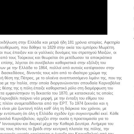
εκδήλωση στην Ελλάδα και μετρά ήδη 181 χρόνια ιστορίας. Αφετηρία
λευθέρωση, που δόθηκε το 1829 στην οικία του εμπόρου Μωρέττη.
ι πως έπαιξαν και οι γαλλικές δυνάμεις του στρατηγού Μαιζών, οι
πό τους Τούρκους και θεωρείται ότι μετέδωσαν τα αποκριάτικα
 επίσης, λέγεται ότι συνέβαλαν καθοριστικά στην εξέλιξη του
ων με την Ελλάδα το 1864, πολλοί από αυτούς κατέφτασαν στην
διασκεδάσεις, δίνοντάς τους κάτι από το ιδιαίτερο χρώμα της
ική θέση της Πάτρας, με το ολοένα αναπτυσσόμενο λιμάνι της, που της
τερα με την Ιταλία, στην οποία διοργανώνονταν σπουδαία Καρναβάλια
ς θέσης της η πόλη έπαιξε καθοριστικό ρόλο στη διαμόρφωση του
 εμφανίστηκαν τη δεκαετία του 1870, με κατασκευές τις οποίες
αρναβάλι παίρνει νέα μορφή, με την ένταξη του εθίμου του
πλέον αναμεταδίδονται από την ΕΡΤ. Το 1974 ξεκινάει και η
ίναι μία ζωντανή πόλη καθ’ όλη τη διάρκεια του χρόνου, με
ην εντύπωση ότι όλη η Ελλάδα σχεδόν έχει συγκεντρωθεί εκεί. Κάθε
ασιλιά Καρνάβαλου, αρχίζει στην ουσία η προετοιμασία για το
7 Ιανουαρίου και διαρκεί μέχρι την Καθαρά Δευτέρα. Ανήμερα του
ας τους πάντες το βράδι στην κεντρική πλατεία της πόλης, την
μαγορικής γιορτής κηρύσσεται η έναρξη του Καρναβαλιού από τον