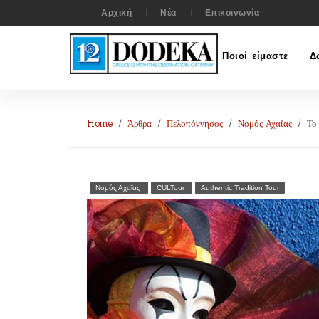
Αρχική
Νέα
Επικοινωνία
Ποιοί είμαστε
Δ
Home
Άρθρα
Πελοπόννησος
Νομός Αχαΐας
Το
Νομός Αχαΐας
CULTour
Authentic Tradition Tour