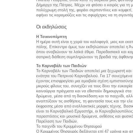
Δήμαρχο της Πάτρας. Μέχρι να φτάσει ο καιρός για τη 
πολύχρωμη στολή της, φοράει σερπαντίνες και κομφετί, 
αφήνει τις καραμούζες και τις σφυρίχτρες να τη σιγον
Οι εκδηλώσεις
Η Τσικνοπέμπτη
Η ημέρα αυτή είναι η χαρά του καλοφαγά, μιας και εκα
πόλης. Επίκεντρο όμως των εκδηλώσεων αποτελεί η Άν
όπου αναβιώνουν τα λαϊκά έθιμα. Παραδοσιακά και καρ
σατιρική διάθεση συμπληρώνουν τη βραδιά της άφθονη
Το Καρναβάλι των Παιδιών
Το Καρναβάλι των Παιδιών αποτελεί μια ξεχωριστή και
ενότητα του Πατρινού Καρναβαλιού. Για 17 συνεχόμενα
έχοντας επισφραγίσει μια αμοιβαία σχέση εμπιστοσύνης
μικρούς φίλους του, συνεχίζει να τους δίνει την ευκαιρ
καινούργια πράγματα και να εθιστούν δημιουργικά στα 
δρώμενα, μέσα από τη διασκέδαση και το παιχνίδι, αλλ
αναπτύξουν τις αισθήσεις, τη φαντασία τους και την ελ
έκφρασης μέσα από εναλλακτικές μορφές τέχνης. Βασικ
είναι το Καρναβαλικό Εργαστήρι, οι Καρναβαλουπόλεις,
παραστάσεις και μουσικά δρώμενα, εκθέσεις και φυσι
Παρέλαση των Παιδιών.
Το παιχνίδι του Κρυμμένου Θησαυρού
Ο Κρυμμένος Θησαυρός διεξάγεται επί 47 χρόνια και απ